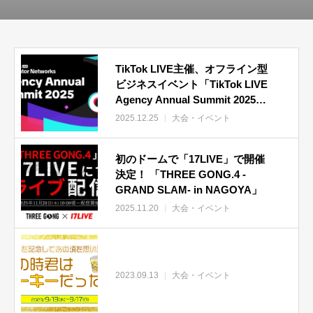
TikTok LIVE主催、オフライン型
ビジネスイベント「TikTok LIVE
Agency Annual Summit 2025」
を開催！ビジネスカンファレン
2025.12.25
大会・イベント
ス・表彰・交流を通じて、提携エ
ージェンシーとの連携を加速
初のドームで「17LIVE」で開催
決定！ 「THREE GONG.4 -
GRAND SLAM- in NAGOYA」
2025.11.20
大会・イベント
2023.09.13
大会・イベント