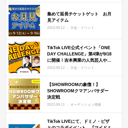
集めて延長チケットゲット お月
見アイテム
2023.09.12
大会・イベント
TikTok LIVE公式イベント「ONE
DAY CHALLENGE」第4弾が9/18
に開催！吉本興業の人気芸人や
TikTokで活躍中のクリエイターが
2023.09.12
大会・イベント
集結！秋の夜長はTikTok LIVEで
笑おう！
【SHOWROOMの象徴！】
SHOWROOMクマアンバサダー
決定戦
2023.09.11
オーディション情報
TikTok LIVEにて、ドミノ・ピザ
とのコラボイベント、『マイドミ