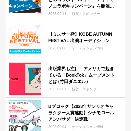
ノコラボキャンペーン』を開催！
入賞者にはピザ無料券やドミノ・
2023.09.11
協賛・スポンサー
ピザ公式サイトへの掲載など豪華
特典も！
【ミスサー枠】KOBE AUTUMN
FESTIVAL 出演オーディション
2023.09.08
オーディション情報
出版業界も注目 アメリカで起き
ている「BookTok」ムーブメント
とは (竹田ダニエル）
2023.09.07
協賛・スポンサー
Bブロック【2023年サンリオキャ
ラクター大賞連動】シナモロール
アンバサダー決定戦
2023.09.04
オーディション情報