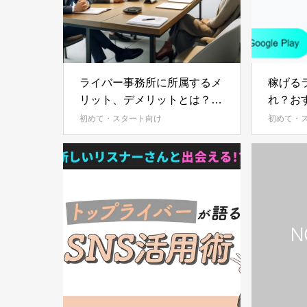
ライバー事務所に所属するメ
稼げる
リット、デメリットとは？徹
れ？お
底解説！
初めて・スタート向け
初めて・