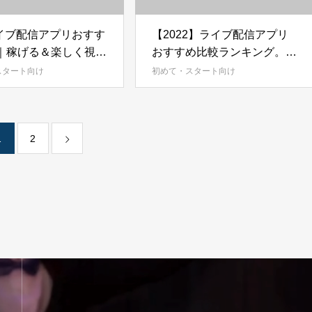
イブ配信アプリおすす
【2022】ライブ配信アプリ
選｜稼げる＆楽しく視聴
おすすめ比較ランキング。人
人気アプリを徹底比
気生放送アプリを徹底解説
スタート向け
初めて・スタート向け
1
2