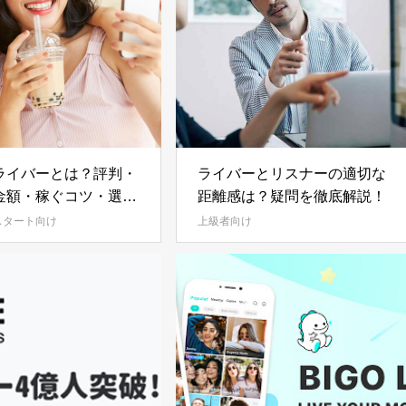
ライバーとは？評判・
ライバーとリスナーの適切な
金額・稼ぐコツ・選ぶ
距離感は？疑問を徹底解説！
つワケ・使い方を紹介
スタート向け
上級者向け