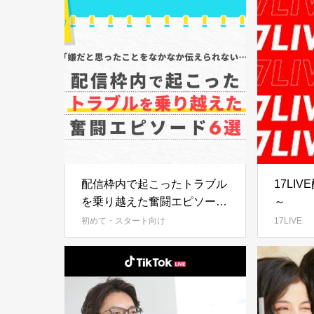
月10日に公開！
配信枠内で起こったトラブル
17LI
を乗り越えた奮闘エピソード
～
6選～嫌だと思ったことをな
初めて・スタート向け
17LIVE
かなか伝えられない・・・～