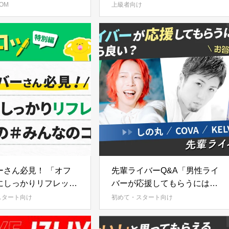
作り方 #みんなのコツ
OM
上級者向け
ーさん必見！ 「オフ
先輩ライバーQ&A「男性ライ
にしっかりリフレッシ
バーが応援してもらうにはど
ための＃みんなのコツ
うしたらいい？」男性先輩ラ
スタート向け
初めて・スタート向け
イバーがあなたのお悩みに答
えます