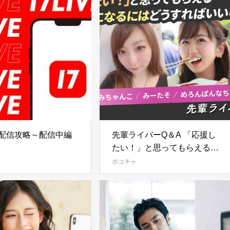
VE配信攻略～配信中編
先輩ライバーQ＆A 「応援し
たい！」と思ってもらえるラ
イバーになるにはどうすれば
ポコチャ
いいの？