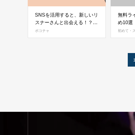
SNSを活用すると、新しいリ
無料ラ
スナーさんと出会える！？ト
め10
ップライバーが語るSNS活用
できる
ポコチャ
初めて・
術とは？
較！