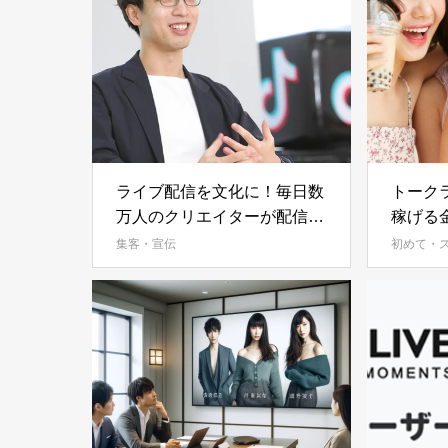
ライブ配信を文化に！毎日数
トーク
万人のクリエイターが配信す
稼げる
る急成長中の「TikTok
べき４
集客・宣伝
初めて・
LIVE」とは？