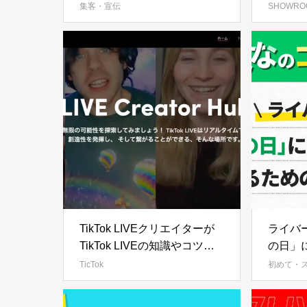
集客・宣伝
SHOWRO
TikTok LIVEクリエイターが
ライバ
TikTok LIVEの知識やコツを
の日」
学べる TikTok LIVEクリエイ
ュする
TicTok
初めて・
ター向けの公式ポータルサイ
ト「LIVE Creator Hub」を3