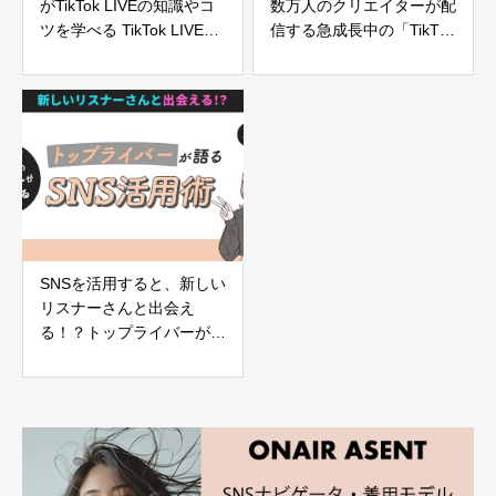
がTikTok LIVEの知識やコ
数万人のクリエイターが配
ツを学べる TikTok LIVEク
信する急成長中の「TikTok
リエイター向けの公式ポー
LIVE」とは？
タルサイト「LIVE Creator
Hub」を3月10日に公開！
SNSを活用すると、新しい
リスナーさんと出会え
る！？トップライバーが語
るSNS活用術とは？