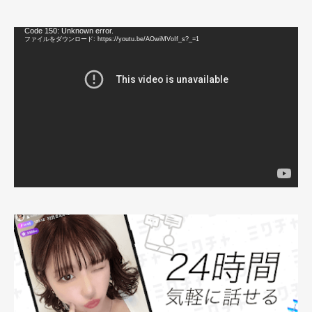
動
Code 150: Unknown error.
画
ファイルをダウンロード: https://youtu.be/AOwiMVoIf_s?_=1
プ
レ
ー
ヤ
ー