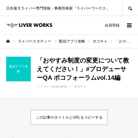
SEARCH
日本最大ライバー専門情報・事務所検索「ライバーワークス」
ログイン
会員登録
ライバースタディー
配信アプリ攻略
ポコチャ
「おやすみ制度の変更について教えてください！」#プロデューサーQA ポコフォーラムvol.14編
ホーム
「おやすみ制度の変更について教
配信アプリ攻
えてください！」#プロデューサ
略
ーQA ポコフォーラムvol.14編
ライバー :
onair.works
ポコチャ
この記事のタイトルとURLをコピーする