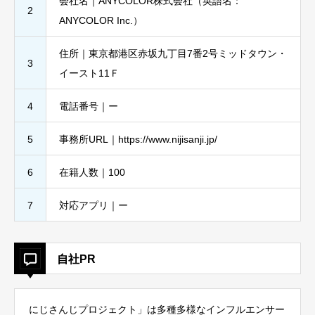
会社名｜ANYCOLOR株式会社（英語名：
2
ANYCOLOR Inc.）
住所｜東京都港区赤坂九丁目7番2号ミッドタウン・
3
イースト11Ｆ
4
電話番号｜ー
5
事務所URL｜https://www.nijisanji.jp/
6
在籍人数｜100
7
対応アプリ｜ー
自社PR
にじさんじプロジェクト」は多種多様なインフルエンサー