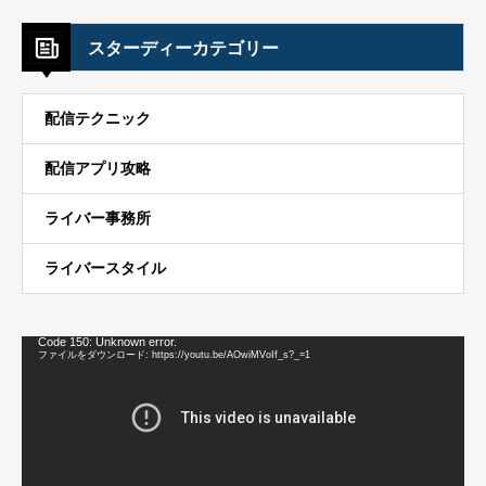
スターディーカテゴリー
配信テクニック
配信アプリ攻略
ライバー事務所
ライバースタイル
動
Code 150: Unknown error.
画
ファイルをダウンロード: https://youtu.be/AOwiMVoIf_s?_=1
プ
レ
ー
ヤ
ー