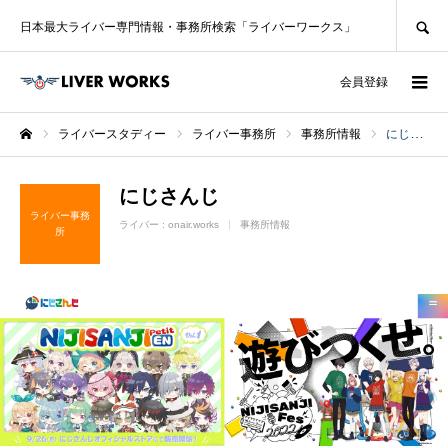
SEARCH
日本最大ライバー専門情報・事務所検索「ライバーワークス」
ログイン
会員登録
ライバースタディー
ライバー事務所
事務所情報
にじさんじ
ホーム
にじさんじ
ライバー事務
ライバー :
onair.works
事務所情報
所