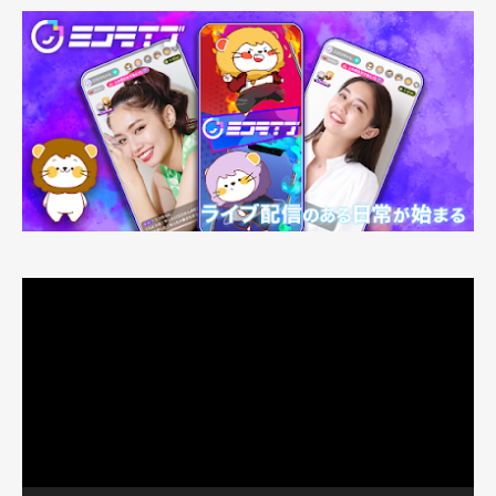
動
画
プ
レ
ー
ヤ
ー