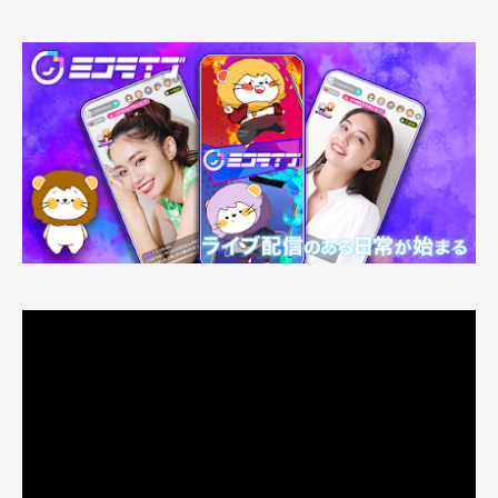
動
画
プ
レ
ー
ヤ
ー