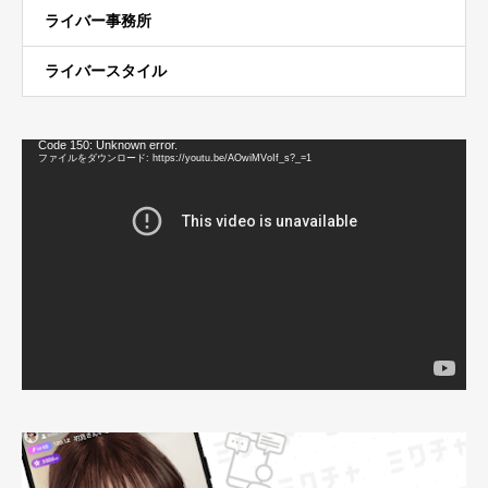
ライバー事務所
ライバースタイル
動
Code 150: Unknown error.
画
ファイルをダウンロード: https://youtu.be/AOwiMVoIf_s?_=1
プ
レ
ー
ヤ
ー