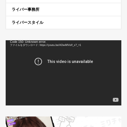
ライバー事務所
ライバースタイル
動
Code 150: Unknown error.
画
ファイルをダウンロード: https://youtu.be/AOwiMVoIf_s?_=1
プ
レ
ー
ヤ
ー