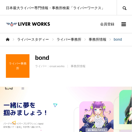
SEARCH
日本最大ライバー専門情報・事務所検索「ライバーワークス」
ログイン
会員登録
ライバースタディー
ライバー事務所
事務所情報
bond
ホーム
bond
ライバー事務
ライバー :
onair.works
事務所情報
所