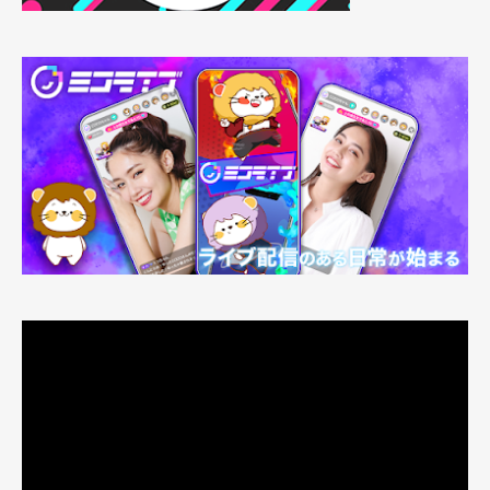
動
画
プ
レ
ー
ヤ
ー