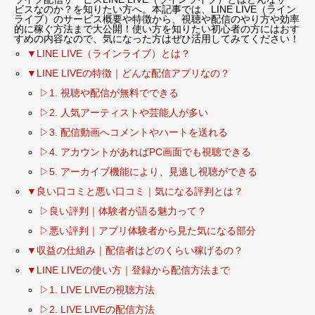
ビスなのか？を知りたい方へ。本記事では、LINE LIVE（ライン
ライブ）のサービス概要や特徴から、視聴や配信のやり方や効率
的に稼ぐ方法まで大公開！使い方を知りたい初心者の方にはおす
すめの内容なので、気になった方はぜひ活用してみてください！
▼LINE LIVE（ラインライブ）とは？
▼LINE LIVEの特徴｜どんな配信アプリなの？
▷1. 視聴や配信が無料でできる
▷2. 人気アーティストや芸能人が多い
▷3. 配信動画へコメントやハートを送れる
▷4. アカウントがあればPC画面でも視聴できる
▷5. アーカイブ機能により、見逃し視聴ができる
▼良い口コミと悪い口コミ｜気になる評判とは？
▷良い評判｜体験者が語る魅力って？
▷悪い評判｜アプリ体験者から見た気になる部分
▼収益の仕組み｜配信者はどのくらい稼げるの？
▼LINE LIVEの使い方｜登録から配信方法まで
▷1. LIVE LIVEの視聴方法
▷2. LIVE LIVEの配信方法