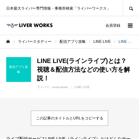
SEARCH
日本最大ライバー専門情報・事務所検索「ライバーワークス」
ログイン
会員登録
ライバースタディー
配信アプリ攻略
LINE LIVE
LINE LIVE(ラインライブ)とは？視聴＆配信方法などの使い方を解説！
ホーム
LINE LIVE(ラインライブ)とは？
配信アプリ攻
視聴＆配信方法などの使い方を解
略
説！
ライバー :
onair.works
LINE LIVE
この記事のタイトルとURLをコピーする
ライブ配信サービスLINE LIVE（ラインライブ）とはどんなサー