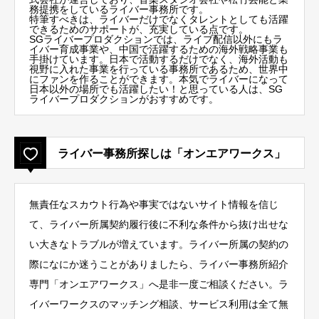
務提携をしているライバー事務所です。
特筆すべきは、ライバーだけでなくタレントとしても活躍
できるためのサポートが、充実している点です。
SGライバープロダクションでは、ライブ配信以外にもラ
イバー育成事業や、中国で活躍するための海外戦略事業も
手掛けています。日本で活動するだけでなく、海外活動も
視野に入れた事業を行っている事務所であるため、世界中
にファンを作ることができます。本気でライバーになって
日本以外の場所でも活躍したい！と思っている人は、SG
ライバープロダクションがおすすめです。
ライバー事務所探しは「オンエアワークス」
無責任なスカウト行為や事実ではないサイト情報を信じ
て、ライバー所属契約履行後に不利な条件から抜け出せな
い大きなトラブルが増えています。ライバー所属の契約の
際になにか迷うことがありましたら、ライバー事務所紹介
専門「オンエアワークス」へ是非一度ご相談ください。ラ
イバーワークスのマッチング相談、サービス利用は全て無