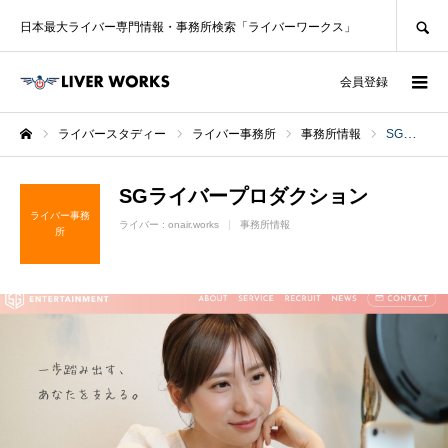
SEARCH
日本最大ライバー専門情報・事務所検索「ライバーワークス」
ログイン
会員登録
ライバースタディー
ライバー事務所
事務所情報
SGライバープロダクション
ホーム
SGライバープロダクション
ライバー事務
ライバー :
onair.works
事務所情報
所