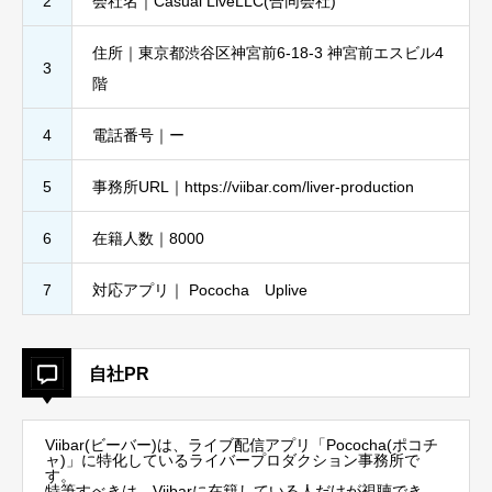
2
会社名｜Casual LiveLLC(合同会社)
住所｜東京都渋谷区神宮前6-18-3 神宮前エスビル4
3
階
4
電話番号｜ー
5
事務所URL｜https://viibar.com/liver-production
6
在籍人数｜8000
7
対応アプリ｜ Pococha Uplive
自社PR
Viibar(ビーバー)は、ライブ配信アプリ「Pococha(ポコチ
ャ)」に特化しているライバープロダクション事務所で
す。
特筆すべきは、Viibarに在籍している人だけが視聴でき