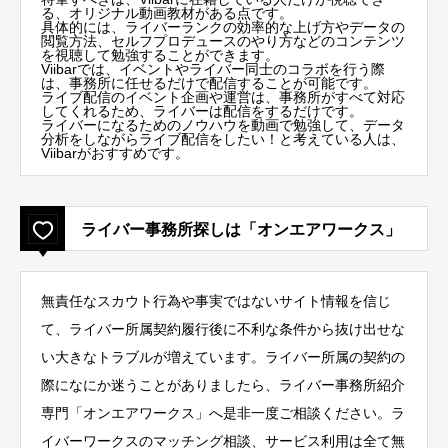
る、オリジナル動画教材がある点です。
具体的には、ライバーランクの効率的な上げ方やデータの
閲覧方法、セルフプロデュースのやり方などのコンテンツ
を視聴して勉強することができます。
Viibarでは、イベントやライバー同士のコラボを行う際
は、事務所に任せるだけで配信することが可能です。
ライブ配信のイベント企画や運営は、事務所がすべて対応
してくれるため、ライバーは配信をするだけです。
ライバーになるためのノウハウを動画で勉強して、データ
分析をしながらライブ配信をしたい！と考えている人は、
Viibarがおすすめです。
ライバー事務所探しは「オンエアワークス」
無責任なスカウト行為や事実ではないサイト情報を信じ
て、ライバー所属契約履行後に不利な条件から抜け出せな
い大きなトラブルが増えています。ライバー所属の契約の
際になにか迷うことがありましたら、ライバー事務所紹介
専門「オンエアワークス」へ是非一度ご相談ください。ラ
イバーワークスのマッチング相談、サービス利用は全て無