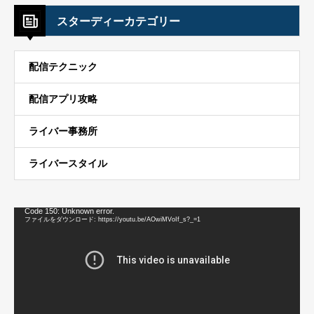
スターディーカテゴリー
配信テクニック
配信アプリ攻略
ライバー事務所
ライバースタイル
動
Code 150: Unknown error.
画
ファイルをダウンロード: https://youtu.be/AOwiMVoIf_s?_=1
プ
レ
ー
ヤ
ー