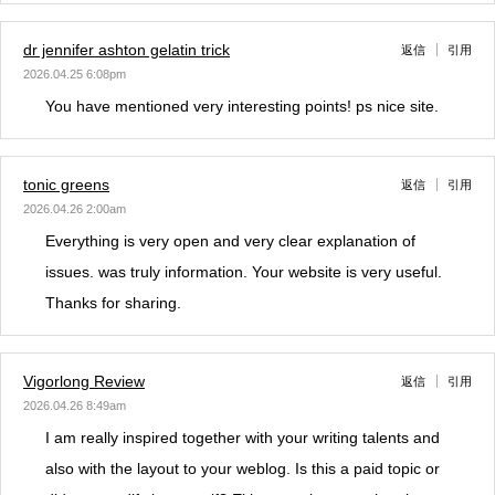
dr jennifer ashton gelatin trick
返信
引用
2026.04.25 6:08pm
You have mentioned very interesting points! ps nice site.
tonic greens
返信
引用
2026.04.26 2:00am
Everything is very open and very clear explanation of
issues. was truly information. Your website is very useful.
Thanks for sharing.
Vigorlong Review
返信
引用
2026.04.26 8:49am
I am really inspired together with your writing talents and
also with the layout to your weblog. Is this a paid topic or