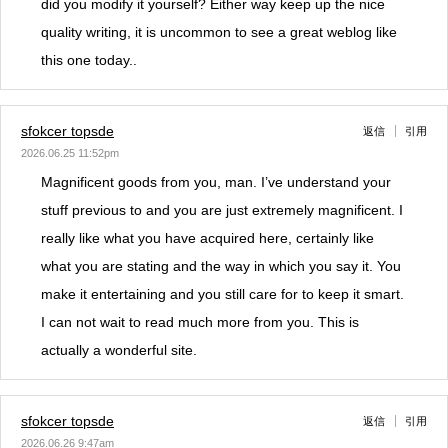
did you modify it yourself? Either way keep up the nice
quality writing, it is uncommon to see a great weblog like
this one today..
sfokcer topsde
返信
引用
2026.06.25 11:52pm
Magnificent goods from you, man. I’ve understand your
stuff previous to and you are just extremely magnificent. I
really like what you have acquired here, certainly like
what you are stating and the way in which you say it. You
make it entertaining and you still care for to keep it smart.
I can not wait to read much more from you. This is
actually a wonderful site.
sfokcer topsde
返信
引用
2026.06.26 9:47am