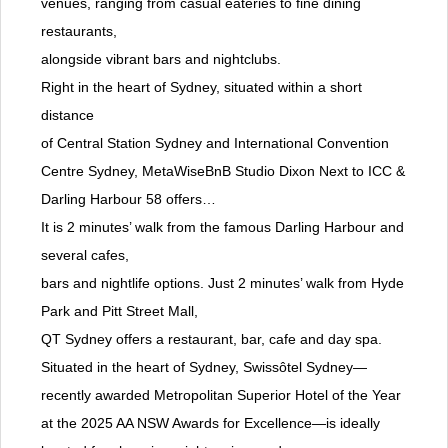
venues, ranging from casual eateries to fine dining
restaurants,
alongside vibrant bars and nightclubs.
Right in the heart of Sydney, situated within a short
distance
of Central Station Sydney and International Convention
Centre Sydney, MetaWiseBnB Studio Dixon Next to ICC &
Darling Harbour 58 offers…
It is 2 minutes’ walk from the famous Darling Harbour and
several cafes,
bars and nightlife options. Just 2 minutes’ walk from Hyde
Park and Pitt Street Mall,
QT Sydney offers a restaurant, bar, cafe and day spa.
Situated in the heart of Sydney, Swissôtel Sydney—
recently awarded Metropolitan Superior Hotel of the Year
at the 2025 AA NSW Awards for Excellence—is ideally