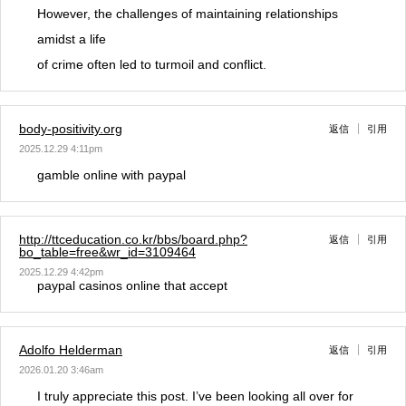
However, the challenges of maintaining relationships
amidst a life
of crime often led to turmoil and conflict.
body-positivity.org
返信
引用
2025.12.29 4:11pm
gamble online with paypal
http://ttceducation.co.kr/bbs/board.php?
返信
引用
bo_table=free&wr_id=3109464
2025.12.29 4:42pm
paypal casinos online that accept
Adolfo Helderman
返信
引用
2026.01.20 3:46am
I truly appreciate this post. I’ve been looking all over for