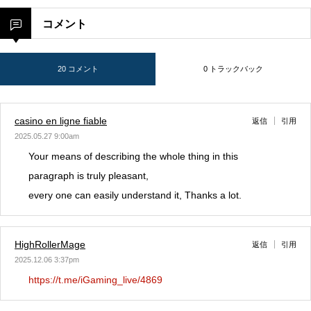
コメント
20 コメント
0 トラックバック
casino en ligne fiable
返信
引用
2025.05.27 9:00am
Your means of describing the whole thing in this
paragraph is truly pleasant,
every one can easily understand it, Thanks a lot.
HighRollerMage
返信
引用
2025.12.06 3:37pm
https://t.me/iGaming_live/4869