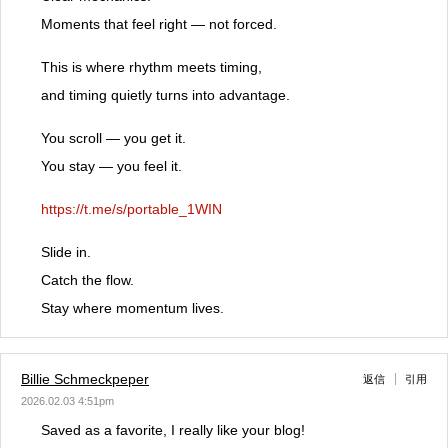
Moments that feel right — not forced.
This is where rhythm meets timing,
and timing quietly turns into advantage.
You scroll — you get it.
You stay — you feel it.
https://t.me/s/portable_1WIN
Slide in.
Catch the flow.
Stay where momentum lives.
Billie Schmeckpeper
返信
引用
2026.02.03 4:51pm
Saved as a favorite, I really like your blog!