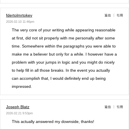
fdertolmrtokev
返信
引用
2026.02.10 11:46pm
The very core of your writing while appearing reasonable
at first, did not sit properly with me personally after some
time. Somewhere within the paragraphs you were able to
make me a believer but only for a while. I however have a
problem with your jumps in logic and you might do nicely
to help fill in all those breaks. In the event you actually
can accomplish that, I would definitely end up being
impressed.
Joseph Blatz
返信
引用
2026.02.21 9:53pm
This actually answered my downside, thanks!