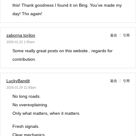
this! Thank goodness I found it on Bing. You’ve made my
day! Thx again!
zaborna torilon
返信
引用
2026.01.22 1:55am
Some really great posts on this website , regards for
contribution.
LuckyBandit
返信
引用
2026.01.29 11:00pm
No long roads.
No overexplaining.
Only what matters, when it matters.
Fresh signals.
Clear mechanics.