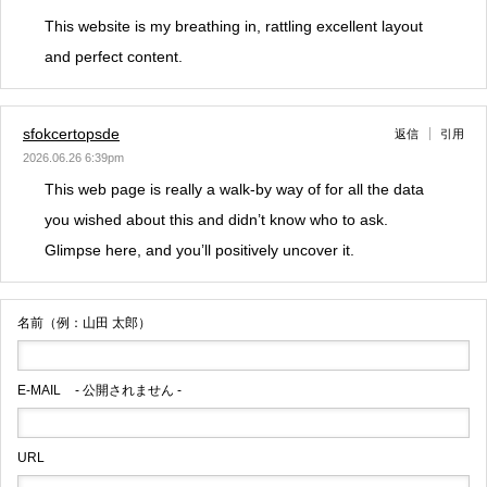
This website is my breathing in, rattling excellent layout
and perfect content.
sfokcertopsde
返信
引用
2026.06.26 6:39pm
This web page is really a walk-by way of for all the data
you wished about this and didn’t know who to ask.
Glimpse here, and you’ll positively uncover it.
名前（例：山田 太郎）
E-MAIL
- 公開されません -
URL