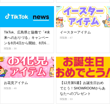
TikTok、広島県と協働で「#未
イースターアイテム
来へのおりづる」キャンペー
閲覧数：47
ンを8月4日から開始、8月6日
には平和記念式典をTikTok
閲覧数：36
LIVEで配信
お花見アイテム
【12月第5週】お誕生日おめ
でとう！SHOWROOMからあ
閲覧数：46
なたへのプレゼント
閲覧数：33