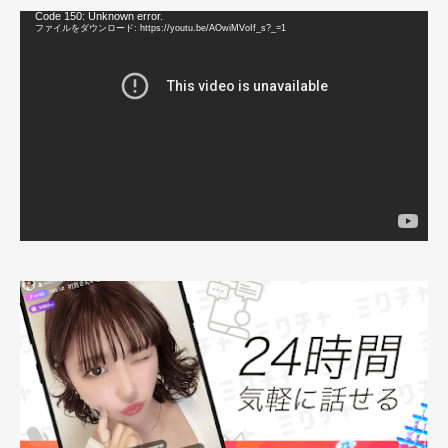
動
Code 150: Unknown error.
画
ファイルをダウンロード: https://youtu.be/AOwiMVoIf_s?_=1
プ
レ
ー
ヤ
ー