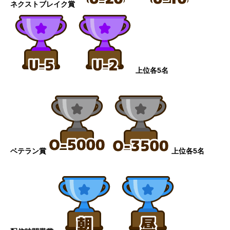
ネクストブレイク賞
上位各5名
ベテラン賞
上位各5名