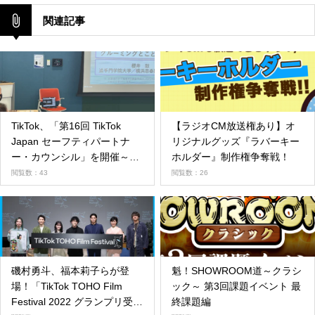
関連記事
TikTok、「第16回 TikTok
【ラジオCM放送権あり】オ
Japan セーフティパートナ
リジナルグッズ『ラバーキー
ー・カウンシル」を開催～
ホルダー』制作権争奪戦！
「性犯罪に関する刑法改正
閲覧数：43
閲覧数：26
と、プラットフォームの役
割」
磯村勇斗、福本莉子らが登
魁！SHOWROOM道～クラシ
場！「TikTok TOHO Film
ック～ 第3回課題イベント 最
Festival 2022 グランプリ受賞
終課題編