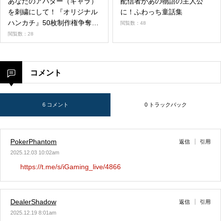
あなたのアバター（キャラ）
配信者があの物語の主人公
を刺繍にして！『オリジナル
に！ふわっち童話集
ハンカチ』50枚制作権争奪戦
閲覧数：48
第9弾
閲覧数：28
コメント
6 コメント
0 トラックバック
PokerPhantom
返信
引用
2025.12.03 10:02am
https://t.me/s/iGaming_live/4866
DealerShadow
返信
引用
2025.12.19 8:01am