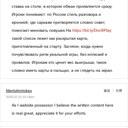
ставка на столе, в котором обман проявляется сразу.
Игроки понимают: по России стиль разговора и
иронией, где сарказм притворяется словно совет,
помогает миновать ловушек.На
https://bit.ly/Don8Play
такой список лежит как раскрытая карта,
приготовленный на старту. Загляни, когда нужно
почувствовать ритм реальной игры, без иллюзий и
провалов. Игрокам кто ценит вес выигрыша, такое
словно иметь карты в пальцах, а не глядеть на экран.
fdertolmrtokev
返信
引用
2026.02.10 10:14pm
As I website possessor I believe the written content here
is real great, appreciate it for your efforts.