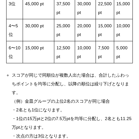
3位
45,000 pt
37,500
30,000
22,500
15,000
pt
pt
pt
pt
4〜5
30,000 pt
25,000
20,000
15,000
10,000
位
pt
pt
pt
pt
6〜10
15,000 pt
12,500
10,000
7,500
5,000
位
pt
pt
pt
pt
スコアが同じで同順位が複数人出た場合は、合計したふわっ
ちポイントを均等に分配し、以降の順位は繰り下げとなりま
す。
（例）金皿グループの上位2名のスコアが同じ場合
・2名とも1位になります。
・1位の15万ptと2位の7.5万ptを均等に分配し、2名とも11.25
万ptとなります。
・次点の方は3位となります。