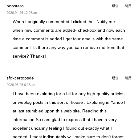
boostaro
返信
引用
2026.04.26 12:08am
When I originally commented I clicked the -Notify me
when new comments are added- checkbox and now each
time a comment is added I get four emails with the same
comment. Is there any way you can remove me from that
service? Thanks!
sfokcertopsde
返信
引用
2026.06.26 6:28am
I have been exploring for a bit for any high-quality articles
or weblog posts in this sort of house . Exploring in Yahoo I
at last stumbled upon this web site. Reading this
information So i am glad to express that I have a very
excellent uncanny feeling I found out exactly what I
needed. I most indisputably will make sure to don’t forget