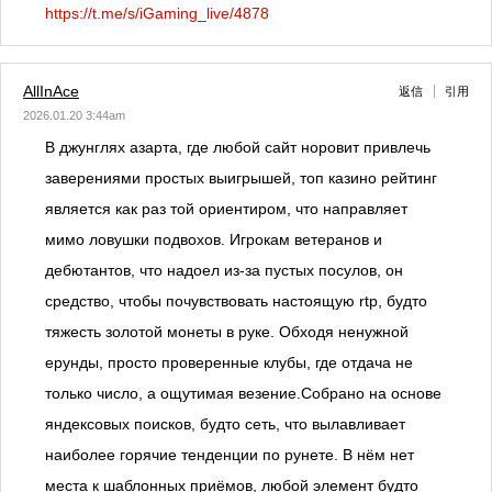
https://t.me/s/iGaming_live/4878
AllInAce
返信
引用
2026.01.20 3:44am
В джунглях азарта, где любой сайт норовит привлечь
заверениями простых выигрышей, топ казино рейтинг
является как раз той ориентиром, что направляет
мимо ловушки подвохов. Игрокам ветеранов и
дебютантов, что надоел из-за пустых посулов, он
средство, чтобы почувствовать настоящую rtp, будто
тяжесть золотой монеты в руке. Обходя ненужной
ерунды, просто проверенные клубы, где отдача не
только число, а ощутимая везение.Собрано на основе
яндексовых поисков, будто сеть, что вылавливает
наиболее горячие тенденции по рунете. В нём нет
места к шаблонных приёмов, любой элемент будто