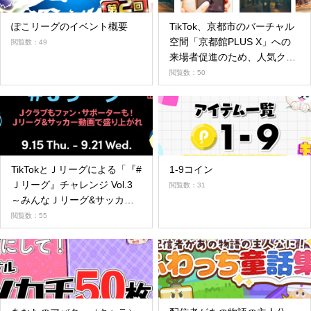
ぽこリーグのイベント概要
TikTok、京都市のバーチャル
空間「京都館PLUS X」への
閲覧数：49
来場者促進のため、人気クリ
エイターによるショートムー
閲覧数：50
ビーを7月21日より公開
TikTokとＪリーグによる「『#
1-9コイン
Ｊリーグ』チャレンジ Vol.3
閲覧数：31
～みんなＪリーグ&サッカー
動画で盛り上がれ～」 結果発
閲覧数：55
表！