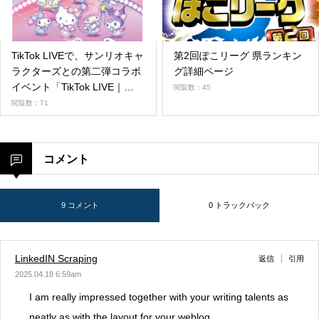
TikTok LIVEで、サンリオキャ
第2回ぽこリーグ 県ランキン
ラクターズとの第二弾コラボ
グ詳細ページ
イベント「TikTok LIVE｜
閲覧数：45
Sanrio charactersギフトパー
閲覧数：71
ティーvol.2 」を9/1より開
催！
コメント
9 コメント
0 トラックバック
LinkedIN Scraping
返信
引用
2025.04.18 6:59am
I am really impressed together with your writing talents as
neatly as with the layout for your weblog.