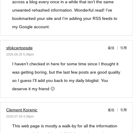
across a blog every once in a while that isn’t the same
unwanted rehashed information. Wonderful read! I’ve
bookmarked your site and I’m adding your RSS feeds to
my Google account.
sfokcertopsde
返信
引用
2026.06.26 5:38pm
I haven’t checked in here for some time since I thought it
was getting boring, but the last few posts are good quality
so I guess I’ll add you back to my daily bloglist. You
deserve it my friend 🙂
Clement Korenic
返信
引用
2026.07.18 4:28pm
This web page is mostly a walk-by for all the information