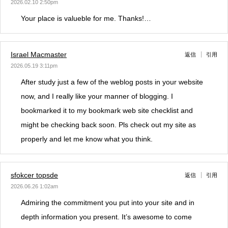
2026.02.10 2:50pm
Your place is valueble for me. Thanks!…
Israel Macmaster
返信
引用
2026.05.19 3:11pm
After study just a few of the weblog posts in your website
now, and I really like your manner of blogging. I
bookmarked it to my bookmark web site checklist and
might be checking back soon. Pls check out my site as
properly and let me know what you think.
sfokcer topsde
返信
引用
2026.06.26 1:02am
Admiring the commitment you put into your site and in
depth information you present. It’s awesome to come