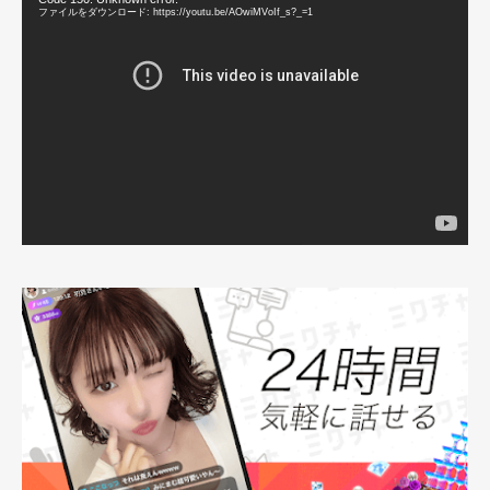
画
ファイルをダウンロード: https://youtu.be/AOwiMVoIf_s?_=1
プ
レ
ー
ヤ
ー