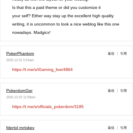
Is that this a paid theme or did you customize it
your self? Either way stay up the excellent high quality
writing, it is uncommon to look a nice weblog like this one
nowadays. Madgicx!
PokerPhantom
返信
引用
2025.12.01 5:53am
https://t.me/s/iGaming_live/4864
PokerdomGer
返信
引用
2025.12.02 11:58am
https://t.me/s/officials_pokerdom/3185
fdertol mrtokev
返信
引用