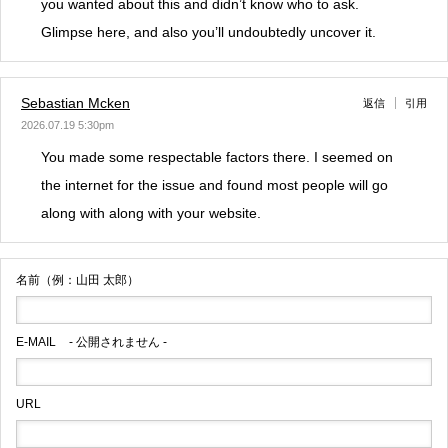
you wanted about this and didn’t know who to ask.
Glimpse here, and also you’ll undoubtedly uncover it.
Sebastian Mcken
返信
引用
2026.07.19 5:30pm
You made some respectable factors there. I seemed on
the internet for the issue and found most people will go
along with along with your website.
名前（例：山田 太郎）
E-MAIL
- 公開されません -
URL