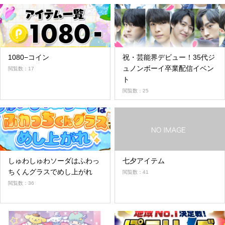
1080−コイン
祝・芸能界デビュー！35代ジ
ュノンボーイ卒業配信イベン
閲覧数：17
ト
閲覧数：25
しゅわしゅわソーダはふわっ
七夕アイテム
ちくんグラスでめし上がれ
閲覧数：41
閲覧数：36