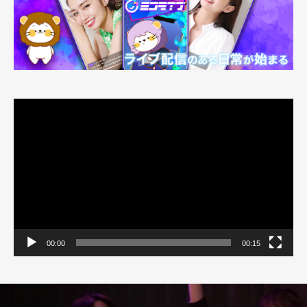
動
画
プ
レ
ー
ヤ
ー
00:00
00:15