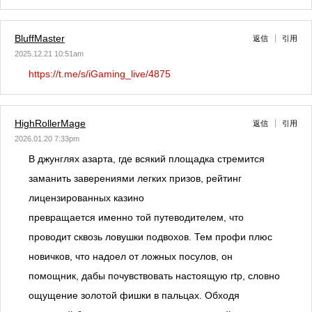
BluffMaster
返信
引用
2025.12.21 10:51am
https://t.me/s/iGaming_live/4875
HighRollerMage
返信
引用
2026.01.20 7:33pm
В джунглях азарта, где всякий площадка стремится
заманить заверениями легких призов, рейтинг
лицензированных казино
превращается именно той путеводителем, что
проводит сквозь ловушки подвохов. Тем профи плюс
новичков, что надоел от ложных посулов, он
помощник, дабы почувствовать настоящую rtp, словно
ощущение золотой фишки в пальцах. Обходя