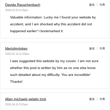
Davida Rauschenbach
返信
引用
2026.02.03 6:15pm
Valuable information. Lucky me I found your website by
accident, and I am shocked why this accident did not
happened earlier! I bookmarked it.
fdertolmrtokev
返信
引用
2026.02.10 11:03pm
I was suggested this website by my cousin. I am not sure
whether this post is written by him as no one else know
such detailed about my difficulty. You are incredible!
Thanks!
jillian michaels gelatin trick
返信
引用
2026.04.24 3:01pm