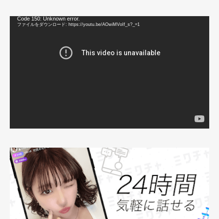
動
Code 150: Unknown error.
画
ファイルをダウンロード: https://youtu.be/AOwiMVoIf_s?_=1
プ
レ
ー
ヤ
ー