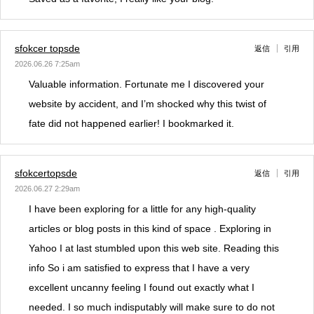
sfokcer topsde
返信
引用
2026.06.26 7:25am
Valuable information. Fortunate me I discovered your
website by accident, and I’m shocked why this twist of
fate did not happened earlier! I bookmarked it.
sfokcertopsde
返信
引用
2026.06.27 2:29am
I have been exploring for a little for any high-quality
articles or blog posts in this kind of space . Exploring in
Yahoo I at last stumbled upon this web site. Reading this
info So i am satisfied to express that I have a very
excellent uncanny feeling I found out exactly what I
needed. I so much indisputably will make sure to do not