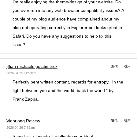
I’m really enjoying the theme/design of your website. Do
you ever run into any web browser compatibility issues? A
couple of my blog audience have complained about my
blog not operating correctly in Explorer but looks great in
Safari. Do you have any suggestions to help fix this
issue?
jillian michaels gelatin trick
返信
引用
2026.04.25 11:53am
Perfectly pent written content, regards for entropy. “In the
fight between you and the world, back the world.” by
Frank Zappa.
Vigorlong Review
返信
引用
2026.04.26 7:39am
Saved as a favorite, I really like your blog!