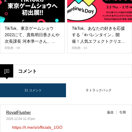
TikTok、東京ゲームショウ
TikTok、あなたの好きを応援
2022にて、貴島明日香さんや
する「#バレンタイン」開
次長課長 河本準一さん、
催！人気エフェクトクリエイ
NON STYLE 井上裕介さん、
ター制作のバレンタインにぴ
閲覧数：58
閲覧数：33
NMB48他超豪華ゲストを迎
ったりな最新エフェクトも
え、9月17日、18日の両日に
続々登場
ステージイベント開催！
コメント
11 コメント
0 トラックバック
RoyalFlusher
返信
引用
2025.12.04 11:37pm
https://t.me/s/officials_1GO