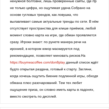
ненужной болтовни, лишь проверенные сайты, где rtp
не только цифра, но ощутимая удача.Собрано на
основе гугловых трендов, как ловушка, что
вылавливает самые актуальные тренды по сети. В нём
отсутствует пространства для клише приёмов, любой
момент словно карта на игре, где обман проявляется
сразу. Игроки знают: по рунете манера речи на
иронией, в котором юмор маскируется под
рекомендацию, позволяет миновать рисков.На
https://buymeacoffee.com/don8play
данный список ждёт
будто открытая раздача, готовый к старту. Загляни,
когда хочешь ощутить биение подлинной игры, обходя
обмана плюс разочарований. Тем тех любит
ощущение приза, он словно иметь карты в ладонях,
вместо смотреть по дисплей.