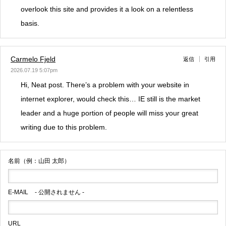
overlook this site and provides it a look on a relentless
basis.
Carmelo Fjeld
返信
引用
2026.07.19 5:07pm
Hi, Neat post. There’s a problem with your website in
internet explorer, would check this… IE still is the market
leader and a huge portion of people will miss your great
writing due to this problem.
名前（例：山田 太郎）
E-MAIL
- 公開されません -
URL