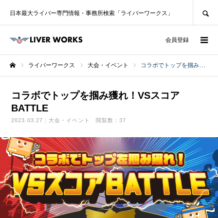
SEARCH
日本最大ライバー専門情報・事務所検索「ライバーワークス」
ログイン
会員登録
ライバーワークス
大会・イベント
コラボでトップを掴み獲れ！VSスコアBATTLE
ホーム
コラボでトップを掴み獲れ！VSスコア
BATTLE
2023.03.27
大会・イベント
閲覧数：37