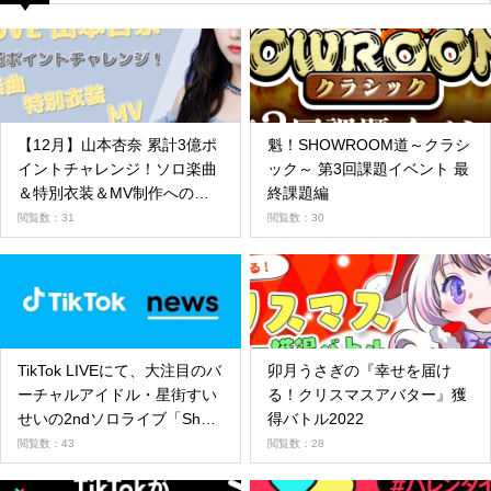
【12月】山本杏奈 累計3億ポ
魁！SHOWROOM道～クラシ
イントチャレンジ！ソロ楽曲
ック～ 第3回課題イベント 最
＆特別衣装＆MV制作への
終課題編
道！
閲覧数：31
閲覧数：30
TikTok LIVEにて、大注目のバ
卯月うさぎの『幸せを届け
ーチャルアイドル・星街すい
る！クリスマスアバター』獲
せいの2ndソロライブ「Shout
得バトル2022
in Crisis」の配信が決定！
閲覧数：43
閲覧数：28