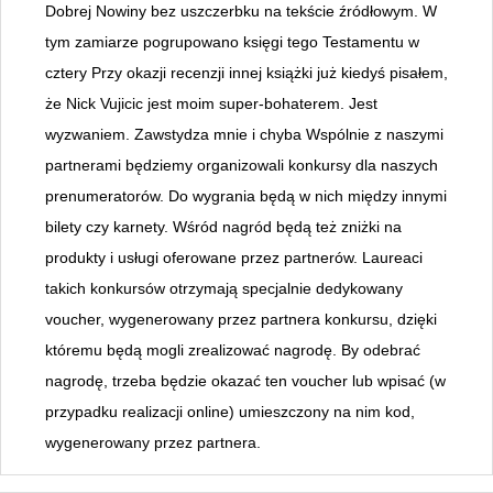
Dobrej Nowiny bez uszczerbku na tekście źródłowym. W
tym zamiarze pogrupowano księgi tego Testamentu w
cztery Przy okazji recenzji innej książki już kiedyś pisałem,
że Nick Vujicic jest moim super-bohaterem. Jest
wyzwaniem. Zawstydza mnie i chyba Wspólnie z naszymi
partnerami będziemy organizowali konkursy dla naszych
prenumeratorów. Do wygrania będą w nich między innymi
bilety czy karnety. Wśród nagród będą też zniżki na
produkty i usługi oferowane przez partnerów. Laureaci
takich konkursów otrzymają specjalnie dedykowany
voucher, wygenerowany przez partnera konkursu, dzięki
któremu będą mogli zrealizować nagrodę. By odebrać
nagrodę, trzeba będzie okazać ten voucher lub wpisać (w
przypadku realizacji online) umieszczony na nim kod,
wygenerowany przez partnera.