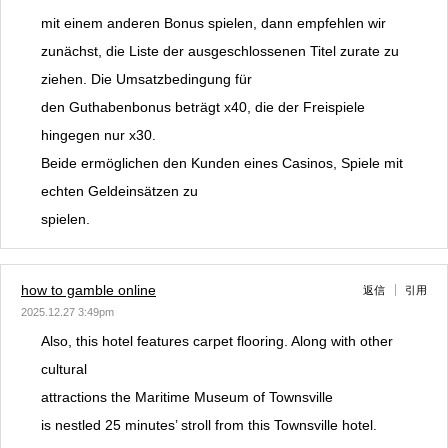
mit einem anderen Bonus spielen, dann empfehlen wir
zunächst, die Liste der ausgeschlossenen Titel zurate zu
ziehen. Die Umsatzbedingung für
den Guthabenbonus beträgt x40, die der Freispiele
hingegen nur x30.
Beide ermöglichen den Kunden eines Casinos, Spiele mit
echten Geldeinsätzen zu
spielen.
how to gamble online
返信
引用
2025.12.27 3:49pm
Also, this hotel features carpet flooring. Along with other
cultural
attractions the Maritime Museum of Townsville
is nestled 25 minutes’ stroll from this Townsville hotel.