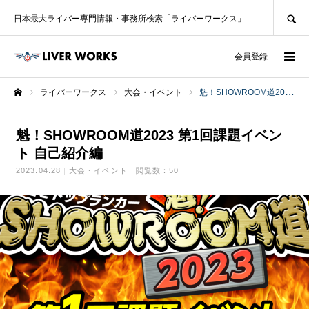
SEARCH
日本最大ライバー専門情報・事務所検索「ライバーワークス」
ログイン
会員登録
ライバーワークス
大会・イベント
魁！SHOWROOM道2023 第1回課題イベント 自己紹介編
ホーム
魁！SHOWROOM道2023 第1回課題イベン
ト 自己紹介編
2023.04.28
大会・イベント
閲覧数：50