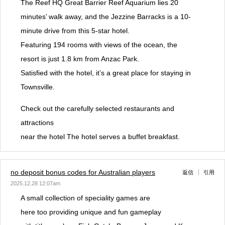
The Reef HQ Great Barrier Reef Aquarium lies 20
minutes’ walk away, and the Jezzine Barracks is a 10-
minute drive from this 5-star hotel.
Featuring 194 rooms with views of the ocean, the
resort is just 1.8 km from Anzac Park.
Satisfied with the hotel, it’s a great place for staying in
Townsville.
Check out the carefully selected restaurants and
attractions
near the hotel The hotel serves a buffet breakfast.
no deposit bonus codes for Australian players
返信
引用
2025.12.28 12:07am
A small collection of speciality games are
here too providing unique and fun gameplay