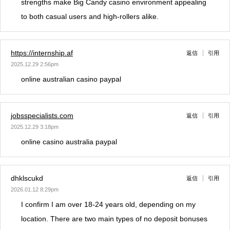
strengths make Big Candy casino environment appealing
to both casual users and high-rollers alike.
https://internship.af
返信
引用
2025.12.29 2:56pm
online australian casino paypal
jobsspecialists.com
返信
引用
2025.12.29 3:18pm
online casino australia paypal
dhklscukd
返信
引用
2026.01.12 8:29pm
I confirm I am over 18-24 years old, depending on my
location. There are two main types of no deposit bonuses