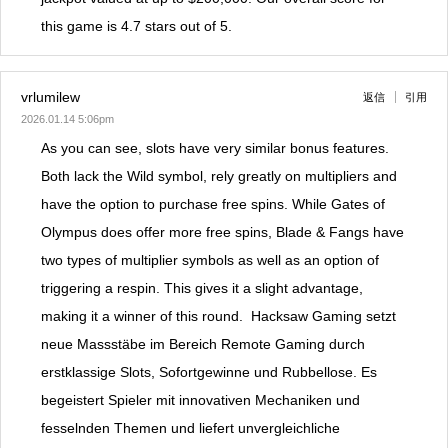
this game is 4.7 stars out of 5.
vrlumilew
返信
引用
2026.01.14 5:06pm
As you can see, slots have very similar bonus features.
Both lack the Wild symbol, rely greatly on multipliers and
have the option to purchase free spins. While Gates of
Olympus does offer more free spins, Blade & Fangs have
two types of multiplier symbols as well as an option of
triggering a respin. This gives it a slight advantage,
making it a winner of this round. Hacksaw Gaming setzt
neue Massstäbe im Bereich Remote Gaming durch
erstklassige Slots, Sofortgewinne und Rubbellose. Es
begeistert Spieler mit innovativen Mechaniken und
fesselnden Themen und liefert unvergleichliche