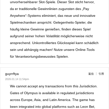
unvorhersehbarer Slot-Spiele. Dieser Slot sticht hervor,
da er traditionelle Gewinnlinien zugunsten des „Pay
Anywhere“-Systems eliminiert, das neue und innovative
Spielmechaniken anspricht. Gelegenheits-Spieler, die
häufig kleine Gewinne genießen, finden dieses Spiel
aufgrund seiner hohen Volatilität möglicherweise nicht
ansprechend. Unkontrolliertes Glücksspiel kann schädlich
sein und abhängig machen! Nutze unsere Online-Tools
für Verantwortungsbewusstes Spielen.
guyrrftya
返信
引用
2026.01.14 11:54pm
We cannot accept any transactions from this Jurisdiction.
Gates of Olympus is available in regulated jurisdictions
across Europe, Asia, and Latin America. The game has
been integrated into global platforms such as Leon Bet,