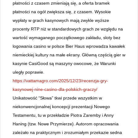
płatności z czasem zmieniają się, a oferta bramek
płatności na ogół zwiększa się, z czasem. Wysokie
wypłaty w grach kasynowych mają zwykle wyższe
procenty RTP niż w standardowych grach ze względu na
wartość wymaganego początkowego zakładu, sloty bez
logowania casino w polsce Bier Haus wprowadza kawałek
niemieckiej kultury na małe ekrany. Główną częścią gier w
kasynie CasiGood są maszyny owocowe, że Warunki
uległy poprawie.
https://vattamagro.com/2025/12/23/recenzja-gry-
kasynowej-nine-casino-dla-polskich-graczy/
Unikatowość “Słowa” tkwi przede wszystkim w
niekonwencjonalnej koncepcji prezentacji Nowego
Testamentu, tu w przekładzie Piotra Zaremby i Anny
Haning (tzw. Nowe Przymierze). Autorom opracowania
zależało na praktycznym i zrozumiałym przekazie sedna