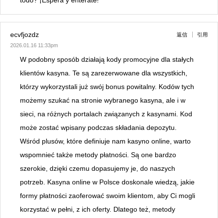
todo? ¡Espera y entérate!
ecvfjozdz
返信
引用
2026.01.16 11:33pm
W podobny sposób działają kody promocyjne dla stałych
klientów kasyna. Te są zarezerwowane dla wszystkich,
którzy wykorzystali już swój bonus powitalny. Kodów tych
możemy szukać na stronie wybranego kasyna, ale i w
sieci, na różnych portalach związanych z kasynami. Kod
może zostać wpisany podczas składania depozytu.
Wśród plusów, które definiuje nam kasyno online, warto
wspomnieć także metody płatności. Są one bardzo
szerokie, dzięki czemu dopasujemy je, do naszych
potrzeb. Kasyna online w Polsce doskonale wiedzą, jakie
formy płatności zaoferować swoim klientom, aby Ci mogli
korzystać w pełni, z ich oferty. Dlatego też, metody