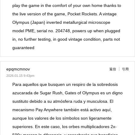
play the game in the comfort of your own home thanks to
the live version of the game, Pocket Rockets. A vintage
Olympus (Japan) inverted metallurgical microscope
model PME, serial no. 204748, powers up when plugged
in, no further testing, in good vintage condition, parts not
guaranteed
epqmcmnov
返信
引用
2026.01.15 9:43pm
Para aquellos que busquen un respiro de la sobredosis
azucarada de Sugar Rush, Gates of Olympus es un digno
sustituto debido a su atmósfera ruda y musculosa. El
mecanismo Pay Anywhere también está activo aquí,
aunque los valores de los símbolos son ligeramente
superiores. En este caso, los orbes multiplicadores 2x-