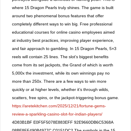
where 15 Dragon Pearls truly shines. The game is built
around two phenomenal bonus features that offer
completely different ways to win big. Free professional
educational courses for online casino employees aimed
at industry best practices, improving player experience,
and fair approach to gambling. In 15 Dragon Pearls, 5×3
reels will contain 25 lines. The slot’s biggest benefits
come from its set jackpots, the Grand of which is worth
5,000x the investment, while its own winnings pay no
more than 250x. There are a few ways to win more
quickly or at higher levels, whether it’s through wilds,
scatters, free spins, or the jackpot-triggering bonus game.
https://aretekitchen.com/2025/12/21/fortune-gems-
review-a-sparkling-casino-slot-for-indian-players/
4D83B1BF E0F5F5078E883EFF 92E9660DB6C5368A
08BE8FF490B4977C C0151DC2 The symbols in the 15