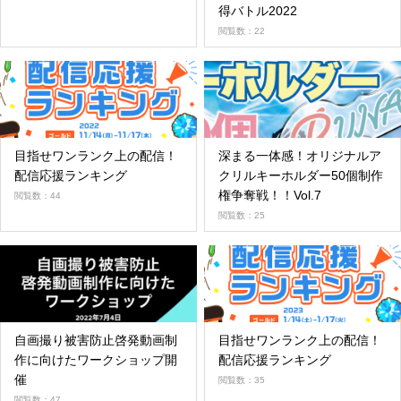
得バトル2022
閲覧数：22
目指せワンランク上の配信！
深まる一体感！オリジナルア
配信応援ランキング
クリルキーホルダー50個制作
権争奪戦！！Vol.7
閲覧数：44
閲覧数：25
自画撮り被害防止啓発動画制
目指せワンランク上の配信！
作に向けたワークショップ開
配信応援ランキング
催
閲覧数：35
閲覧数：47