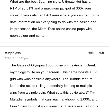
What are the best Bgaming slots, Ultimate Hot has an
RTP of 95.51% and a maximum jackpot of 300x your
stake. Theres also an FAQ area where you can get up-to-
date information on everything to do with the casino and
its processes, the Miami Dice online casino pops with
neon colour and content.
xuqdnyfxs
返信
引用
2026.01.13 5:23pm
The Gates of Olympus 1000 pokie brings Ancient Greek
mythology to life on your screen. This game boasts a 6×5
grid with wins possible anywhere. The Tumble feature
keeps the action rolling, potentially leading to multiple
wins from a single spin. What sets this pokie apart? Try
Multiplier symbols that can reach a whopping 1,000x and
Free Spins to boost your winnings. There’s even a Bonus