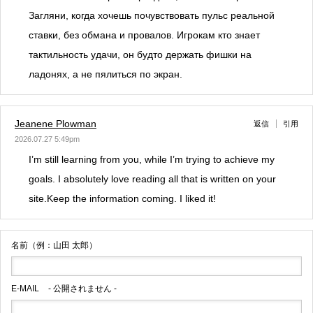
Загляни, когда хочешь почувствовать пульс реальной
ставки, без обмана и провалов. Игрокам кто знает
тактильность удачи, он будто держать фишки на
ладонях, а не пялиться по экран.
Jeanene Plowman
返信
引用
2026.07.27 5:49pm
I’m still learning from you, while I’m trying to achieve my
goals. I absolutely love reading all that is written on your
site.Keep the information coming. I liked it!
名前（例：山田 太郎）
E-MAIL
- 公開されません -