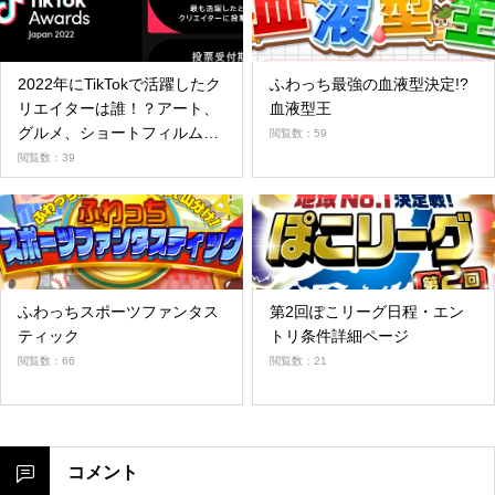
2022年にTikTokで活躍したク
ふわっち最強の血液型決定!?
リエイターは誰！？アート、
血液型王
グルメ、ショートフィルム
閲覧数：59
等、様々な部門で「oo
閲覧数：39
Creator of the Year」を決め
る投票受付が開始！ノミネー
ト69組を発表！￼
ふわっちスポーツファンタス
第2回ぽこリーグ日程・エン
ティック
トリ条件詳細ページ
閲覧数：66
閲覧数：21
コメント