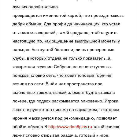
лучших онлайн казино
превращается именно той картой, что проводит сквозь
дебри обмана. Для профи да начинающих, кто устал
от ложных заверений, такой средство, чтоб ощутить
настоящую rtp, как ощущение выигрышной монеты у
пальцах. Без пустой болтовни, лишь проверенные
клубы, в которых отдача не только показатель, а
конкретная везение.Собрано на основе гугловых
поисков, словно сеть, что ловит топовые горячие
веяния по сети. В нём нет пространства про
шаблонных трюков, всякий элемент будто ставка в
покере, где подвох раскрывается мгновенно. Игроки
знают: в рунете тон письма на сарказмом, в котором
ирония маскируется под рекомендацию, позволяет
обойти обмана.В
http://www.don8play.ru
такой список
лежит словно открытая раздача, готовый к игре.