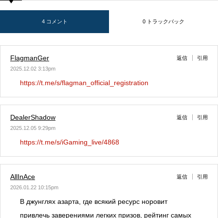
4 コメント
0 トラックバック
FlagmanGer
返信
引用
2025.12.02 3:13pm
https://t.me/s/flagman_official_registration
DealerShadow
返信
引用
2025.12.05 9:29pm
https://t.me/s/iGaming_live/4868
AllInAce
返信
引用
2026.01.22 10:15pm
В джунглях азарта, где всякий ресурс норовит
привлечь заверениями легких призов, рейтинг самых