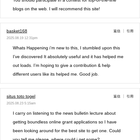
You should participate in a contest for top-of-the-line
blogs on the web. I will recommend this site!
basket168
返信
引用
2025.08.19 12:31pm
Whats Happening i’m new to this, I stumbled upon this
I’ve discovered It absolutely useful and it has helped me
out loads. I’m hoping to give a contribution & help
different users like its helped me. Good job.
situs toto togel
返信
引用
2025.08.23 5:15am
I carry on listening to the news bulletin lecture about
getting boundless online grant applications so I have
been looking around for the best site to get one. Could
you tell me please, where could i get some?