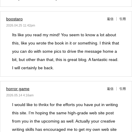
boostaro
返信
引用
2026.04.25 11:42pm
Its like you read my mind! You seem to know a lot about
this, like you wrote the book in it or something. I think that
you can do with some pics to drive the message home a
bit, but other than that, this is great blog. A fantastic read.
I will certainly be back.
horror game
返信
引用
2026.05.14 4:16am
I would like to thnkx for the efforts you have put in writing
this site. I’m hoping the same high-grade web site post
from you in the upcoming as well. Actually your creative
writing skills has encouraged me to get my own web site