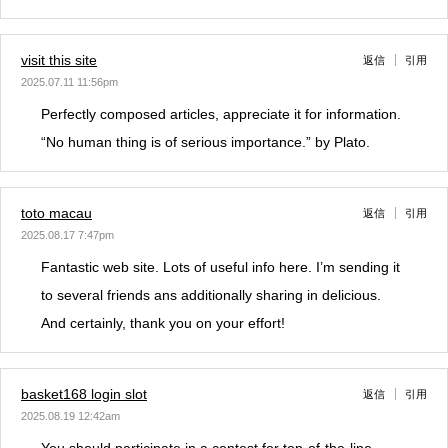
visit this site
返信
引用
2025.07.11 11:56pm
Perfectly composed articles, appreciate it for information.
“No human thing is of serious importance.” by Plato.
toto macau
返信
引用
2025.08.17 7:47pm
Fantastic web site. Lots of useful info here. I’m sending it
to several friends ans additionally sharing in delicious.
And certainly, thank you on your effort!
basket168 login slot
返信
引用
2025.08.19 12:42am