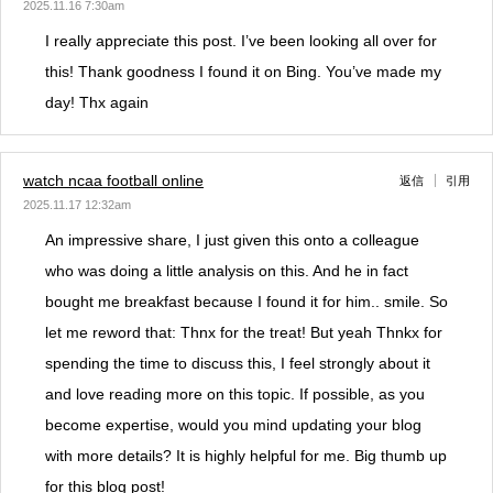
2025.11.16 7:30am
I really appreciate this post. I’ve been looking all over for
this! Thank goodness I found it on Bing. You’ve made my
day! Thx again
watch ncaa football online
返信
引用
2025.11.17 12:32am
An impressive share, I just given this onto a colleague
who was doing a little analysis on this. And he in fact
bought me breakfast because I found it for him.. smile. So
let me reword that: Thnx for the treat! But yeah Thnkx for
spending the time to discuss this, I feel strongly about it
and love reading more on this topic. If possible, as you
become expertise, would you mind updating your blog
with more details? It is highly helpful for me. Big thumb up
for this blog post!