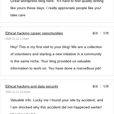
Great wordpress blog here.. It’s hard to find quality writing
like yours these days. I really appreciate people like you!
take care
Ethical hacking career opportunities
返信
引用
2025.12.12 1:14am
Hey! This is my first visit to your blog! We are a collection
of volunteers and starting a new initiative in a community
in the same niche. Your blog provided us valuable
information to work on. You have done a marvellous job!
Ethical hacking and data security
返信
引用
2025.12.12 12:52pm
Valuable info. Lucky me I found your site by accident, and
I am shocked why this accident did not happened earlier!