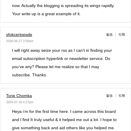
now. Actually the blogging is spreading its wings rapidly.
Your write up is a great example of it.
sfokcertopsde
返信
引用
2026.06.27 3:56am
I will right away seize your rss as I can’t in finding your
email subscription hyperlink or newsletter service. Do
you’ve any? Please let me realize so that I may
subscribe. Thanks.
Torie Chomka
返信
引用
2026.07.18 4:27pm
Heya i’m for the first time here. I came across this board
and I find It truly useful & it helped me out a lot. I hope to
give something back and aid others like you helped me.