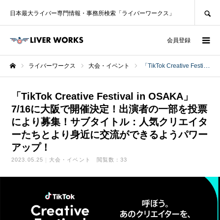
SEARCH
日本最大ライバー専門情報・事務所検索「ライバーワークス」
ログイン
会員登録
ライバーワークス
大会・イベント
「TikTok Creative Festival in OSAKA」7/16に大阪で開催決定！出演者の一部を投票により募集！サブタイトル：人気クリエイターたちとより身近に交流ができるようパワーアップ！
ホーム
「TikTok Creative Festival in OSAKA」
7/16に大阪で開催決定！出演者の一部を投票
により募集！サブタイトル：人気クリエイタ
ーたちとより身近に交流ができるようパワー
アップ！
2023.05.25
大会・イベント
閲覧数：33