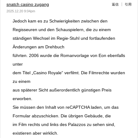
snatch casino zugang
返信
引用
2025.12.20 9:04pm
Jedoch kam es zu Schwierigkeiten zwischen den
Regisseuren und den Schauspielern, die zu einem
ständigen Wechsel im Regie-Stuhl und fortlaufenden
Änderungen am Drehbuch
führten. 2006 wurde die Romanvorlage von Eon ebenfalls
unter
dem Titel „Casino Royale“ verfilmt. Die Filmrechte wurden
zu einem
aus späterer Sicht außerordentlich günstigen Preis
erworben.
Sie müssen den Inhalt von reCAPTCHA laden, um das
Formular abzuschicken. Die übrigen Gebäude, die
im Film rechts und links des Palazzos zu sehen sind,
existieren aber wirklich.