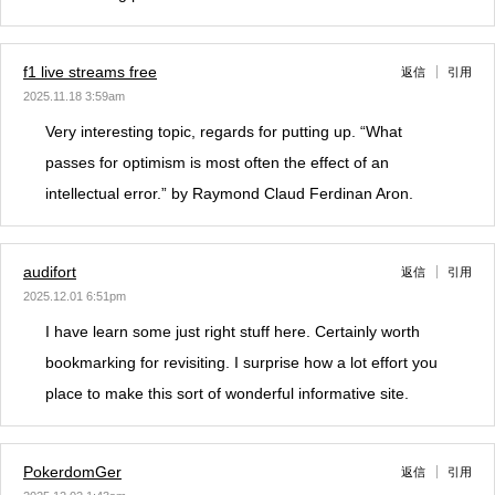
f1 live streams free
返信
引用
2025.11.18 3:59am
Very interesting topic, regards for putting up. “What
passes for optimism is most often the effect of an
intellectual error.” by Raymond Claud Ferdinan Aron.
audifort
返信
引用
2025.12.01 6:51pm
I have learn some just right stuff here. Certainly worth
bookmarking for revisiting. I surprise how a lot effort you
place to make this sort of wonderful informative site.
PokerdomGer
返信
引用