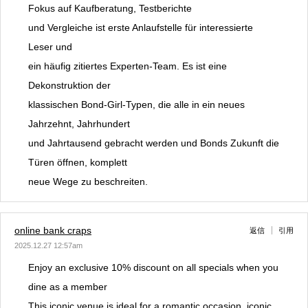
Fokus auf Kaufberatung, Testberichte
und Vergleiche ist erste Anlaufstelle für interessierte
Leser und
ein häufig zitiertes Experten-Team. Es ist eine
Dekonstruktion der
klassischen Bond-Girl-Typen, die alle in ein neues
Jahrzehnt, Jahrhundert
und Jahrtausend gebracht werden und Bonds Zukunft die
Türen öffnen, komplett
neue Wege zu beschreiten.
online bank craps
返信
引用
2025.12.27 12:57am
Enjoy an exclusive 10% discount on all specials when you
dine as a member
This iconic venue is ideal for a romantic occasion, iconic