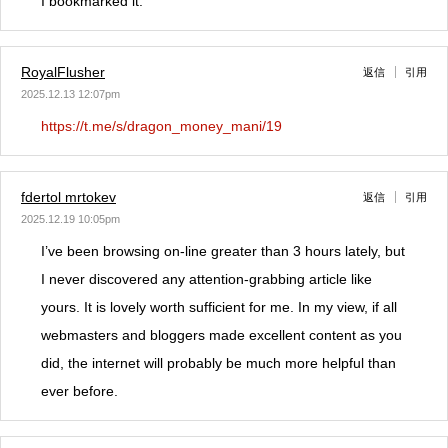
I bookmarked it.
RoyalFlusher
返信
引用
2025.12.13 12:07pm
https://t.me/s/dragon_money_mani/19
fdertol mrtokev
返信
引用
2025.12.19 10:05pm
I’ve been browsing on-line greater than 3 hours lately, but
I never discovered any attention-grabbing article like
yours. It is lovely worth sufficient for me. In my view, if all
webmasters and bloggers made excellent content as you
did, the internet will probably be much more helpful than
ever before.