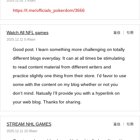
2025.12.02 1:43am
https://t.me/officials_pokerdom/3666
Watch All NFL games
返信
引用
2025.12.11 5:49am
Good post. I learn something more challenging on totally
different blogs everyday. It can at all times be stimulating
to read content material from different writers and
practice slightly one thing from their store. I’d favor to use
some with the content on my blog whether or not you
don’t mind. Natually I’ll provide you with a hyperlink on
your web blog. Thanks for sharing.
STREAM NHL GAMES
返信
引用
2025.12.11 10:36am