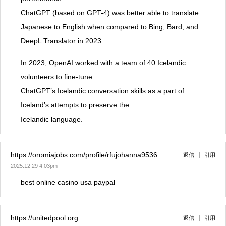
ChatGPT (based on GPT-4) was better able to translate
Japanese to English when compared to Bing, Bard, and
DeepL Translator in 2023.
In 2023, OpenAI worked with a team of 40 Icelandic
volunteers to fine-tune
ChatGPT’s Icelandic conversation skills as a part of
Iceland’s attempts to preserve the
Icelandic language.
https://oromiajobs.com/profile/rfujohanna9536
返信
引用
2025.12.29 4:03pm
best online casino usa paypal
https://unitedpool.org
返信
引用