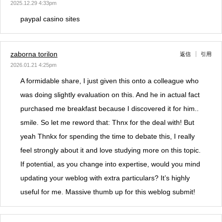
2025.12.29 4:33pm
paypal casino sites
zaborna torilon
返信
引用
2026.01.21 4:25pm
A formidable share, I just given this onto a colleague who
was doing slightly evaluation on this. And he in actual fact
purchased me breakfast because I discovered it for him..
smile. So let me reword that: Thnx for the deal with! But
yeah Thnkx for spending the time to debate this, I really
feel strongly about it and love studying more on this topic.
If potential, as you change into expertise, would you mind
updating your weblog with extra particulars? It’s highly
useful for me. Massive thumb up for this weblog submit!