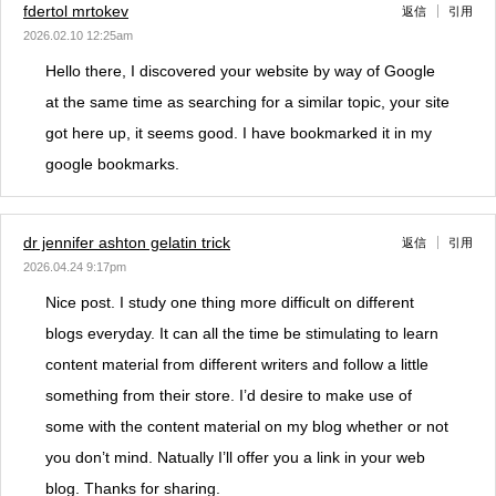
fdertol mrtokev
返信
引用
2026.02.10 12:25am
Hello there, I discovered your website by way of Google
at the same time as searching for a similar topic, your site
got here up, it seems good. I have bookmarked it in my
google bookmarks.
dr jennifer ashton gelatin trick
返信
引用
2026.04.24 9:17pm
Nice post. I study one thing more difficult on different
blogs everyday. It can all the time be stimulating to learn
content material from different writers and follow a little
something from their store. I’d desire to make use of
some with the content material on my blog whether or not
you don’t mind. Natually I’ll offer you a link in your web
blog. Thanks for sharing.