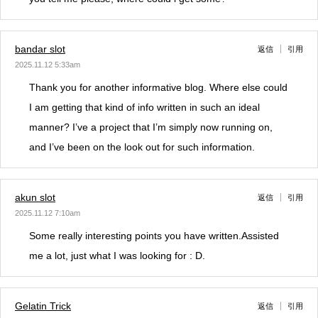
bandar slot
返信
引用
2025.11.12 5:33am
Thank you for another informative blog. Where else could
I am getting that kind of info written in such an ideal
manner? I’ve a project that I’m simply now running on,
and I’ve been on the look out for such information.
akun slot
返信
引用
2025.11.12 7:10am
Some really interesting points you have written.Assisted
me a lot, just what I was looking for : D.
Gelatin Trick
返信
引用