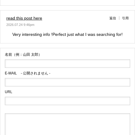
read this post here
返信
引用
2026.07.24 9:46pm
Very interesting info !Perfect just what I was searching for!
名前（例：山田 太郎）
E-MAIL
- 公開されません -
URL