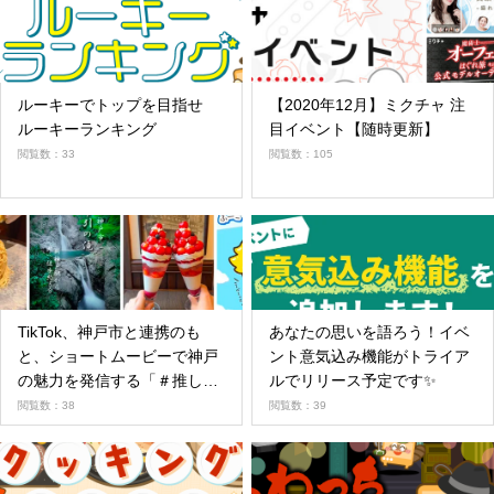
ルーキーでトップを目指せ
【2020年12月】ミクチャ 注
ルーキーランキング
目イベント【随時更新】
閲覧数：33
閲覧数：105
TikTok、神戸市と連携のも
あなたの思いを語ろう！イベ
と、ショートムービーで神戸
ント意気込み機能がトライア
の魅力を発信する「＃推し神
ルでリリース予定です✨
戸」KOBE動画投稿キャンペ
閲覧数：38
閲覧数：39
ーンを7月13日から開始