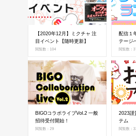
【2020年12月】ミクチャ 注
配信１
目イベント【随時更新】
テージ
ンキン
閲覧数：104
閲覧数：3
BIGOコラボライブVol.2 一般
2023
招待受付開始！
テム
閲覧数：29
閲覧数：3