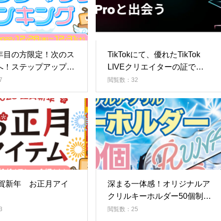
年目の方限定！次のス
TikTokにて、優れたTikTok
へ！ステップアップラ
LIVEクリエイターの証である
グ
「LIVE Pro」認定制度を開
7
閲覧数：32
始！5名の人気LIVEクリエイ
ターが初代「LIVE Pro」に認
定！
謹賀新年 お正月アイ
深まる一体感！オリジナルア
クリルキーホルダー50個制作
権争奪戦！！Vol.7
3
閲覧数：25