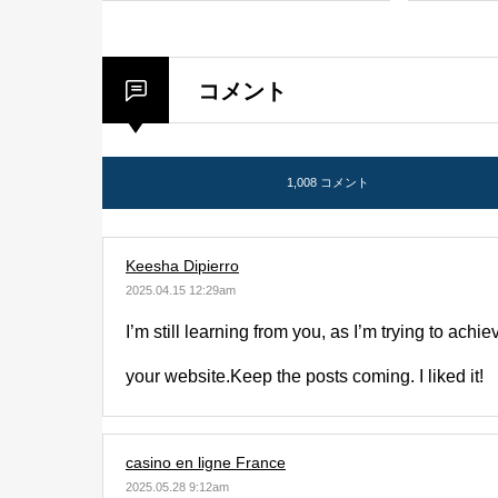
コメント
1,008 コメント
Keesha Dipierro
2025.04.15 12:29am
I’m still learning from you, as I’m trying to achi
your website.Keep the posts coming. I liked it!
casino en ligne France
2025.05.28 9:12am