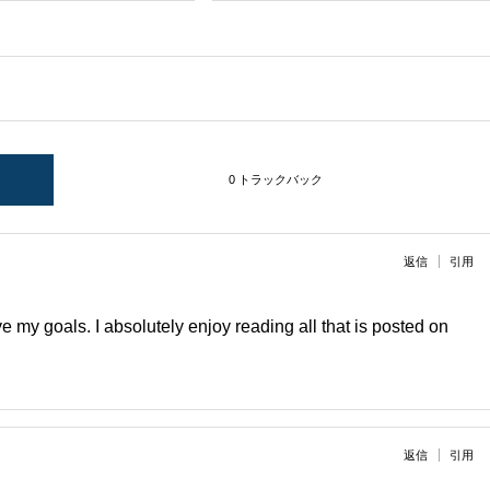
0 トラックバック
返信
引用
eve my goals. I absolutely enjoy reading all that is posted on
返信
引用