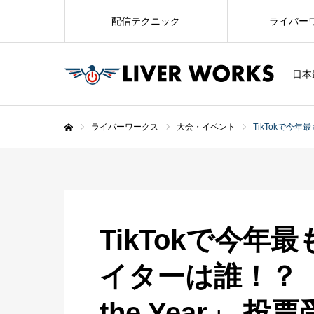
配信テクニック
ライバー
日本
ライバーワークス
大会・イベント
TikTokで今年最
ホーム
TikTokで今
イターは誰！？「Pop
the Year」 