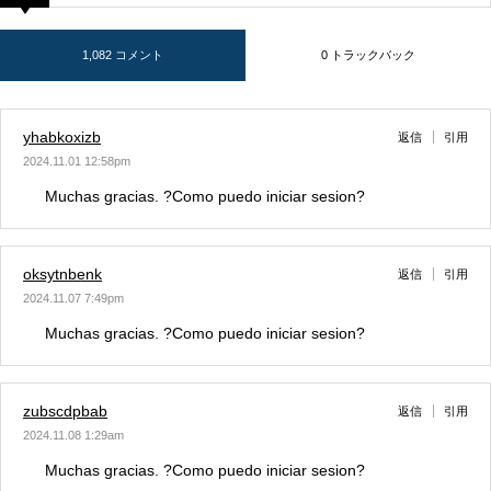
1,082 コメント
0 トラックバック
yhabkoxizb
返信
引用
2024.11.01 12:58pm
Muchas gracias. ?Como puedo iniciar sesion?
oksytnbenk
返信
引用
2024.11.07 7:49pm
Muchas gracias. ?Como puedo iniciar sesion?
zubscdpbab
返信
引用
2024.11.08 1:29am
Muchas gracias. ?Como puedo iniciar sesion?