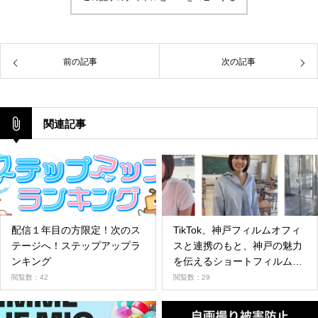
前の記事
次の記事
関連記事
配信１年目の方限定！次のス
TikTok、神戸フィルムオフィ
テージへ！ステップアップラ
スと連携のもと、神戸の魅力
ンキング
を伝えるショートフィルムを
制作、5月18日より公開
閲覧数：42
閲覧数：29