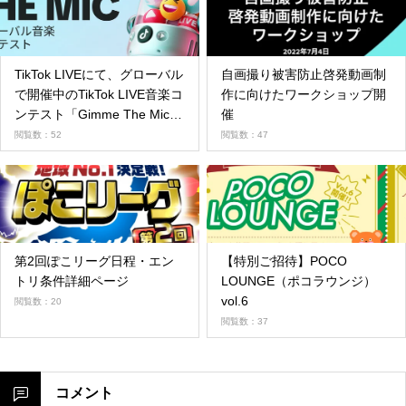
TikTok LIVEにて、グローバル
自画撮り被害防止啓発動画制
で開催中のTikTok LIVE音楽コ
作に向けたワークショップ開
ンテスト「Gimme The Mic」
催
日本代表を決める決勝LIVEを
閲覧数：52
閲覧数：47
8/25に開催！
第2回ぽこリーグ日程・エン
【特別ご招待】POCO
トリ条件詳細ページ
LOUNGE（ポコラウンジ）
vol.6
閲覧数：20
閲覧数：37
コメント