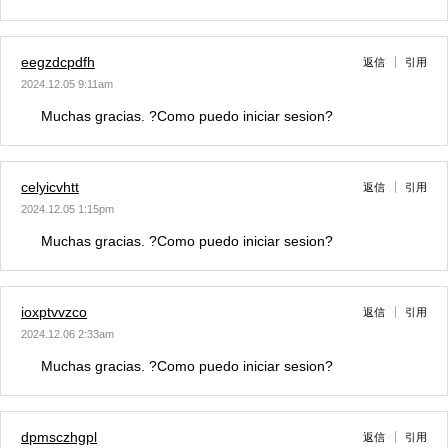
eegzdcpdfh
返信
引用
2024.12.05 9:11am
Muchas gracias. ?Como puedo iniciar sesion?
celyicvhtt
返信
引用
2024.12.05 1:15pm
Muchas gracias. ?Como puedo iniciar sesion?
ioxptvvzco
返信
引用
2024.12.06 2:33am
Muchas gracias. ?Como puedo iniciar sesion?
dpmsczhgpl
返信
引用