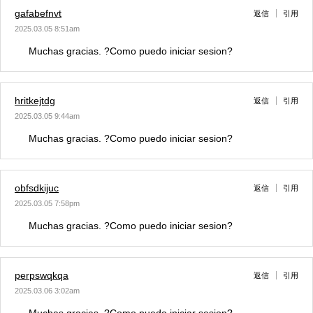
gafabefnvt
返信
引用
2025.03.05 8:51am
Muchas gracias. ?Como puedo iniciar sesion?
hritkejtdg
返信
引用
2025.03.05 9:44am
Muchas gracias. ?Como puedo iniciar sesion?
obfsdkijuc
返信
引用
2025.03.05 7:58pm
Muchas gracias. ?Como puedo iniciar sesion?
perpswqkqa
返信
引用
2025.03.06 3:02am