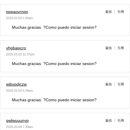
ppeaovrnqn
返信
引用
2025.03.03 1:40am
Muchas gracias. ?Como puedo iniciar sesion?
vhgbaixcro
返信
引用
2025.03.03 11:37pm
Muchas gracias. ?Como puedo iniciar sesion?
wibxpdjczw
返信
引用
2025.03.04 6:39am
Muchas gracias. ?Como puedo iniciar sesion?
gwlwuuunyp
返信
引用
2025.03.04 7:39am