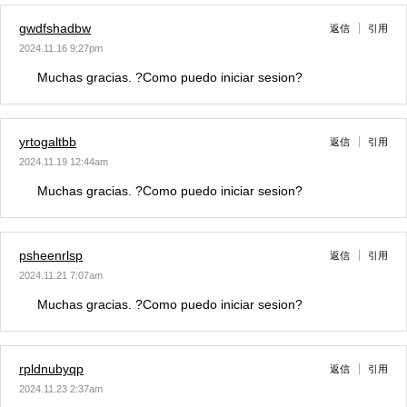
gwdfshadbw
返信
引用
2024.11.16 9:27pm
Muchas gracias. ?Como puedo iniciar sesion?
yrtogaltbb
返信
引用
2024.11.19 12:44am
Muchas gracias. ?Como puedo iniciar sesion?
psheenrlsp
返信
引用
2024.11.21 7:07am
Muchas gracias. ?Como puedo iniciar sesion?
rpldnubyqp
返信
引用
2024.11.23 2:37am