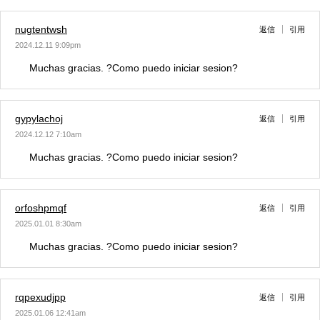
nugtentwsh
返信
引用
2024.12.11 9:09pm
Muchas gracias. ?Como puedo iniciar sesion?
gypylachoj
返信
引用
2024.12.12 7:10am
Muchas gracias. ?Como puedo iniciar sesion?
orfoshpmqf
返信
引用
2025.01.01 8:30am
Muchas gracias. ?Como puedo iniciar sesion?
rqpexudjpp
返信
引用
2025.01.06 12:41am