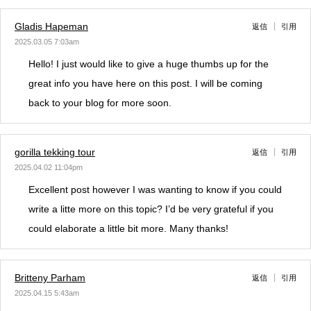
Gladis Hapeman
返信
引用
2025.03.05 7:03am
Hello! I just would like to give a huge thumbs up for the
great info you have here on this post. I will be coming
back to your blog for more soon.
gorilla tekking tour
返信
引用
2025.04.02 11:04pm
Excellent post however I was wanting to know if you could
write a litte more on this topic? I’d be very grateful if you
could elaborate a little bit more. Many thanks!
Britteny Parham
返信
引用
2025.04.15 5:43am