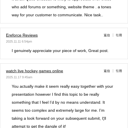
who add forums or something, website theme . a tones
way for your customer to communicate. Nice task..
Ereforce Reviews
返信
引用
2025.11.11 6:54pm
I genuinely appreciate your piece of work, Great post.
watch live hockey games online
返信
引用
2025.11.17 9:45am
You actually make it seem really easy together with your
presentation however I find this topic to be really
something that I feel I’d by no means understand. It
seems too complex and extremely large for me. I’m
taking a look forward on your subsequent submit, I¦ll
attempt to get the dangle of it!