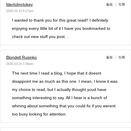
fdertolmrtokev
返信
引用
2026.02.10 8:27am
I wanted to thank you for this great read!! I definitely
enjoying every little bit of it I have you bookmarked to
check out new stuff you post…
Blondell Rusinko
返信
引用
2026.03.24 1:08am
The next time I read a blog, I hope that it doesnt
disappoint me as much as this one. I mean, I know it was
my choice to read, but I actually thought youd have
something interesting to say. All I hear is a bunch of
whining about something that you could fix if you werent
too busy looking for attention.