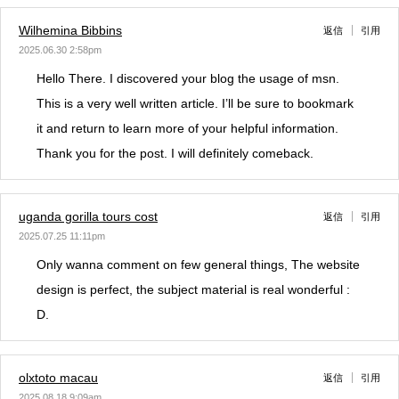
Wilhemina Bibbins
返信
引用
2025.06.30 2:58pm
Hello There. I discovered your blog the usage of msn.
This is a very well written article. I’ll be sure to bookmark
it and return to learn more of your helpful information.
Thank you for the post. I will definitely comeback.
uganda gorilla tours cost
返信
引用
2025.07.25 11:11pm
Only wanna comment on few general things, The website
design is perfect, the subject material is real wonderful :
D.
olxtoto macau
返信
引用
2025.08.18 9:09am