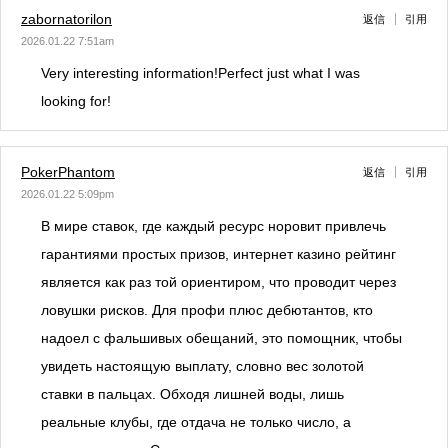
zabornatorilon
返信
引用
2026.01.22 7:51am
Very interesting information!Perfect just what I was
looking for!
PokerPhantom
返信
引用
2026.01.22 5:09pm
В мире ставок, где каждый ресурс норовит привлечь
гарантиями простых призов, интернет казино рейтинг
является как раз той ориентиром, что проводит через
ловушки рисков. Для профи плюс дебютантов, кто
надоел с фальшивых обещаний, это помощник, чтобы
увидеть настоящую выплату, словно вес золотой
ставки в пальцах. Обходя лишней воды, лишь
реальные клубы, где отдача не только число, а