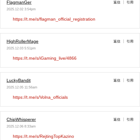
FlagmanGer
返信
引用
2025.12.02 3:54pm
https://t.me/s/flagman_official_registration
HighRollerMage
返信
引用
2025.12.03 5:51pm
https://t.me/s/iGaming_live/4866
LuckyBandit
返信
引用
2025.12.05 11:56am
https://t.me/s/Volna_officials
ChipWhisperer
返信
引用
2025.12.06 8:33am
https://t.me/s/RejtingTopKazino