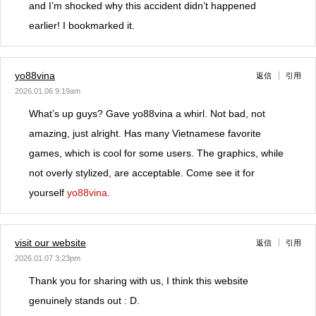
and I’m shocked why this accident didn’t happened
earlier! I bookmarked it.
yo88vina
返信
引用
2026.01.06 9:19am
What’s up guys? Gave yo88vina a whirl. Not bad, not
amazing, just alright. Has many Vietnamese favorite
games, which is cool for some users. The graphics, while
not overly stylized, are acceptable. Come see it for
yourself
yo88vina
.
visit our website
返信
引用
2026.01.07 3:23pm
Thank you for sharing with us, I think this website
genuinely stands out : D.