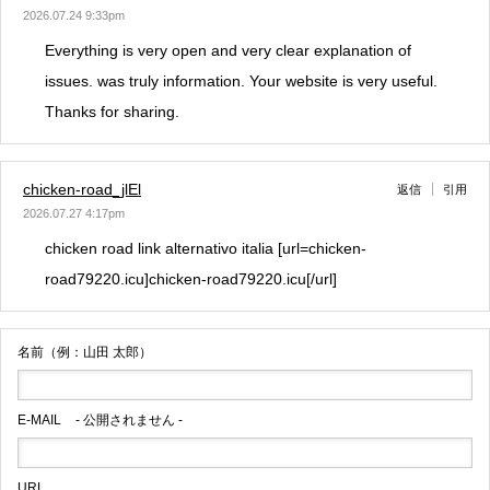
2026.07.24 9:33pm
Everything is very open and very clear explanation of
issues. was truly information. Your website is very useful.
Thanks for sharing.
chicken-road_jlEl
返信
引用
2026.07.27 4:17pm
chicken road link alternativo italia [url=chicken-
road79220.icu]chicken-road79220.icu[/url]
名前（例：山田 太郎）
E-MAIL
- 公開されません -
URL