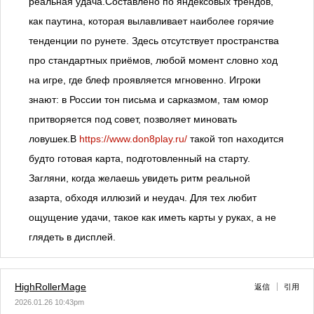
реальная удача.Составлено по яндексовых трендов,
как паутина, которая вылавливает наиболее горячие
тенденции по рунете. Здесь отсутствует пространства
про стандартных приёмов, любой момент словно ход
на игре, где блеф проявляется мгновенно. Игроки
знают: в России тон письма и сарказмом, там юмор
притворяется под совет, позволяет миновать
ловушек.В
https://www.don8play.ru/
такой топ находится
будто готовая карта, подготовленный на старту.
Загляни, когда желаешь увидеть ритм реальной
азарта, обходя иллюзий и неудач. Для тех любит
ощущение удачи, такое как иметь карты у руках, а не
глядеть в дисплей.
HighRollerMage
返信
引用
2026.01.26 10:43pm