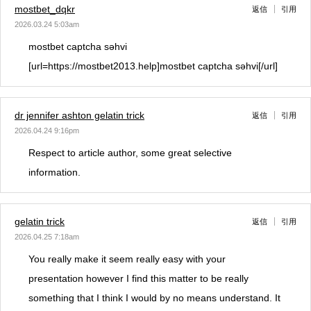
mostbet_dqkr
返信
引用
2026.03.24 5:03am
mostbet captcha səhvi
[url=https://mostbet2013.help]mostbet captcha səhvi[/url]
dr jennifer ashton gelatin trick
返信
引用
2026.04.24 9:16pm
Respect to article author, some great selective
information.
gelatin trick
返信
引用
2026.04.25 7:18am
You really make it seem really easy with your
presentation however I find this matter to be really
something that I think I would by no means understand. It