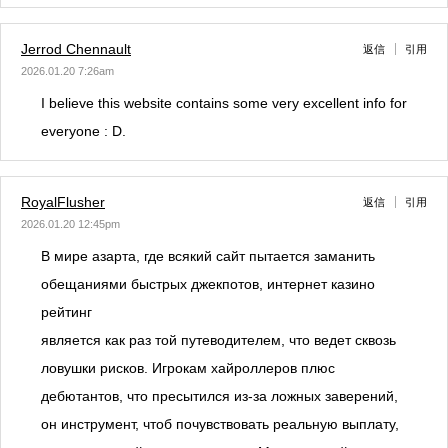
Jerrod Chennault
返信
引用
2026.01.20 7:26am
I believe this website contains some very excellent info for
everyone : D.
RoyalFlusher
返信
引用
2026.01.20 12:45pm
В мире азарта, где всякий сайт пытается заманить
обещаниями быстрых джекпотов, интернет казино
рейтинг
является как раз той путеводителем, что ведет сквозь
ловушки рисков. Игрокам хайроллеров плюс
дебютантов, что пресытился из-за ложных заверений,
он инструмент, чтоб почувствовать реальную выплату,