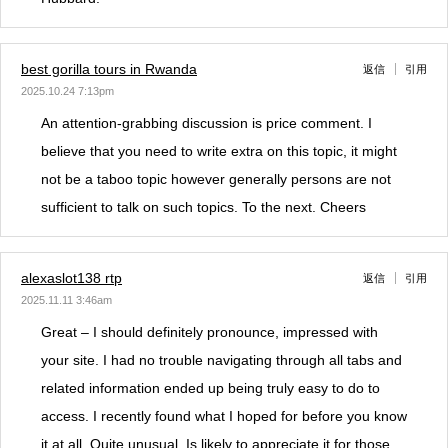
best gorilla tours in Rwanda
返信
引用
2025.10.24 7:13pm
An attention-grabbing discussion is price comment. I
believe that you need to write extra on this topic, it might
not be a taboo topic however generally persons are not
sufficient to talk on such topics. To the next. Cheers
alexaslot138 rtp
返信
引用
2025.11.11 3:46am
Great – I should definitely pronounce, impressed with
your site. I had no trouble navigating through all tabs and
related information ended up being truly easy to do to
access. I recently found what I hoped for before you know
it at all. Quite unusual. Is likely to appreciate it for those