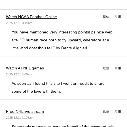
Watch NCAA Football Online
返信
引用
2025.12.10 3:49am
You have mentioned very interesting points! ps nice web
site. “O human race born to fly upward, wherefore at a
little wind dost thou fall.” by Dante Alighieri.
Watch All NFL games
返信
引用
2025.12.11 6:09am
As soon as I found this site I went on reddit to share
some of the love with them.
Free NHL live stream
返信
引用
2025.12.11 11:08am
Some truly marvelous work on behalf of the owner of this