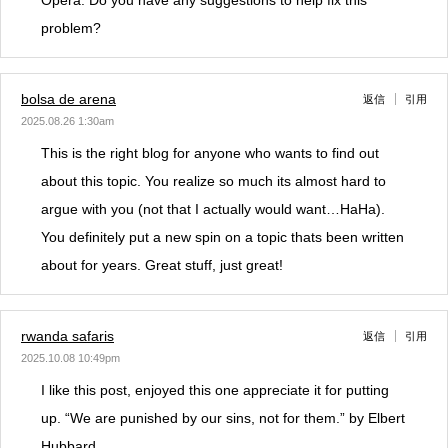
Opera. Do you have any suggestions to help fix this
problem?
bolsa de arena
返信
引用
2025.08.26 1:30am
This is the right blog for anyone who wants to find out
about this topic. You realize so much its almost hard to
argue with you (not that I actually would want…HaHa).
You definitely put a new spin on a topic thats been written
about for years. Great stuff, just great!
rwanda safaris
返信
引用
2025.10.08 10:49pm
I like this post, enjoyed this one appreciate it for putting
up. “We are punished by our sins, not for them.” by Elbert
Hubbard.