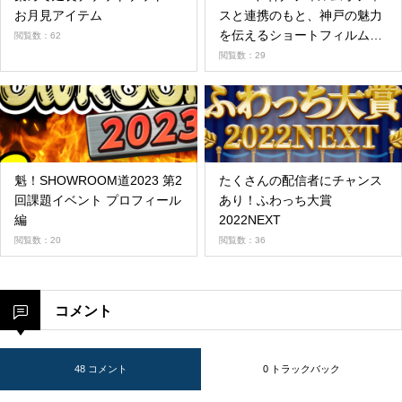
お月見アイテム
スと連携のもと、神戸の魅力
を伝えるショートフィルムを
閲覧数：62
制作、5月18日より公開
閲覧数：29
魁！SHOWROOM道2023 第2
たくさんの配信者にチャンス
回課題イベント プロフィール
あり！ふわっち大賞
編
2022NEXT
閲覧数：20
閲覧数：36
コメント
48 コメント
0 トラックバック