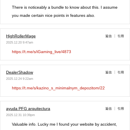
There is noticeably a bundle to know about this. I assume
you made certain nice points in features also.
HighRollerMage
返信
引用
2025.12.20 9:47am
https://t.me/s/iGaming_live/4873
DealerShadow
返信
引用
2025.12.24 9:22am
https://t.me/s/kazino_s_minimalnym_depozitom/22
ayuda PFG arquitectura
返信
引用
2025.12.31 10:39pm
Valuable info. Lucky me I found your website by accident,