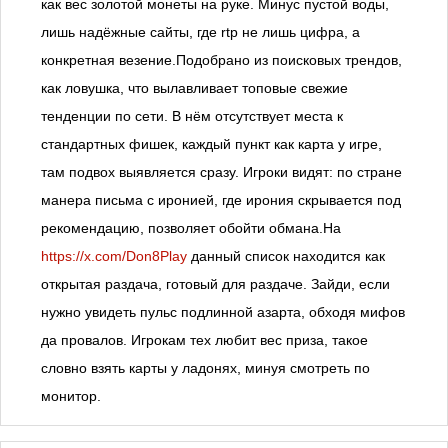
как вес золотой монеты на руке. Минус пустой воды,
лишь надёжные сайты, где rtp не лишь цифра, а
конкретная везение.Подобрано из поисковых трендов,
как ловушка, что вылавливает топовые свежие
тенденции по сети. В нём отсутствует места к
стандартных фишек, каждый пункт как карта у игре,
там подвох выявляется сразу. Игроки видят: по стране
манера письма с иронией, где ирония скрывается под
рекомендацию, позволяет обойти обмана.На
https://x.com/Don8Play
данный список находится как
открытая раздача, готовый для раздаче. Зайди, если
нужно увидеть пульс подлинной азарта, обходя мифов
да провалов. Игрокам тех любит вес приза, такое
словно взять карты у ладонях, минуя смотреть по
монитор.