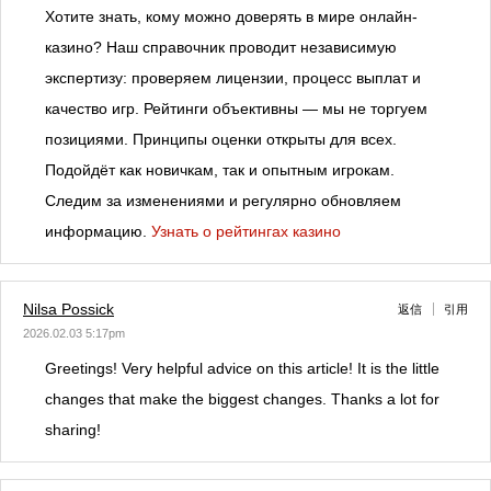
Хотите знать, кому можно доверять в мире онлайн-
казино? Наш справочник проводит независимую
экспертизу: проверяем лицензии, процесс выплат и
качество игр. Рейтинги объективны — мы не торгуем
позициями. Принципы оценки открыты для всех.
Подойдёт как новичкам, так и опытным игрокам.
Следим за изменениями и регулярно обновляем
информацию.
Узнать о рейтингах казино
Nilsa Possick
返信
引用
2026.02.03 5:17pm
Greetings! Very helpful advice on this article! It is the little
changes that make the biggest changes. Thanks a lot for
sharing!