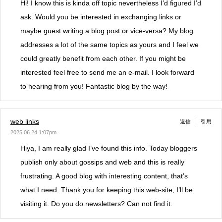
Hi! I know this is kinda off topic nevertheless I’d figured I’d
ask. Would you be interested in exchanging links or
maybe guest writing a blog post or vice-versa? My blog
addresses a lot of the same topics as yours and I feel we
could greatly benefit from each other. If you might be
interested feel free to send me an e-mail. I look forward
to hearing from you! Fantastic blog by the way!
web links
返信
引用
2025.06.24 1:07pm
Hiya, I am really glad I’ve found this info. Today bloggers
publish only about gossips and web and this is really
frustrating. A good blog with interesting content, that’s
what I need. Thank you for keeping this web-site, I’ll be
visiting it. Do you do newsletters? Can not find it.