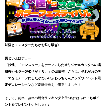
妖怪とモンスターたちがお祭り騒ぎ♪
夏といえばホラー
！
「妖怪」「モンスター」をテーマにしたオリジナルカルタへの掲
載権
や
ホラーDVD「ぞくり。」の出演権
、さらに、
それぞれのテ
ーマをモチーフにしたかわいいふわっちくんグッズ
や
イベント限
定デコレーション
など豪華特典をご用意しました！
そして、前半・後半の
総合ランキング上位5名
には
ふわっちポイ
ントをプレゼント
いたします♪