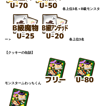
各上位3名
＜B級モンスタ
ー＞
各上位3名
【クッキーの缶詰】
モンスターふわっちくん