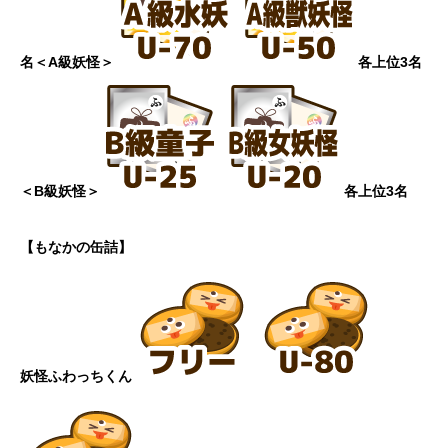
名
＜A級妖怪＞
各上位3名
＜B級妖怪＞
各上位3名
【もなかの缶詰】
妖怪ふわっちくん