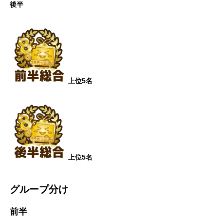
後半
上位5名
上位5名
グループ分け
前半