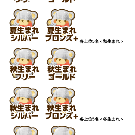
各上位5名
＜秋生まれ＞
各上位5名
＜冬生まれ＞