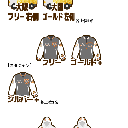
各上位5名
【スタジャン】
各上位3名