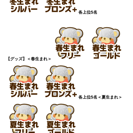
各上位5名
【グッズ】
＜春生まれ＞
各上位5名
＜夏生まれ＞