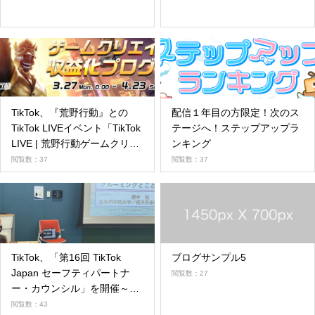
TikTok、『荒野行動』との
配信１年目の方限定！次のス
TikTok LIVEイベント「TikTok
テージへ！ステップアップラ
LIVE | 荒野行動ゲームクリエ
ンキング
イター収益化プログラム」を
閲覧数：37
閲覧数：37
3月27日より開催！
TikTok、「第16回 TikTok
ブログサンプル5
Japan セーフティパートナ
閲覧数：27
ー・カウンシル」を開催～
「性犯罪に関する刑法改正
閲覧数：43