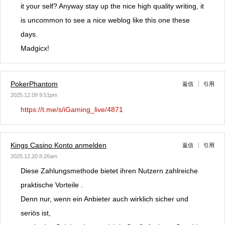
it your self? Anyway stay up the nice high quality writing, it
is uncommon to see a nice weblog like this one these
days.
Madgicx!
PokerPhantom
返信
引用
2025.12.09 9:51pm
https://t.me/s/iGaming_live/4871
Kings Casino Konto anmelden
返信
引用
2025.12.20 8:26am
Diese Zahlungsmethode bietet ihren Nutzern zahlreiche
praktische Vorteile .
Denn nur, wenn ein Anbieter auch wirklich sicher und
seriös ist,