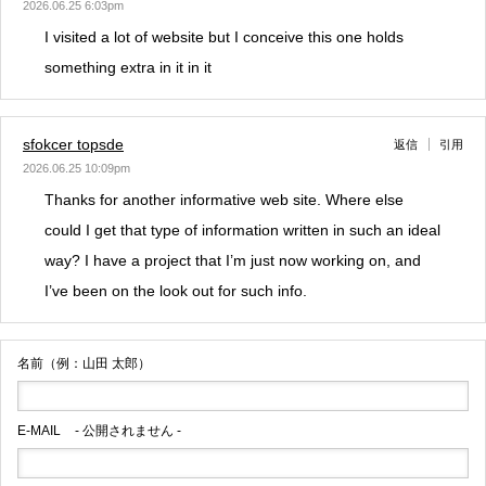
2026.06.25 6:03pm
I visited a lot of website but I conceive this one holds
something extra in it in it
sfokcer topsde
返信
引用
2026.06.25 10:09pm
Thanks for another informative web site. Where else
could I get that type of information written in such an ideal
way? I have a project that I’m just now working on, and
I’ve been on the look out for such info.
名前（例：山田 太郎）
E-MAIL
- 公開されません -