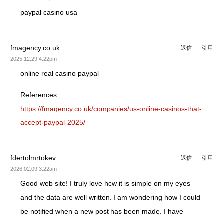
paypal casino usa
fmagency.co.uk
返信
引用
2025.12.29 4:22pm
online real casino paypal
References:
https://fmagency.co.uk/companies/us-online-casinos-that-
accept-paypal-2025/
fdertolmrtokev
返信
引用
2026.02.09 3:22am
Good web site! I truly love how it is simple on my eyes
and the data are well written. I am wondering how I could
be notified when a new post has been made. I have