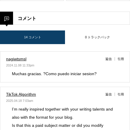
と、プラットフォームの役
割」
コメント
14 コメント
0 トラックバック
nagiwtsmsl
返信
引用
2024.11.08 11:33pm
Muchas gracias. ?Como puedo iniciar sesion?
TikTok Algorithm
返信
引用
2025.04.18 7:03am
I’m really inspired together with your writing talents and
also with the format for your blog.
Is that this a paid subject matter or did you modify