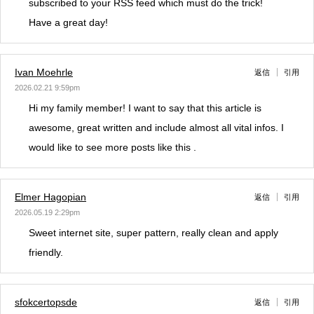
subscribed to your RSS feed which must do the trick!
Have a great day!
Ivan Moehrle
返信
引用
2026.02.21 9:59pm
Hi my family member! I want to say that this article is
awesome, great written and include almost all vital infos. I
would like to see more posts like this .
Elmer Hagopian
返信
引用
2026.05.19 2:29pm
Sweet internet site, super pattern, really clean and apply
friendly.
sfokcertopsde
返信
引用