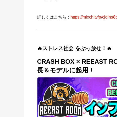
詳しくはこちら：
https://mixch.tv/p/cjqins8
🔥ストレス社会 をぶっ放せ！🔥
CRASH BOX × REEAS
長＆モデルに起用！