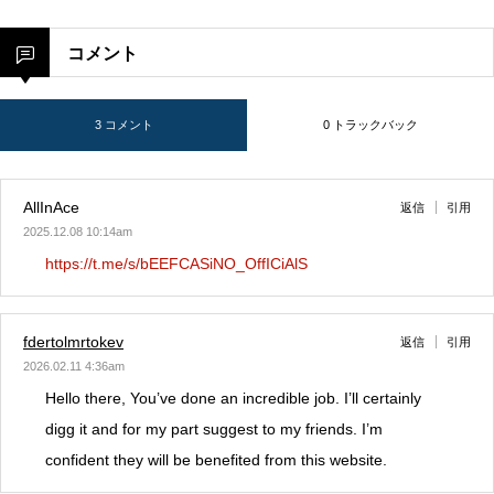
コメント
3 コメント
0 トラックバック
AllInAce
返信
引用
2025.12.08 10:14am
https://t.me/s/bEEFCASiNO_OffICiAlS
fdertolmrtokev
返信
引用
2026.02.11 4:36am
Hello there, You’ve done an incredible job. I’ll certainly
digg it and for my part suggest to my friends. I’m
confident they will be benefited from this website.