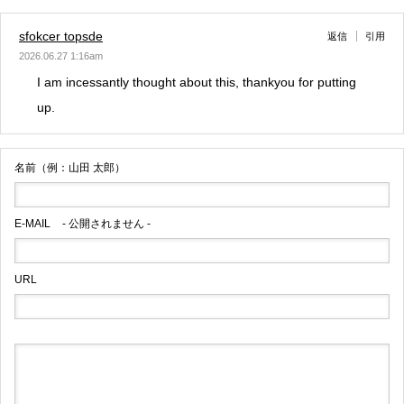
sfokcer topsde
返信
引用
2026.06.27 1:16am
I am incessantly thought about this, thankyou for putting
up.
名前（例：山田 太郎）
E-MAIL
- 公開されません -
URL