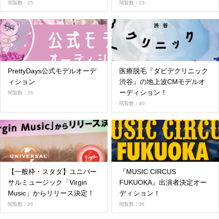
ン
閲覧数：25
閲覧数：23
PrettyDays公式モデルオーデ
医療脱毛『ダビデクリニック
ィション
渋谷』の地上波CMモデルオ
ーディション！
閲覧数：26
閲覧数：40
【一般枠・スタダ】ユニバー
『MUSIC CIRCUS
サルミュージック「Virgin
FUKUOKA』出演者決定オー
Music」からリリース決定！
ディション！
閲覧数：26
閲覧数：36