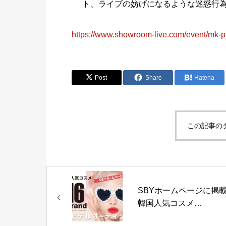
ト、ライブの妨げになるような迷惑行
https://www.showroom-live.com/event/mk-
Post
Share
Hatena
この記事の
SBYホームページに掲
韓国人気コスメ
「16brand」広告モデル