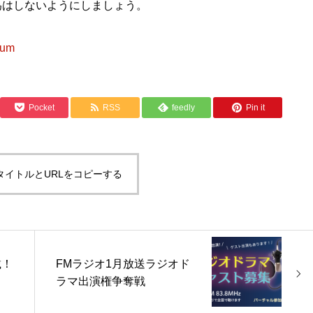
為はしないようにしましょう。
pum
Pocket
RSS
feedly
Pin it
タイトルとURLをコピーする
載！
FMラジオ1月放送ラジオド
ラマ出演権争奪戦
オ