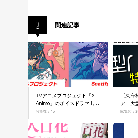
ーディション
関連記事
TVアニメプロジェクト「X
【東海枠
Anime」のボイスドラマ出演
ア！大
オーディション
組 出
閲覧数：45
閲覧数：2