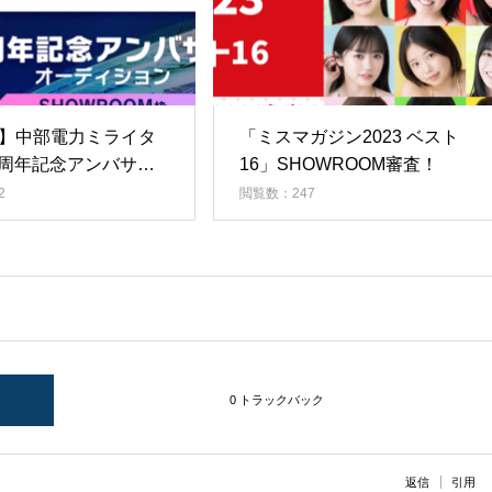
枠】中部電力ミライタ
「ミスマガジン2023 ベスト
0周年記念アンバサダ
16」SHOWROOM審査！
ディション
2
閲覧数：247
0 トラックバック
返信
引用