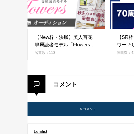
【New枠・決勝】美人百花
【SR
専属読者モデル「Flowers」
ワー 7
第4期オーディション！
ーオー
閲覧数：113
閲覧数：4
コメント
5 コメント
Lemlist