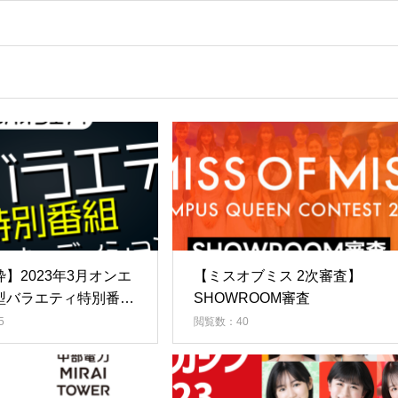
】2023年3月オンエ
【ミスオブミス 2次審査】
型バラエティ特別番
SHOWROOM審査
演者オーディション
5
閲覧数：40