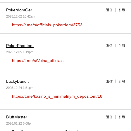
PokerdomGer
返信
引用
2025.12.02 10:42am
https://t.me/s/officials_pokerdom/3753
PokerPhantom
返信
引用
2025.12.05 1:19pm
https://t.me/s/Volna_officials
LuckyBandit
返信
引用
2025.12.24 1:51pm
https://t.me/kazino_s_minimalnym_depozitom/18
BluffMaster
返信
引用
2026.01.22 6:08pm