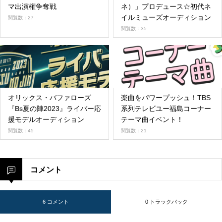
マ出演権争奪戦
ネ）」プロデュース☆初代ネ
イルミューズオーディション
閲覧数：27
閲覧数：35
オリックス・バファローズ
楽曲をパワープッシュ！TBS
『Bs夏の陣2023』ライバー応
系列テレビユー福島コーナー
援モデルオーディション
テーマ曲イベント！
閲覧数：45
閲覧数：21
コメント
6 コメント
0 トラックバック