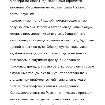
В лабиринте ставок, где любой сайт стремится
заманить обещаниями легких выигрышей, казино
рейтинг лучших
является именно той картой, которая ведет мимо
ловушки обмана. Игрокам ветеранов да начинающих,
которые пресытился из-за пустых обещаний, это
инструмент, чтоб увидеть реальную выплату, будто вес
ценной фишки на руке. Обходя пустой воды, лишь
надёжные площадки, в которых отдача не только
показатель, а ощутимая фортуна.Собрано по
поисковых трендов, словно сеть, которая ловит самые
актуальные тренды в сети. Тут нет пространства к
стандартных приёмов, всякий пункт словно ход в
покере, там блеф проявляется немедленно.
Хайроллеры знают: на России тон письма с иронией,
там сарказм маскируется словно совет, помогает