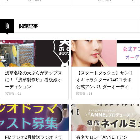
関連記事
浅草名物の天ぷらがチップス
【スタートダッシュ】サンリ
に！『浅草製作所』看板娘オ
オキャラクター×R4Gコラボ
ーディション
公式アンバサダーオーディシ
ョン
閲覧数：61
閲覧数：33
FMラジオ2月放送ラジオドラ
有名サロン「ANNE（アン