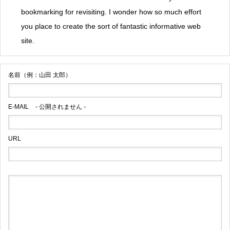
bookmarking for revisiting. I wonder how so much effort
you place to create the sort of fantastic informative web
site.
名前（例：山田 太郎）
E-MAIL
- 公開されません -
URL