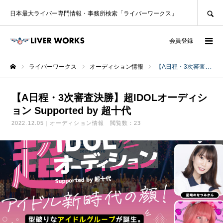
SEARCH
日本最大ライバー専門情報・事務所検索「ライバーワークス」
ログイン
会員登録
ライバーワークス
オーディション情報
【A日程・3次審査決勝】超IDOLオーディション Supported by 超十代
ホーム
【A日程・3次審査決勝】超IDOLオーディシ
ョン Supported by 超十代
2022.12.05
オーディション情報
閲覧数：23