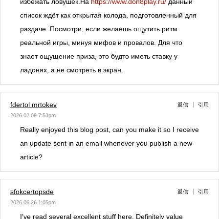
избежать ловушек.На
https://www.don8play.ru/
данный
список ждёт как открытая колода, подготовленный для
раздаче. Посмотри, если желаешь ощутить ритм
реальной игры, минуя мифов и провалов. Для что
знает ощущение приза, это будто иметь ставку у
ладонях, а не смотреть в экран.
fdertol mrtokev
返信
引用
2026.02.09 7:53pm
Really enjoyed this blog post, can you make it so I receive
an update sent in an email whenever you publish a new
article?
sfokcertopsde
返信
引用
2026.06.26 1:05pm
I’ve read several excellent stuff here. Definitely value