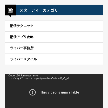
スターディーカテゴリー
配信テクニック
配信アプリ攻略
ライバー事務所
ライバースタイル
動
Code 150: Unknown error.
画
ファイルをダウンロード: https://youtu.be/AOwiMVoIf_s?_=1
プ
レ
ー
ヤ
ー