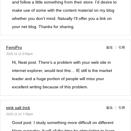
and follow a little something from their store. I’d desire to
make use of some with the content material on my blog
whether you don’t mind. Natually I’ll offer you a link on
your net blog. Thanks for sharing.
FemiPro
返信
引用
2025.11.11 9:50pm
Hi, Neat post. There’s a problem with your web site in
internet explorer, would test this… IE still is the market
leader and a huge portion of people will miss your
excellent writing because of this problem.
pink salt trick
返信
引用
2025.11.14 7:59pm
Good post. I study something more difficult on different
blogs everyday. It will all the time be stimulating to learn