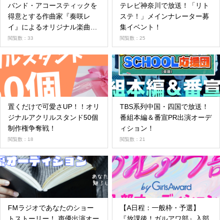
バンド・アコースティックを
テレビ神奈川で放送！「リト
得意とする作曲家『奏咲レ
ステ！」メインナレーター募
イ』によるオリジナル楽曲提
集イベント！
供！
閲覧数：33
閲覧数：25
置くだけで可愛さUP！！オリ
TBS系列中国・四国で放送！
ジナルアクリルスタンド50個
番組本編＆番宣PR出演オーデ
制作権争奪戦！
ィション！
閲覧数：18
閲覧数：21
FMラジオであなたのショー
【A日程：一般枠・予選】
トストーリー！ 声優出演オー
『放課後！ガルアワ部』入部