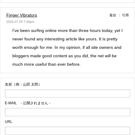
Finger Vibrators
返信
引用
2026.07.29 7:09pm
I’ve been surfing online more than three hours today, yet I
never found any interesting article like yours. It is pretty
worth enough for me. In my opinion, if all site owners and
bloggers made good content as you did, the net will be
much more useful than ever before.
名前（例：山田 太郎）
E-MAIL
- 公開されません -
URL