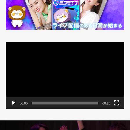
動
画
プ
レ
ー
ヤ
ー
00:00
00:15