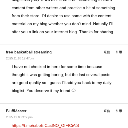
content from other writers and practice a bit of something
from their store. I’d desire to use some with the content
material on my blog whether you don’t mind. Natually I’ll
offer you a link on your internet blog. Thanks for sharing.
free basketball streaming
返信
引用
2025.11.18 12:47pm
I have not checked in here for some time because I
thought it was getting boring, but the last several posts
are good quality so I guess I’ll add you back to my daily
bloglist. You deserve it my friend 🙂
BluffMaster
返信
引用
2025.12.08 3:58pm
https://t.me/s/beEfCasINO_OfFICiAlS