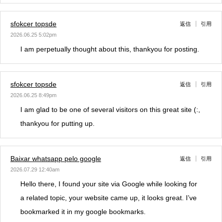
sfokcer topsde
返信
引用
2026.06.25 5:02pm
I am perpetually thought about this, thankyou for posting.
sfokcer topsde
返信
引用
2026.06.25 8:49pm
I am glad to be one of several visitors on this great site (:,
thankyou for putting up.
Baixar whatsapp pelo google
返信
引用
2026.07.29 12:40am
Hello there, I found your site via Google while looking for
a related topic, your website came up, it looks great. I’ve
bookmarked it in my google bookmarks.