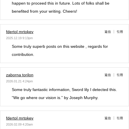
happen to proceed this in future. Lots of folks shall be
benefited from your writing. Cheers!
fdertol mrtokev
返信
引用
2025.12.19 9:13pm
Some truly superb posts on this website , regards for
contribution.
zaborna torilon
返信
引用
2026.01.21 4:24pm
Some truly fantastic information, Sword lily I detected this.
“We go where our vision is.” by Joseph Murphy.
fdertol mrtokev
返信
引用
2026.02.09 4:20am