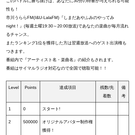
このバトルに勝ち抜けば、あなたに30分の特番が与えられる可能
性も！
市川うららFM(I&U-LalaFM)『しまだあやふみのやってみ
night！』(毎週土曜19:30～20:00放送)であなたの楽曲が毎月流れ
るチャンス。
またランキング1位を獲得した方は翌週放送へのゲスト出演権も
つきます。
番組内で『アーティスト名・楽曲名』の紹介もされます。
番組はサイマルラジオ対応なので全国で聴取可能！！
Level
Points
達成項目
残数/先
備
着数
考
1
0
スタート!
2
500000
オリジナルアバター制作権
獲得！