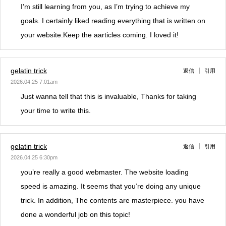
I’m still learning from you, as I’m trying to achieve my
goals. I certainly liked reading everything that is written on
your website.Keep the aarticles coming. I loved it!
gelatin trick
返信
引用
2026.04.25 7:01am
Just wanna tell that this is invaluable, Thanks for taking
your time to write this.
gelatin trick
返信
引用
2026.04.25 6:30pm
you’re really a good webmaster. The website loading
speed is amazing. It seems that you’re doing any unique
trick. In addition, The contents are masterpiece. you have
done a wonderful job on this topic!