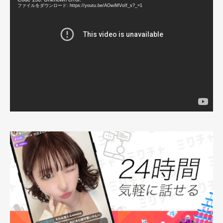
動
画
ファイルをダウンロード: https://youtu.be/AOwiMVoIf_s?_=1
プ
レ
ー
ヤ
ー