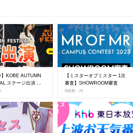
枠】KOBE AUTUMN
【ミスターオブミスター 1次
IVAL ステージ出演 ス
審査】SHOWROOM審査
ベ＃1
6
閲覧数：26