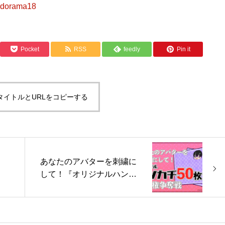
iodorama18
Pocket
RSS
feedly
Pin it
タイトルとURLをコピーする
あなたのアバターを刺繍に
して！『オリジナルハンカ
チ』50枚制作権争奪戦 第
10弾