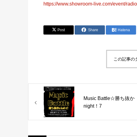
https://www.showroom-live.com/event/rad
Post
Share
Hatena
この記事の
Music Battle☆勝ち抜か
night！7