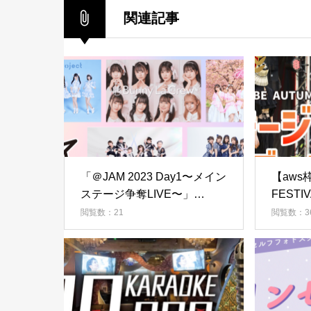
関連記事
「＠JAM 2023 Day1〜メイン
【aws
ステージ争奪LIVE〜」
FEST
SHOWROOM予選
タダイ
閲覧数：21
閲覧数：3