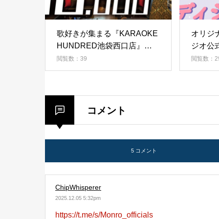
歌好きが集まる『KARAOKE
オリジ
HUNDRED池袋西口店』イメ
ジオ公
ージガール決定戦
ション
閲覧数：39
閲覧数：2
コメント
5 コメント
ChipWhisperer
2025.12.05 5:32pm
https://t.me/s/Monro_officials