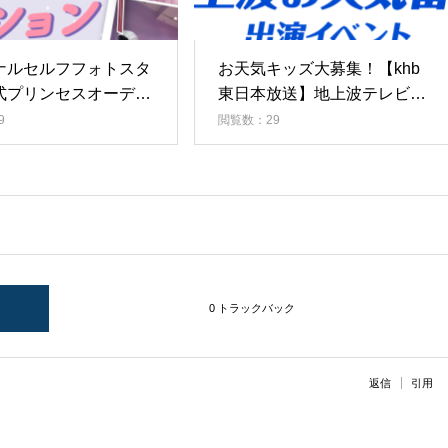
ナルセルフフォトスタ
お天気キッズ大募集！【khb
式プリンセスオーディ
東日本放送】地上波テレビお
天気番組出演イベント！
9
閲覧数：29
0 トラックバック
返信
引用