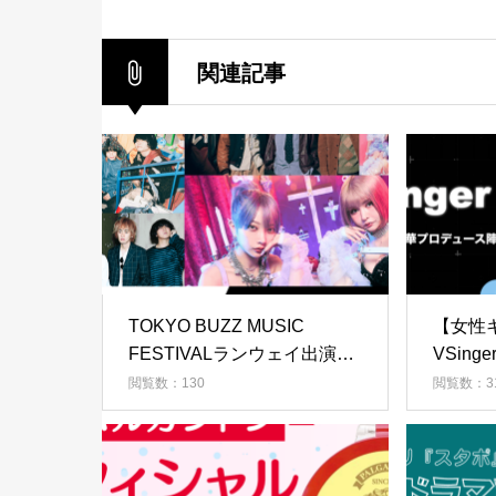
関連記事
TOKYO BUZZ MUSIC
【女性
FESTIVALランウェイ出演権
VSinger
オーディション
閲覧数：130
閲覧数：3