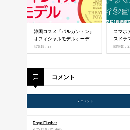
韓国コスメ『パルガントン』
スマホ
オフィシャルモデルオーディ
スドラ
ション！
（202
閲覧数：27
閲覧数：2
コメント
7 コメント
RoyalFlusher
2025.12.06 12:04am