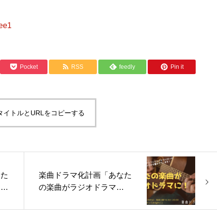
fee1
Pocket
RSS
feedly
Pin it
タイトルとURLをコピーする
なた
楽曲ドラマ化計画「あなた
30
の楽曲がラジオドラマ
22
に！」vol.16