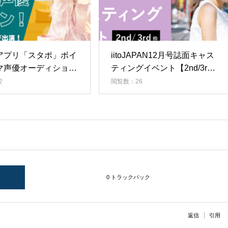
アプリ「スタポ」ボイ
iitoJAPAN12月号誌面キャス
マ声優オーディション
ティングイベント【2nd/3rd
3年2月度）
枠】
2
閲覧数：26
0 トラックバック
返信
引用