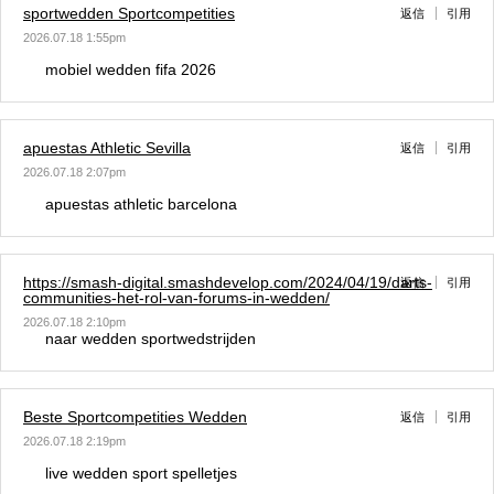
sportwedden Sportcompetities
返信
引用
2026.07.18 1:55pm
mobiel wedden fifa 2026
apuestas Athletic Sevilla
返信
引用
2026.07.18 2:07pm
apuestas athletic barcelona
https://smash-digital.smashdevelop.com/2024/04/19/darts-
返信
引用
communities-het-rol-van-forums-in-wedden/
2026.07.18 2:10pm
naar wedden sportwedstrijden
Beste Sportcompetities Wedden
返信
引用
2026.07.18 2:19pm
live wedden sport spelletjes