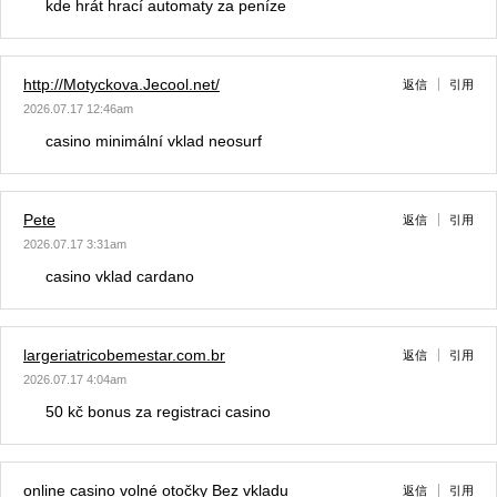
kde hrát hrací automaty za peníze
http://Motyckova.Jecool.net/
返信
引用
2026.07.17 12:46am
casino minimální vklad neosurf
Pete
返信
引用
2026.07.17 3:31am
casino vklad cardano
largeriatricobemestar.com.br
返信
引用
2026.07.17 4:04am
50 kč bonus za registraci casino
online casino volné otočky Bez vkladu
返信
引用