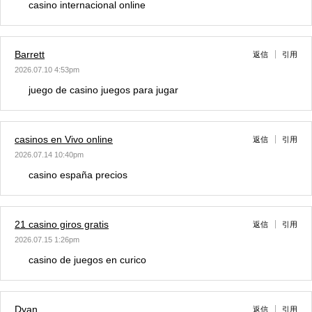
casino internacional online
Barrett
返信
引用
2026.07.10 4:53pm
juego de casino juegos para jugar
casinos en Vivo online
返信
引用
2026.07.14 10:40pm
casino españa precios
21 casino giros gratis
返信
引用
2026.07.15 1:26pm
casino de juegos en curico
Dyan
返信
引用