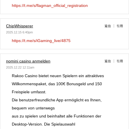
https://t.me/s/flagman_official_registration
ChipWhisperer
返信
引用
2025.12.15 6:40pm
https://t.me/s/iGaming_live/4875
nomini casino anmelden
返信
引用
2025.12.22 12:11am
Rakoo Casino bietet neuen Spielern ein attraktives
Willkommenspaket, das 100€ Bonusgeld und 150
Freispiele umfasst.
Die benutzerfreundliche App ermöglicht es Ihnen,
bequem von unterwegs
aus zu spielen und beinhaltet alle Funktionen der
Desktop-Version. Die Spielauswahl