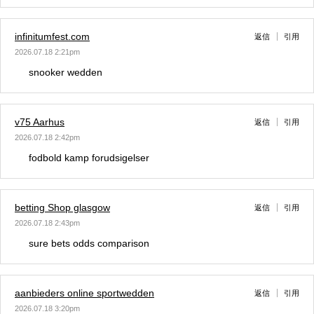
infinitumfest.com
返信
引用
2026.07.18 2:21pm
snooker wedden
v75 Aarhus
返信
引用
2026.07.18 2:42pm
fodbold kamp forudsigelser
betting Shop glasgow
返信
引用
2026.07.18 2:43pm
sure bets odds comparison
aanbieders online sportwedden
返信
引用
2026.07.18 3:20pm