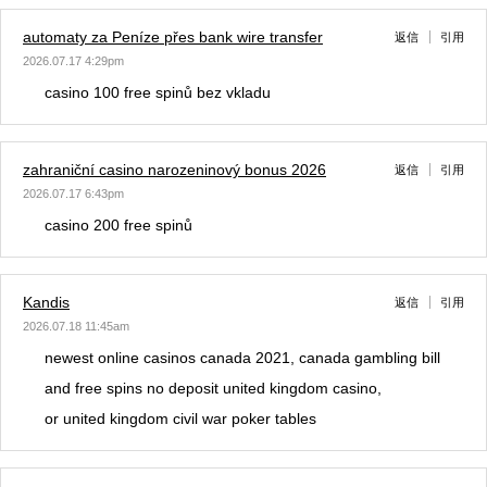
automaty za Peníze přes bank wire transfer
返信
引用
2026.07.17 4:29pm
casino 100 free spinů bez vkladu
zahraniční casino narozeninový bonus 2026
返信
引用
2026.07.17 6:43pm
casino 200 free spinů
Kandis
返信
引用
2026.07.18 11:45am
newest online casinos canada 2021, canada gambling bill
and free spins no deposit united kingdom casino,
or united kingdom civil war poker tables