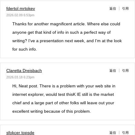
fdertol mrtokev
返信
引用
2026.02.09 6:53pm
Thanks for another magnificent article. Where else could
anyone get that kind of info in such a perfect way of
writing? I’ve a presentation next week, and I’m at the look
for such info.
Claretta Dreisbach
返信
引用
2026.03.18 6:23pm
Hi, Neat post. There is a problem with your web site in
internet explorer, would test thisK IE still is the market
chief and a large part of other folks will leave out your
excellent writing because of this problem.
sfokcer topsde
返信
引用