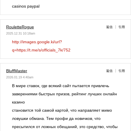
casinos paypal
RouletteRogue
返信
引用
2025.12.31 10:18am
http://images.google.ki/url?
q=https://t.me/s/officials_7k/752
BluffMaster
返信
引用
2026.01.19 4:40am
В мире ставок, где всякий сайт пытается привлечь
заверениями быстрых призов, рейтинг лучших онлайн
казино
становится той самой картой, что направляет мимо
ловушки обмана. Тем профи да новичков, что
пресытился от ложных обещаний, это средство, чтобы