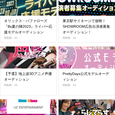
オリックス・バファローズ
東京駅サイネージで放映！
『Bs夏の陣2023』ライバー応
SHOWROOM広告出演者募集
援モデルオーディション
オーディション！
閲覧数：45
閲覧数：44
【予選】地上波3Dアニメ声優
PrettyDays公式モデルオーデ
オーディション
ィション
閲覧数：30
閲覧数：26