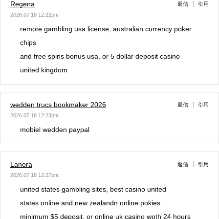
Regena
返信
引用
2026.07.18 12:22pm
remote gambling usa license, australian currency poker
chips
and free spins bonus usa, or 5 dollar deposit casino
united kingdom
wedden trucs bookmaker 2026
返信
引用
2026.07.18 12:23pm
mobiel wedden paypal
Lanora
返信
引用
2026.07.18 12:27pm
united states gambling sites, best casino united
states online and new zealandn online pokies
minimum $5 deposit, or online uk casino woth 24 hours