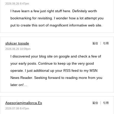
2026.06.26 8:47pm
I have learn a few just right stuff here. Definitely worth
bookmarking for revisiting. I wonder how a lot attempt you
put to create this sort of magnificent informative web site.
sfokcer topsde
返信
引用
2026.06.26 10:09pm
I discovered your blog site on google and check a few of
your early posts. Continue to keep up the very good
operate. I just additional up your RSS feed to my MSN
News Reader. Seeking forward to reading more from you
later on!…
Asesoriamjmallorca.Es
返信
引用
2026.07.08 8:47pm