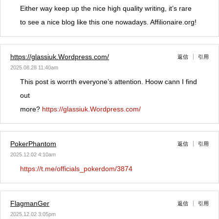
Either way keep up the nice high quality writing, it’s rare
to see a nice blog like this one nowadays. Affilionaire.org!
https://glassiuk.Wordpress.com/
返信
引用
2025.08.28 11:40am
This post is worrth everyone’s attention. Hoow cann I find
out
more?
https://glassiuk.Wordpress.com/
PokerPhantom
返信
引用
2025.12.02 4:10am
https://t.me/officials_pokerdom/3874
FlagmanGer
返信
引用
2025.12.02 3:05pm