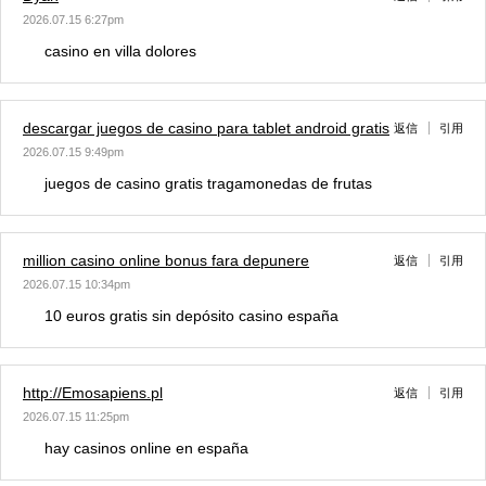
2026.07.15 6:27pm
casino en villa dolores
descargar juegos de casino para tablet android gratis
返信
引用
2026.07.15 9:49pm
juegos de casino gratis tragamonedas de frutas
million casino online bonus fara depunere
返信
引用
2026.07.15 10:34pm
10 euros gratis sin depósito casino españa
http://Emosapiens.pl
返信
引用
2026.07.15 11:25pm
hay casinos online en españa