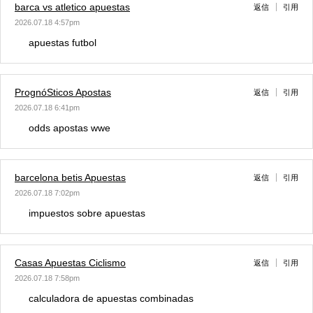
barca vs atletico apuestas
返信
引用
2026.07.18 4:57pm
apuestas futbol
PrognóSticos Apostas
返信
引用
2026.07.18 6:41pm
odds apostas wwe
barcelona betis Apuestas
返信
引用
2026.07.18 7:02pm
impuestos sobre apuestas
Casas Apuestas Ciclismo
返信
引用
2026.07.18 7:58pm
calculadora de apuestas combinadas