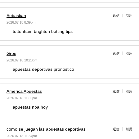
Sebastian
返信
引用
2026.07.18 8:39pm
tottenham brighton betting tips
Greg
返信
引用
2026.07.18 10:28pm
apuestas deportivas pronóstico
America Apuestas
返信
引用
2026.07.18 11:03pm
apuestas nba hoy
como se juegan las apuestas deportivas
返信
引用
2026.07.18 11:34pm