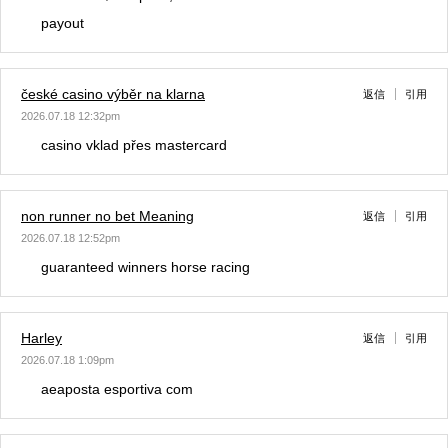
payout
české casino výběr na klarna
返信
引用
2026.07.18 12:32pm
casino vklad přes mastercard
non runner no bet Meaning​
返信
引用
2026.07.18 12:52pm
guaranteed winners horse racing​
Harley
返信
引用
2026.07.18 1:09pm
aeaposta esportiva com