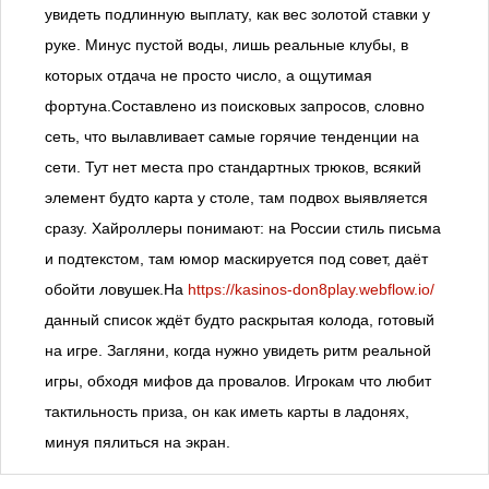
увидеть подлинную выплату, как вес золотой ставки у
руке. Минус пустой воды, лишь реальные клубы, в
которых отдача не просто число, а ощутимая
фортуна.Составлено из поисковых запросов, словно
сеть, что вылавливает самые горячие тенденции на
сети. Тут нет места про стандартных трюков, всякий
элемент будто карта у столе, там подвох выявляется
сразу. Хайроллеры понимают: на России стиль письма
и подтекстом, там юмор маскируется под совет, даёт
обойти ловушек.На
https://kasinos-don8play.webflow.io/
данный список ждёт будто раскрытая колода, готовый
на игре. Загляни, когда нужно увидеть ритм реальной
игры, обходя мифов да провалов. Игрокам что любит
тактильность приза, он как иметь карты в ладонях,
минуя пялиться на экран.