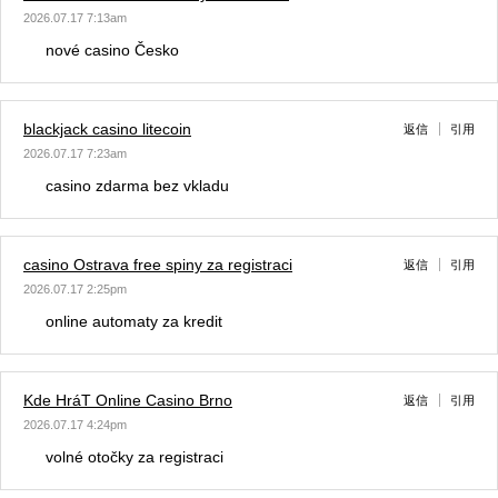
2026.07.17 7:13am
nové casino Česko
blackjack casino litecoin
返信
引用
2026.07.17 7:23am
casino zdarma bez vkladu
casino Ostrava free spiny za registraci
返信
引用
2026.07.17 2:25pm
online automaty za kredit
Kde HráT Online Casino Brno
返信
引用
2026.07.17 4:24pm
volné otočky za registraci