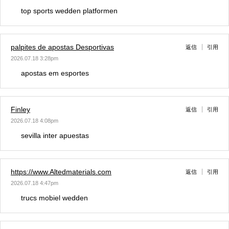
top sports wedden platformen
palpites de apostas Desportivas
返信
引用
2026.07.18 3:28pm
apostas em esportes
Finley
返信
引用
2026.07.18 4:08pm
sevilla inter apuestas
https://www.Altedmaterials.com
返信
引用
2026.07.18 4:47pm
trucs mobiel wedden