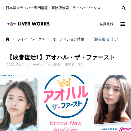
SEARCH
日本最大ライバー専門情報・事務所検索「ライバーワークス」
ログイン
会員登録
ライバーワークス
オーディション情報
【敗者復活1】アオハル・ザ・ファースト
ホーム
【敗者復活1】アオハル・ザ・ファースト
2023.01.04
オーディション情報
閲覧数：50