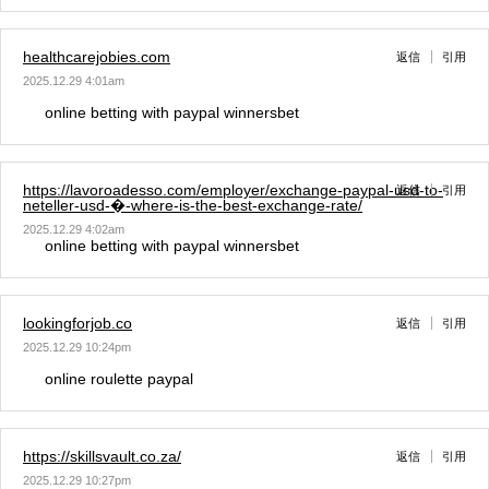
healthcarejobies.com
返信
引用
2025.12.29 4:01am
online betting with paypal winnersbet
https://lavoroadesso.com/employer/exchange-paypal-usd-to-
返信
引用
neteller-usd-�-where-is-the-best-exchange-rate/
2025.12.29 4:02am
online betting with paypal winnersbet
lookingforjob.co
返信
引用
2025.12.29 10:24pm
online roulette paypal
https://skillsvault.co.za/
返信
引用
2025.12.29 10:27pm