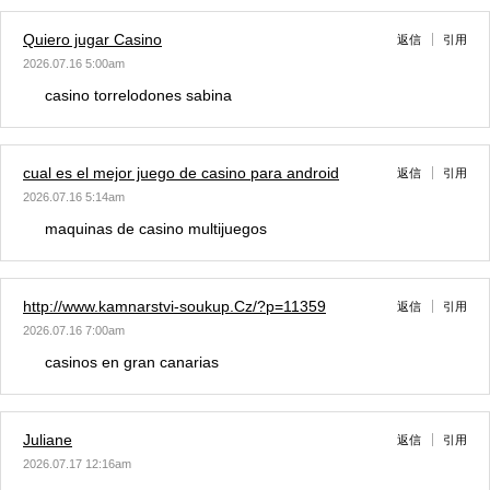
Quiero jugar Casino
返信
引用
2026.07.16 5:00am
casino torrelodones sabina
cual es el mejor juego de casino para android
返信
引用
2026.07.16 5:14am
maquinas de casino multijuegos
http://www.kamnarstvi-soukup.Cz/?p=11359
返信
引用
2026.07.16 7:00am
casinos en gran canarias
Juliane
返信
引用
2026.07.17 12:16am