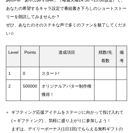
調布FM「あやふみ’s BAR」（毎週火曜24:30〜25:00放送）で、
あなたの希望するキャラ設定で番組書き下ろしのショートストー
リーを朗読してみませんか？
ぜひ、あなたのそのステキな声で多くのファンを魅了してくださ
い☆
Level
Points
達成項目
残数/先
備
着数
考
1
0
スタート!
2
500000
オリジナルアバター制作権
獲得！
ギフティング応援アイテムをステージに向かって投げ入れて
(＝ギフティング) 、気軽に盛り上がりに参加しよう！
まずは、デイリーボーナス(1日1回)でもらえる無料ギフトの