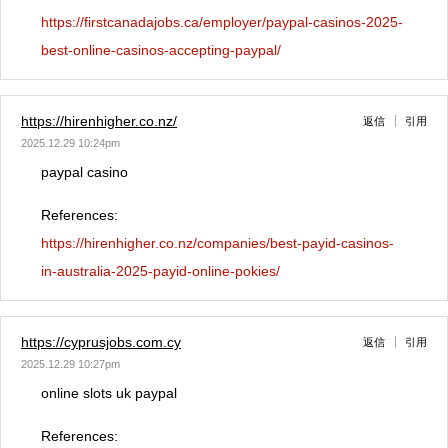
https://firstcanadajobs.ca/employer/paypal-casinos-2025-
best-online-casinos-accepting-paypal/
https://hirenhigher.co.nz/
返信
引用
2025.12.29 10:24pm
paypal casino
References:
https://hirenhigher.co.nz/companies/best-payid-casinos-
in-australia-2025-payid-online-pokies/
https://cyprusjobs.com.cy
返信
引用
2025.12.29 10:27pm
online slots uk paypal
References: