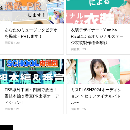
あなたのミュージックビデオ
衣装デザイナー・Yumiba
を掲載・PRします！
Risaによるオリジナルステー
ジ衣装製作権争奪戦
閲覧数：29
閲覧数：23
TBS系列中国・四国で放送！
ミスFLASH2024オーディシ
番組本編＆番宣PR出演オーデ
ョン 〜セミファイナルバト
ィション！
ル〜
閲覧数：21
閲覧数：25