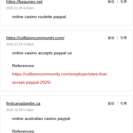
https://beaunex.net
返信
引用
2025.12.29 4:01am
online casino roulette paypal
https://collisioncommunity.com/
返信
引用
2025.12.29 4:34pm
online casino accepts paypal us
References:
https://collisioncommunity.com/employer/sites-that-
accept-paypal-2025/
firstcanadajobs.ca
返信
引用
2025.12.29 5:18pm
online australian casino paypal
References: