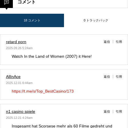
コメント
18 コメント
0 トラックバック
retard porn
返信
引用
2025.09.26 5:24am
Watch In the Land of Women (2007) it Here!
AllInAce
返信
引用
2025.12.01 6:44am
https://t.me/s/Top_BestCasino/173
n1 casino spiele
返信
引用
2025.12.21 4:24am
Insgesamt hat Scorsese mehr als 60 Filme gedreht und