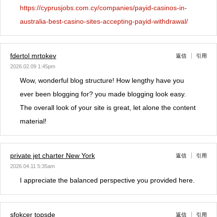
https://cyprusjobs.com.cy/companies/payid-casinos-in-
australia-best-casino-sites-accepting-payid-withdrawal/
fdertol mrtokev
返信
引用
2026.02.09 1:45pm
Wow, wonderful blog structure! How lengthy have you
ever been blogging for? you made blogging look easy.
The overall look of your site is great, let alone the content
material!
private jet charter New York
返信
引用
2026.04.11 5:35am
I appreciate the balanced perspective you provided here.
sfokcer topsde
返信
引用