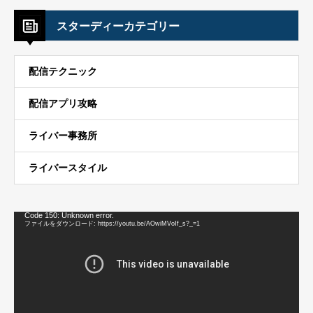
スターディーカテゴリー
配信テクニック
配信アプリ攻略
ライバー事務所
ライバースタイル
動
Code 150: Unknown error.
画
ファイルをダウンロード: https://youtu.be/AOwiMVoIf_s?_=1
プ
レ
ー
ヤ
ー