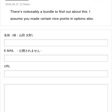
2026.06.27 12:56am
There’s noticeably a bundle to find out about this. I
assume you made certain nice points in options also.
名前（例：山田 太郎）
E-MAIL
- 公開されません -
URL