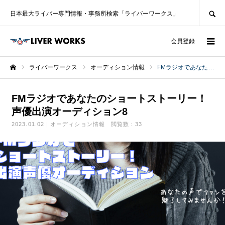
SEARCH
日本最大ライバー専門情報・事務所検索「ライバーワークス」
ログイン
会員登録
ライバーワークス
オーディション情報
FMラジオであなたのショートストーリー！ 声優出演オーディション8
ホーム
FMラジオであなたのショートストーリー！
声優出演オーディション8
2023.01.02
オーディション情報
閲覧数：33