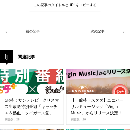
この記事のタイトルとURLをコピーする
前の記事
次の記事
関連記事
SR枠：サンテレビ クリスマ
【一般枠・スタダ】ユニバー
ス生放送特別番組「キャッチ
サルミュージック「Virgin
＋＆熱血！タイガース党」番
Music」からリリース決定！
組出演！
閲覧数：28
閲覧数：26