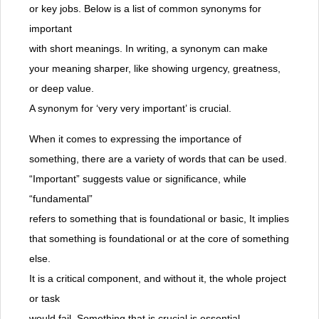
or key jobs. Below is a list of common synonyms for
important
with short meanings. In writing, a synonym can make
your meaning sharper, like showing urgency, greatness,
or deep value.
A synonym for ‘very very important’ is crucial.
When it comes to expressing the importance of
something, there are a variety of words that can be used.
“Important” suggests value or significance, while
“fundamental”
refers to something that is foundational or basic, It implies
that something is foundational or at the core of something
else.
It is a critical component, and without it, the whole project
or task
would fail. Something that is crucial is essential