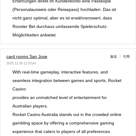
Erfahrungen direkt im Kundenkonto eine Passkopie
(Personalausweis oder Reisepass) hochladen. Das ist
nicht ganz optimal, aber es ist erwähnenswert, dass
Rooster Bet durchaus umfassende Spielerschutz-
Möglichkeiten anbietet.
card rooms San Jose
返信
引用
2025.12.26 11:07pm
With real-time gameplay, interactive features, and
seamless integration between games and sports, Rocket
Casino
provides an unmatched level of entertainment for
Australian players.
Rocket Casino Australia stands out in the crowded online
gambling space by offering a comprehensive gaming
experience that caters to players of all preferences.