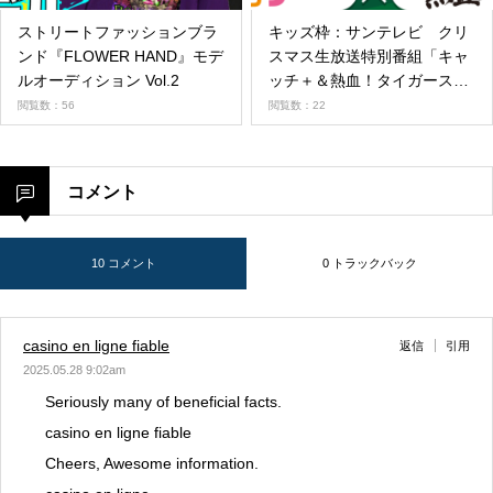
ストリートファッションブラ
キッズ枠：サンテレビ クリ
ンド『FLOWER HAND』モデ
スマス生放送特別番組「キャ
ルオーディション Vol.2
ッチ＋＆熱血！タイガース
党」出演！！
閲覧数：56
閲覧数：22
コメント
10 コメント
0 トラックバック
casino en ligne fiable
返信
引用
2025.05.28 9:02am
Seriously many of beneficial facts.
casino en ligne fiable
Cheers, Awesome information.