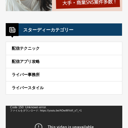
スターディーカテゴリー
配信テクニック
配信アプリ攻略
ライバー事務所
ライバースタイル
動
Code 150: Unknown error.
画
ファイルをダウンロード: https://youtu.be/AOwiMVoIf_s?_=1
プ
レ
ー
ヤ