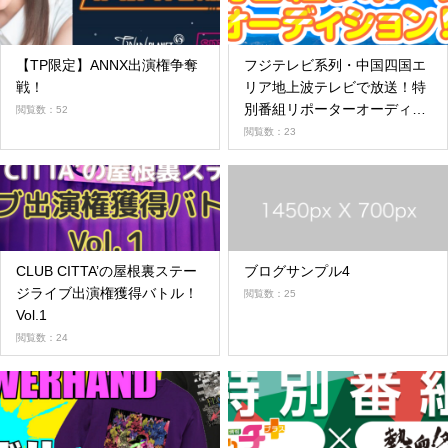
【TP限定】ANNX出演権争奪
フジテレビ系列・中国四国エ
戦！
リア地上波テレビで放送！特
別番組リポーターオーディシ
閲覧数：52
ョン！
閲覧数：23
CLUB CITTA’の屋根裏ステー
ブログサンプル4
ジライブ出演権獲得バトル！
閲覧数：25
Vol.1
閲覧数：24