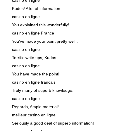
casino en ligne
Kudos! A lot of information.
casino en ligne
You explained this wonderfully!
casino en ligne France
You’ve made your point pretty well!.
casino en ligne
Terrific write ups, Kudos.
casino en ligne
You have made the point!
casino en ligne francais
Truly many of superb knowledge.
casino en ligne
Regards, Ample material!
meilleur casino en ligne
Seriously a good deal of superb information!