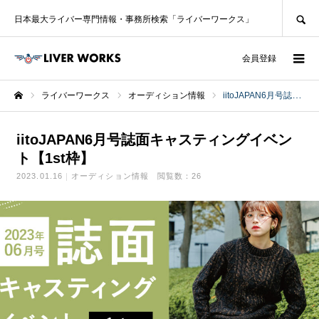
SEARCH
日本最大ライバー専門情報・事務所検索「ライバーワークス」
ログイン
会員登録
ライバーワークス
オーディション情報
iitoJAPAN6月号誌面キャスティングイベント【1st枠】
ホーム
iitoJAPAN6月号誌面キャスティングイベン
ト【1st枠】
2023.01.16
オーディション情報
閲覧数：26