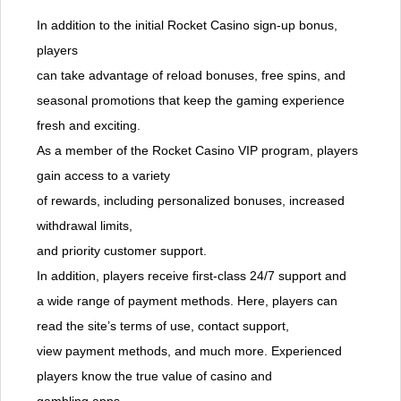
In addition to the initial Rocket Casino sign-up bonus,
players
can take advantage of reload bonuses, free spins, and
seasonal promotions that keep the gaming experience
fresh and exciting.
As a member of the Rocket Casino VIP program, players
gain access to a variety
of rewards, including personalized bonuses, increased
withdrawal limits,
and priority customer support.
In addition, players receive first-class 24/7 support and
a wide range of payment methods. Here, players can
read the site’s terms of use, contact support,
view payment methods, and much more. Experienced
players know the true value of casino and