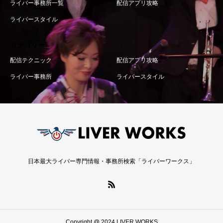
ライバー事務所一覧
配信アプリ攻略
ライバースタイル
カテゴリー
配信テクニック
配信アプリ攻略
ライバー事務所
ライバースタイル
日本最大ライバー専門情報・事務所検索「ライバーワークス」
Copyright @ 2024 LIVER.WORKS