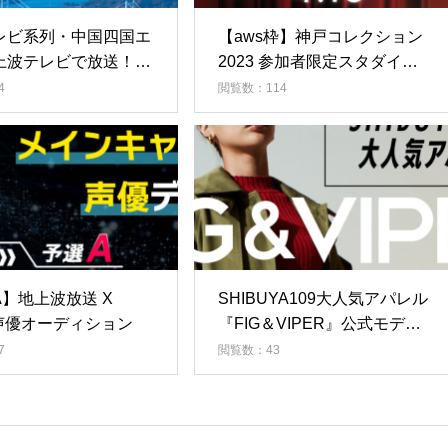
レビ系列・中国四国エ
【aws枠】神戸コレクション
上波テレビで放送！特
2023 参加者限定スタダイベ
リポーターオーディシ
#1
4
閲覧数：114
】地上波放送 X
SHIBUYA109大人気アパレル
e声優オーディション
『FIG＆VIPER』公式モデル
オーディション
7
閲覧数：43