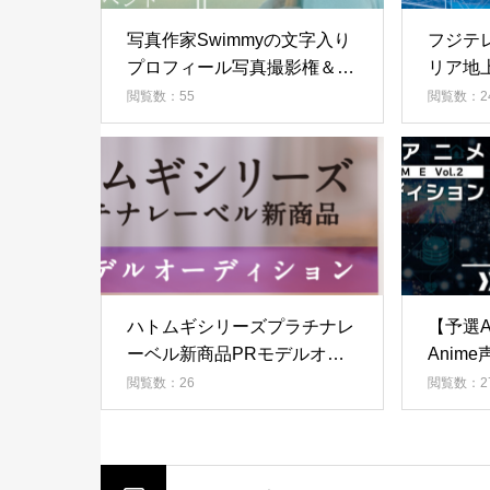
写真作家Swimmyの文字入り
フジテ
プロフィール写真撮影権＆ミ
リア地
ニ写真集プレゼントイベン
別番組
閲覧数：55
閲覧数：2
ト！2
ョン！
ハトムギシリーズプラチナレ
【予選A
ーベル新商品PRモデルオー
Anim
ディション！
閲覧数：26
閲覧数：2