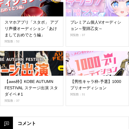
スマホアプリ「スタポ」 アプ
プレミアム個人Vオーディシ
リ声優オーディション「あけ
ョン～聖蹄乙女～
ましておめでとう編」
閲覧数：37
閲覧数：52
【aws枠】KOBE AUTUMN
【男性キャラ枠-予選】1000
FESTIVAL ステージ出演 スタ
プリオーディション
ダイベ＃1
閲覧数：31
閲覧数：37
コメント