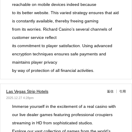
reachable on mobile devices indeed because
to its better website. This varied strategy ensures that aid
is constantly available, thereby freeing gaming
from its worries. Richard Casino’s several channels of
customer service reflect
its commitment to player satisfaction. Using advanced
encryption techniques ensures safe payments and
maintains player privacy
by way of protection of all financial activities.
Las Vegas Strip Hotels
返信
引用
2025.12.27 4:28pm
Immerse yourself in the excitement of a real casino with
our live dealer games featuring professional croupiers
streaming in HD from sophisticated studios.
Explore our vast collection of games from the world’s