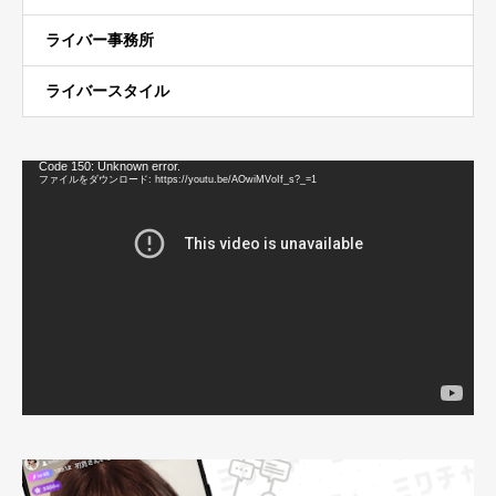
ライバー事務所
ライバースタイル
動
Code 150: Unknown error.
画
ファイルをダウンロード: https://youtu.be/AOwiMVoIf_s?_=1
プ
レ
ー
ヤ
ー