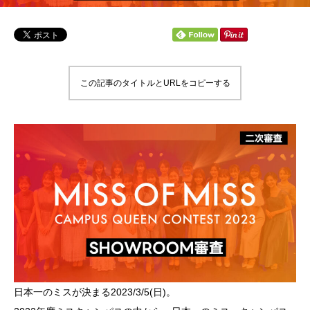
この記事のタイトルとURLをコピーする
日本一のミスが決まる2023/3/5(日)。