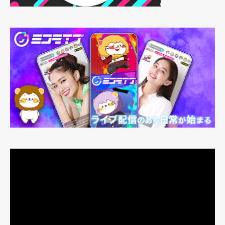
動
画
プ
レ
ー
ヤ
ー