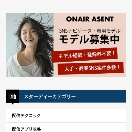
スターディーカテゴリー
配信テクニック
配信アプリ攻略