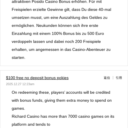
attraktiven Posido Casino Bonus erhöhen. Für mit
Freispielen erzielte Gewinne gilt, dass Du diese 40-mal
umsetzen musst, um eine Auszahlung des Geldes zu
ermöglichen. Neukunden können sich ihre erste
Einzahlung mit einem 100% Bonus bis zu 500 Euro
verdoppeln lassen und dabei noch 200 Freispiele
erhalten, um angemessen in das Casino-Abenteuer zu
starten.
$100 free no deposit bonus pokies
返信
引用
2025.12.27 12:23am
On redeeming these, players’ accounts will be credited
with bonus funds, giving them extra money to spend on
games.
Richard Casino has more than 7000 casino games on its
platform and tends to