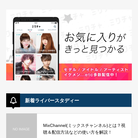
新着ライバースタディー
MixChannel(ミックスチャンネル)とは？視
聴＆配信方法などの使い方を解説！