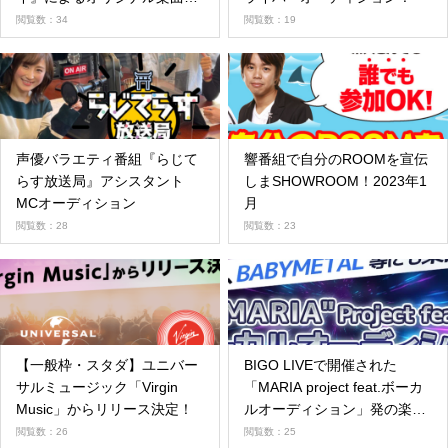
供！
閲覧数：34
閲覧数：19
声優バラエティ番組『らじて
響番組で自分のROOMを宣伝
らす放送局』アシスタント
しまSHOWROOM！2023年1
MCオーディション
月
閲覧数：28
閲覧数：23
【一般枠・スタダ】ユニバー
BIGO LIVEで開催された
サルミュージック「Virgin
「MARIA project feat.ボーカ
Music」からリリース決定！
ルオーディション」発の楽曲
が遂に公開！
閲覧数：26
閲覧数：25