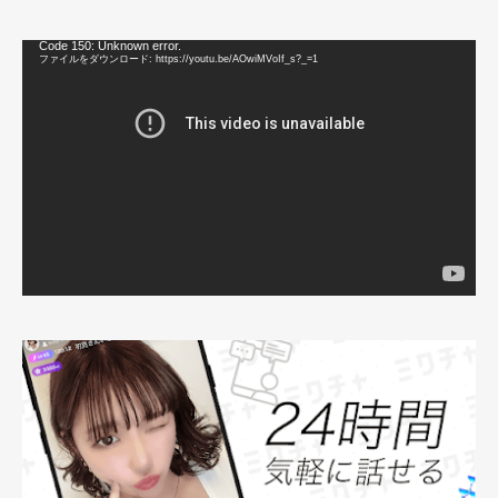
動
Code 150: Unknown error.
画
ファイルをダウンロード: https://youtu.be/AOwiMVoIf_s?_=1
プ
レ
ー
ヤ
ー