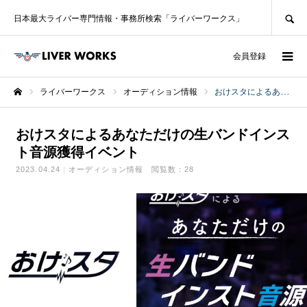
SEARCH
日本最大ライバー専門情報・事務所検索「ライバーワークス」
ログイン
会員登録
ライバーワークス
オーディション情報
おけスタによるあなただけの生バンドインスト音源獲得イベント
ホーム
おけスタによるあなただけの生バンドインス
ト音源獲得イベント
2023.04.24
オーディション情報
閲覧数：28