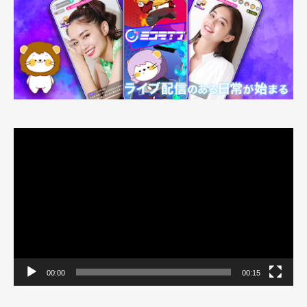
動
画
プ
レ
ー
ヤ
ー
00:00
00:15