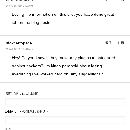
2026.02.09 7:53pm
Loving the information on this site, you have done great
job on the blog posts.
sfokcertopsde
返信
引用
2026.06.27 1:49am
Hey! Do you know if they make any plugins to safeguard
against hackers? I’m kinda paranoid about losing
everything I’ve worked hard on. Any suggestions?
名前（例：山田 太郎）
E-MAIL
- 公開されません -
URL