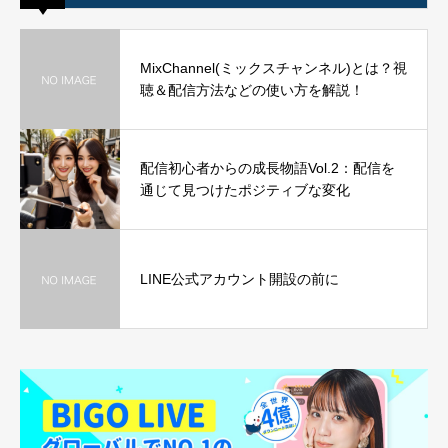
MixChannel(ミックスチャンネル)とは？視
聴＆配信方法などの使い方を解説！
配信初心者からの成長物語Vol.2：配信を
通じて見つけたポジティブな変化
LINE公式アカウント開設の前に