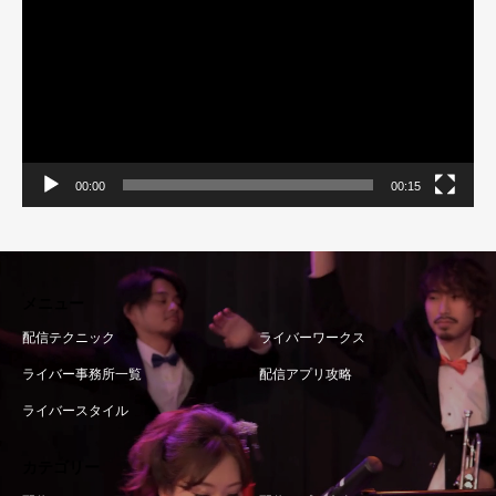
レ
ー
ヤ
ー
00:00
00:15
メニュー
配信テクニック
ライバーワークス
ライバー事務所一覧
配信アプリ攻略
ライバースタイル
カテゴリー