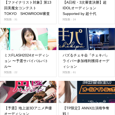
【ファイナリスト対象】第13
【A日程・3次審査決勝】超
回美魔女コンテスト
IDOLオーディション
TOKYO SHOWROOM審査
Supported by 超十代
閲覧数：31
閲覧数：24
ミスFLASH2024オーディシ
バズるチェキ会『チェキパ』
ョン 〜予選サバイバルバト
ライバー参加権利獲得オーデ
ル〜
ィション
閲覧数：22
閲覧数：61
【予選】地上波3Dアニメ声優
【TP限定】ANNX出演権争奪
オーディション
戦！