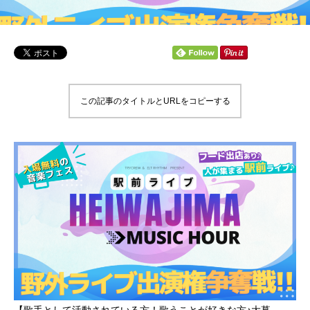
この記事のタイトルとURLをコピーする