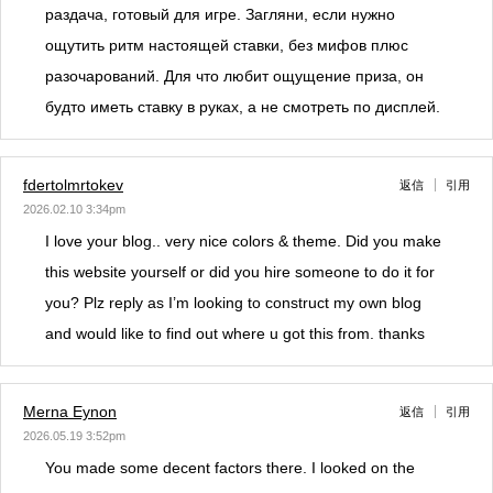
раздача, готовый для игре. Загляни, если нужно
ощутить ритм настоящей ставки, без мифов плюс
разочарований. Для что любит ощущение приза, он
будто иметь ставку в руках, а не смотреть по дисплей.
fdertolmrtokev
返信
引用
2026.02.10 3:34pm
I love your blog.. very nice colors & theme. Did you make
this website yourself or did you hire someone to do it for
you? Plz reply as I’m looking to construct my own blog
and would like to find out where u got this from. thanks
Merna Eynon
返信
引用
2026.05.19 3:52pm
You made some decent factors there. I looked on the