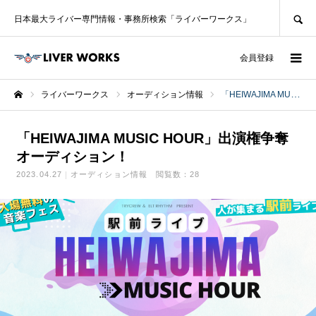
SEARCH
日本最大ライバー専門情報・事務所検索「ライバーワークス」
ログイン
会員登録
ライバーワークス
オーディション情報
「HEIWAJIMA MUSIC HOUR」出演権争奪オーディション！
ホーム
「HEIWAJIMA MUSIC HOUR」出演権争奪
オーディション！
2023.04.27
オーディション情報
閲覧数：28