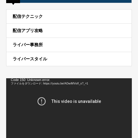
配信テクニック
配信アプリ攻略
ライバー事務所
ライバースタイル
動
Code 150: Unknown error.
画
ファイルをダウンロード: https://youtu.be/AOwiMVoIf_s?_=1
プ
レ
ー
ヤ
ー