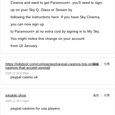
Cinema and want to get Paramount+, you’ll need to sign-
up on your Sky Q, Glass or Stream by
following the instructions here. If you have Sky Cinema,
you can now sign up
to Paramount+ at no extra cost by signing in to My Sky.
You might notice this change on your account
from 16 January.
https://jobdoot.com/companies/paypal-casinos-top-online-
返信
引用
casinos-that-accept-paypal/
2025.12.29 4:29pm
paypal casino uk
jokakiki.shop
返信
引用
2025.12.29 5:11pm
paypal casinos for usa players