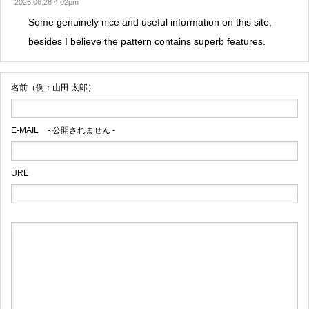
2026.06.28 4:02pm
Some genuinely nice and useful information on this site,
besides I believe the pattern contains superb features.
名前（例：山田 太郎）
E-MAIL
- 公開されません -
URL