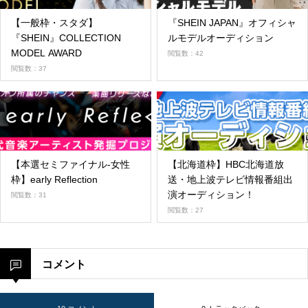
【一般枠・スタダ】
『SHEIN JAPAN』オフィシャ
『SHEIN』COLLECTION
ルモデルオーディション
MODEL AWARD
閲覧数：42
閲覧数：37
【本選セミファイナル-女性
【北海道枠】HBC北海道放
枠】early Reflection
送・地上波テレビ情報番組出
演オーディション！
閲覧数：31
閲覧数：27
コメント