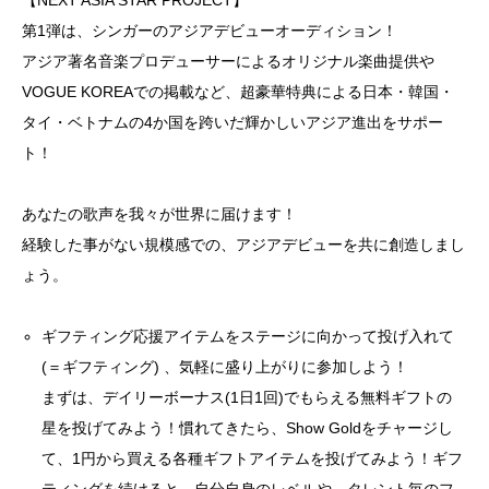
【NEXT ASIA STAR PROJECT】
第1弾は、シンガーのアジアデビューオーディション！
アジア著名音楽プロデューサーによるオリジナル楽曲提供や
VOGUE KOREAでの掲載など、超豪華特典による日本・韓国・
タイ・ベトナムの4か国を跨いだ輝かしいアジア進出をサポー
ト！
あなたの歌声を我々が世界に届けます！
経験した事がない規模感での、アジアデビューを共に創造しまし
ょう。
ギフティング応援アイテムをステージに向かって投げ入れて
(＝ギフティング) 、気軽に盛り上がりに参加しよう！
まずは、デイリーボーナス(1日1回)でもらえる無料ギフトの
星を投げてみよう！慣れてきたら、Show Goldをチャージし
て、1円から買える各種ギフトアイテムを投げてみよう！ギフ