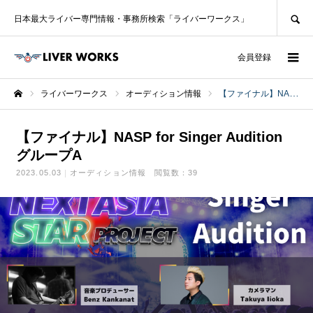
SEARCH
日本最大ライバー専門情報・事務所検索「ライバーワークス」
ログイン
会員登録
ライバーワークス
オーディション情報
【ファイナル】NASP for Singer Audition グループA
ホーム
【ファイナル】NASP for Singer Audition
グループA
2023.05.03
オーディション情報
閲覧数：39