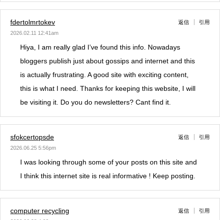
fdertolmrtokev
返信
引用
2026.02.11 12:41am
Hiya, I am really glad I’ve found this info. Nowadays
bloggers publish just about gossips and internet and this
is actually frustrating. A good site with exciting content,
this is what I need. Thanks for keeping this website, I will
be visiting it. Do you do newsletters? Cant find it.
sfokcertopsde
返信
引用
2026.06.25 5:56pm
I was looking through some of your posts on this site and
I think this internet site is real informative ! Keep posting.
computer recycling
返信
引用