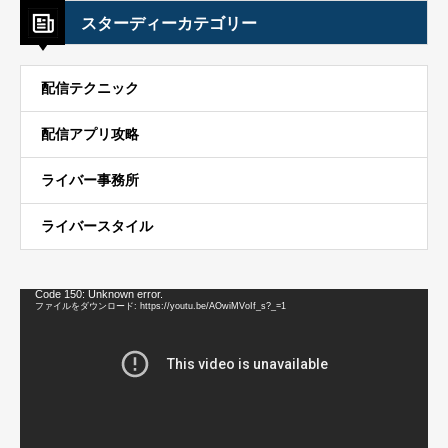
スターディーカテゴリー
配信テクニック
配信アプリ攻略
ライバー事務所
ライバースタイル
動
Code 150: Unknown error.
画
ファイルをダウンロード: https://youtu.be/AOwiMVoIf_s?_=1
プ
レ
ー
ヤ
ー