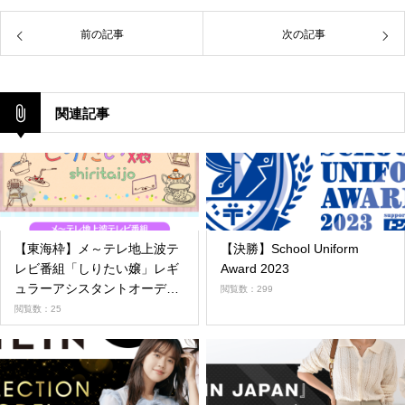
前の記事
次の記事
関連記事
【東海枠】メ～テレ地上波テ
【決勝】School Uniform
レビ番組「しりたい嬢」レギ
Award 2023
ュラーアシスタントオーディ
閲覧数：299
ション
閲覧数：25