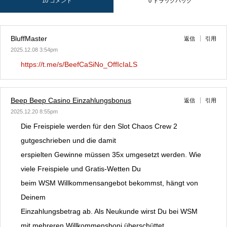
10 コメント
0 トラックバック
BluffMaster
返信
引用
2025.12.08 3:54pm
https://t.me/s/BeefCaSiNo_OffIcIaLS
Beep Beep Casino Einzahlungsbonus
返信
引用
2025.12.20 8:55pm
Die Freispiele werden für den Slot Chaos Crew 2
gutgeschrieben und die damit
erspielten Gewinne müssen 35x umgesetzt werden. Wie
viele Freispiele und Gratis-Wetten Du
beim WSM Willkommensangebot bekommst, hängt von
Deinem
Einzahlungsbetrag ab. Als Neukunde wirst Du bei WSM
mit mehreren Willkommensboni überschüttet.