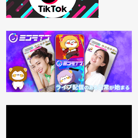
動
画
プ
レ
ー
ヤ
ー