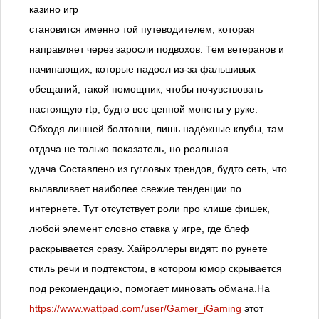
казино игр
становится именно той путеводителем, которая
направляет через заросли подвохов. Тем ветеранов и
начинающих, которые надоел из-за фальшивых
обещаний, такой помощник, чтобы почувствовать
настоящую rtp, будто вес ценной монеты у руке.
Обходя лишней болтовни, лишь надёжные клубы, там
отдача не только показатель, но реальная
удача.Составлено из гугловых трендов, будто сеть, что
вылавливает наиболее свежие тенденции по
интернете. Тут отсутствует роли про клише фишек,
любой элемент словно ставка у игре, где блеф
раскрывается сразу. Хайроллеры видят: по рунете
стиль речи и подтекстом, в котором юмор скрывается
под рекомендацию, помогает миновать обмана.На
https://www.wattpad.com/user/Gamer_iGaming
этот