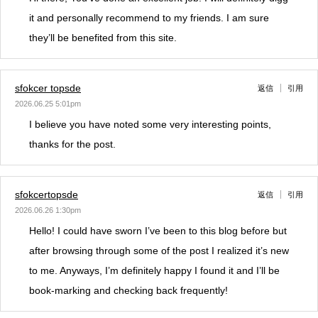
it and personally recommend to my friends. I am sure
they’ll be benefited from this site.
sfokcer topsde
返信
引用
2026.06.25 5:01pm
I believe you have noted some very interesting points,
thanks for the post.
sfokcertopsde
返信
引用
2026.06.26 1:30pm
Hello! I could have sworn I’ve been to this blog before but
after browsing through some of the post I realized it’s new
to me. Anyways, I’m definitely happy I found it and I’ll be
book-marking and checking back frequently!