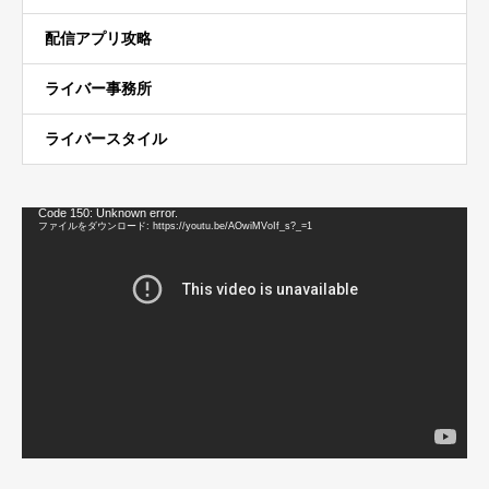
配信アプリ攻略
ライバー事務所
ライバースタイル
動
Code 150: Unknown error.
画
ファイルをダウンロード: https://youtu.be/AOwiMVoIf_s?_=1
プ
レ
ー
ヤ
ー