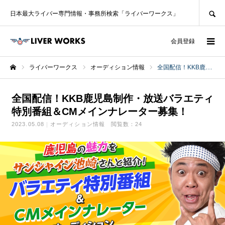
SEARCH
日本最大ライバー専門情報・事務所検索「ライバーワークス」
ログイン
会員登録
ライバーワークス
オーディション情報
全国配信！KKB鹿児島制作・放送バラエティ特別番組＆CMメインナレーター募集！
ホーム
全国配信！KKB鹿児島制作・放送バラエティ
特別番組＆CMメインナレーター募集！
2023.05.08
オーディション情報
閲覧数：24