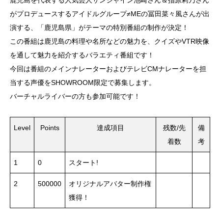
鹿児島を代表する人気芸人サンシャイン池崎さん＆指原莉乃さん
がプロデュースするアイドルグループ≠MEの冨田菜々風さんが出
演する、「鹿児島県」がテーマの特別番組の制作が決定！
この番組は鹿児島の料理や名所などの魅力を、クイズやVTR映像
を通して魅力を紹介するバラエティ番組です！
今回は番組のメインナレーターおよびテレビCMナレーターを担
当する声優をSHOWROOM限定で募集します。
バーチャルライバーの方も参加可能です！
Level
Points
達成項目
残数/先
備
着数
考
1
0
スタート!
2
500000
オリジナルアバター制作権
獲得！