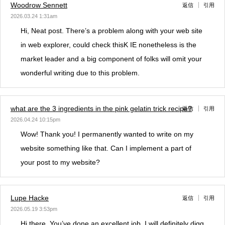
Woodrow Sennett
返信
引用
2026.03.24 1:31am
Hi, Neat post. There’s a problem along with your web site
in web explorer, could check thisK IE nonetheless is the
market leader and a big component of folks will omit your
wonderful writing due to this problem.
what are the 3 ingredients in the pink gelatin trick recipe?
返信
引用
2026.04.24 10:15pm
Wow! Thank you! I permanently wanted to write on my
website something like that. Can I implement a part of
your post to my website?
Lupe Hacke
返信
引用
2026.05.19 3:53pm
Hi there, You’ve done an excellent job. I will definitely digg