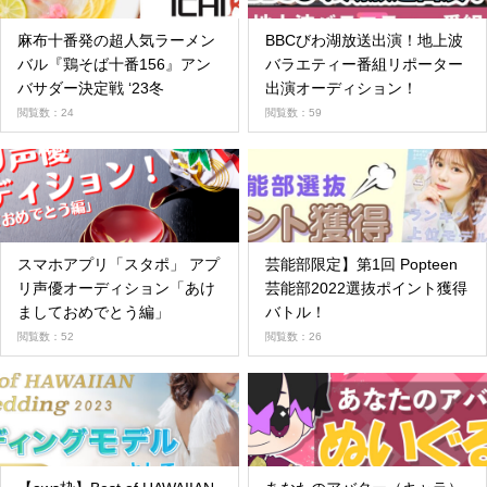
麻布十番発の超人気ラーメン
BBCびわ湖放送出演！地上波
バル『鶏そば十番156』アン
バラエティー番組リポーター
バサダー決定戦 ‘23冬
出演オーディション！
閲覧数：24
閲覧数：59
スマホアプリ「スタポ」 アプ
芸能部限定】第1回 Popteen
リ声優オーディション「あけ
芸能部2022選抜ポイント獲得
ましておめでとう編」
バトル！
閲覧数：52
閲覧数：26