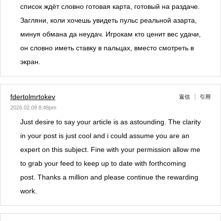
список ждёт словно готовая карта, готовый на раздаче.
Загляни, коли хочешь увидеть пульс реальной азарта,
минуя обмана да неудач. Игрокам кто ценит вес удачи,
он словно иметь ставку в пальцах, вместо смотреть в
экран.
fdertolmrtokev
返信
引用
2026.02.09 8:48pm
Just desire to say your article is as astounding. The clarity
in your post is just cool and i could assume you are an
expert on this subject. Fine with your permission allow me
to grab your feed to keep up to date with forthcoming
post. Thanks a million and please continue the rewarding
work.