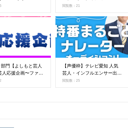
6
閲覧数：21
ク部門【よしもと芸人
【声優枠】テレビ愛知 人気
芸人応援企画〜ファミ
芸人・インフルエンサー出
援Vol.12〜
演！特番ナレーターオーディ
2
閲覧数：25
ション