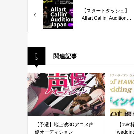
【スタートダッシュ】
Allart Callin’ Audition
Japan
関連記事
【予選】地上波3Dアニメ声
【aws枠】
優オーディション
weddi