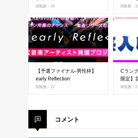
閲覧数：30
閲覧数：2
【予選ファイナル-男性枠】
Cラン
early Reflection
限定】
レス代支
閲覧数：22
閲覧数：2
コメント