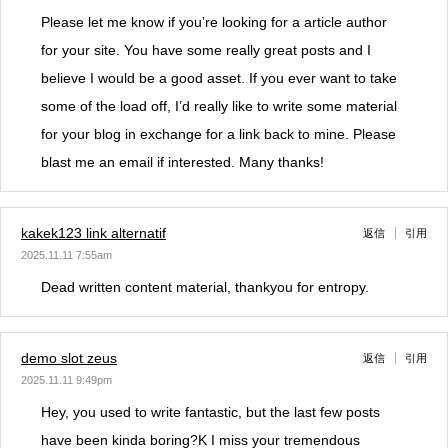
Please let me know if you’re looking for a article author
for your site. You have some really great posts and I
believe I would be a good asset. If you ever want to take
some of the load off, I’d really like to write some material
for your blog in exchange for a link back to mine. Please
blast me an email if interested. Many thanks!
kakek123 link alternatif
返信
引用
2025.11.11 7:55am
Dead written content material, thankyou for entropy.
demo slot zeus
返信
引用
2025.11.11 9:49pm
Hey, you used to write fantastic, but the last few posts
have been kinda boring?K I miss your tremendous