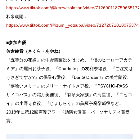
https://www.tiktok.com/@kmzwisolation/video/71269011875966517
和泉朝陽：
https://www.tiktok.com/@izumi_yotsuba/video/7127207181807537
■参加声優
佐倉綾音（さくら・あやね）
『五等分の花嫁』の中野四葉役をはじめ、『僕のヒーローアカデ
ミア』の麗日お茶子役、『Charlotte』の友利奈緒役、『ご注文は
うさぎですか?』の保登心愛役、『BanG Dream!』の美竹蘭役、
『夢喰いメリー』のメリー・ナイトメア役、『PSYCHO-PASS
サイコパス』の霜月美佳役、『有頂天家族』の海星役、『ニセコ
イ』の小野寺春役、『じょしらく』の蕪羅亭魔梨威役など。
2018年に第12回声優アワード助演女優賞・パーソナリティ賞受
賞。