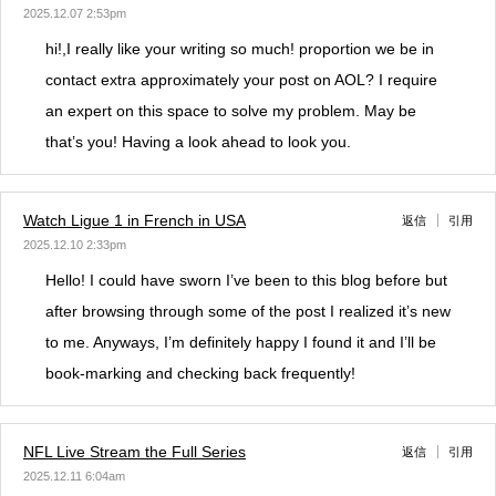
2025.12.07 2:53pm
hi!,I really like your writing so much! proportion we be in
contact extra approximately your post on AOL? I require
an expert on this space to solve my problem. May be
that’s you! Having a look ahead to look you.
Watch Ligue 1 in French in USA
返信
引用
2025.12.10 2:33pm
Hello! I could have sworn I’ve been to this blog before but
after browsing through some of the post I realized it’s new
to me. Anyways, I’m definitely happy I found it and I’ll be
book-marking and checking back frequently!
NFL Live Stream the Full Series
返信
引用
2025.12.11 6:04am