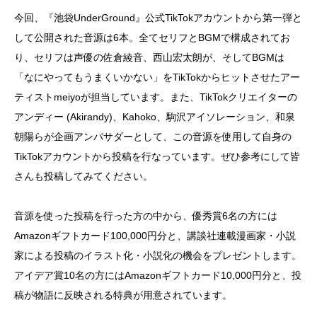
今回、『池袋UnderGround』公式TikTokアカウントから第一弾と
して公開された音源は6本。全てセリフとBGMで構成されてお
り、セリフは声優の佐倉綾音、西山宏太朗が、そしてBGMは
「なにやってもうまくいかない」をTikTokからヒットさせたアー
ティストmeiyoが担当しています。また、TikTokクリエイターの
アンディー (Akirandy)、Kahoko、駒沢アイソレーション、和泉
朝陽らが企画アンバサダーとして、この音源を使用して自身の
TikTokアカウントから投稿を行なっています。ぜひ参考にして皆
さんも投稿してみてください。
音源を使った投稿を行った方の中から、優秀賞6名の方には
Amazonギフトカード100,000円分と、講談社連載漫画家・小説
家による投稿のイラスト化・小説化の機会をプレゼントします。
アイデア賞10名の方にはAmazonギフトカード10,000円分と、投
稿が物語に反映される特典が用意されています。