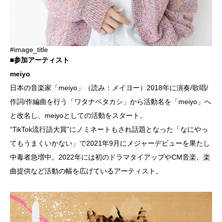
#image_title
■参加アーティスト
meiyo
日本の音楽家「meiyo」（読み：メイヨー）2018年に演奏/歌唱/
作詞/作編曲を行う「ワタナベタカシ」から活動名を「meiyo」へ
と改名し、meiyoとしての活動をスタート。
“TikTok流行語大賞”にノミネートもされ話題となった「なにやっ
てもうまくいかない」で2021年9月にメジャーデビューを果たし
中毒者急増中。2022年には初のドラマタイアップやCM音楽、楽
曲提供など活動の幅を広げているアーティスト。