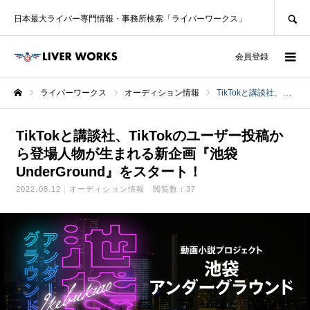
SEARCH
日本最大ライバー専門情報・事務所検索「ライバーワークス」
ログイン
会員登録
ライバーワークス
オーディション情報
TikTokと講談社、TikTokのユーザー投稿から登場人物が生まれる新企画『池袋UnderGround』をスタート！
ホーム
TikTokと講談社、TikTokのユーザー投稿か
ら登場人物が生まれる新企画『池袋
UnderGround』をスタート！
2022.08.12
オーディション情報
閲覧数：37