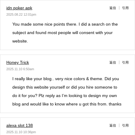
idn poker apk
返信
引用
2025.08.22 12:01pm
You made some nice points there. I did a search on the
subject and found most people will consent with your
website.
Honey Trick
返信
引用
2025.11.10 6:50am
I really like your blog.. very nice colors & theme. Did you
design this website yourself or did you hire someone to
do it for you? Plz reply as I’m looking to design my own
blog and would like to know where u got this from. thanks
alexa slot 138
返信
引用
2025.11.10 10:36pm