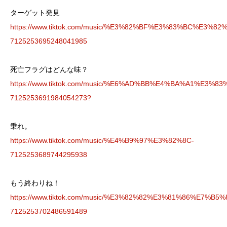
ターゲット発見
https://www.tiktok.com/music/%E3%82%BF%E3%83%BC%E3
7125253695248041985
死亡フラグはどんな味？
https://www.tiktok.com/music/%E6%AD%BB%E4%BA%A1%
7125253691984054273?
乗れ。
https://www.tiktok.com/music/%E4%B9%97%E3%82%8C-
7125253689744295938
もう終わりね！
https://www.tiktok.com/music/%E3%82%82%E3%81%86%E7
7125253702486591489