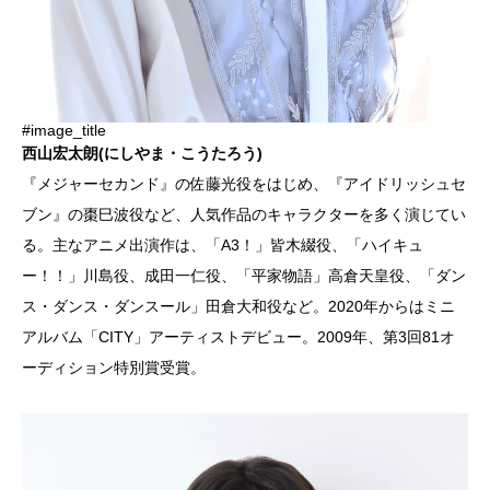
#image_title
西山宏太朗(にしやま・こうたろう)
『メジャーセカンド』の佐藤光役をはじめ、『アイドリッシュセ
ブン』の棗巳波役など、人気作品のキャラクターを多く演じてい
る。主なアニメ出演作は、「A3！」皆木綴役、「ハイキュ
ー！！」川島役、成田一仁役、「平家物語」高倉天皇役、「ダン
ス・ダンス・ダンスール」田倉大和役など。2020年からはミニ
アルバム「CITY」アーティストデビュー。2009年、第3回81オ
ーディション特別賞受賞。