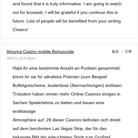
and found that it is truly informative. I am going to watch
out for brussels. I will be grateful if you continue this in
future. Lots of people will be benefited from your writing.
Cheers!
Amunra Casino mobile Bonuscode
返信
引用
2025.12.20 6:25pm
Habt ihr eine bestimmte Anzahl an Punkten gesammelt,
könnt ihr sie für attraktive Prämien (zum Beispiel
Buffetgutscheine, kostenlose Übernachtungen) einlösen.
Trotzdem haben immer mehr Online-Casinos einiges in
Sachen Spielerlebnis zu bieten und bauen eine
erstklassige
Atmosphäre auf. 28 dieser Casinos befinden sich direkt
auf dem berühmten Las Vegas Strip, der für das
bekannte Bild der erleuchteten Stadt zum Großteil