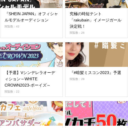
『SHEIN JAPAN』オフィシャ
究極の時短テント
ルモデルオーディション
「rakubain」イメージガール
決定戦！
閲覧数：42
閲覧数：26
【予選】Vシンデレラオーデ
『#暗髪ミスコン2023』予選
ィション～WHITE
閲覧数：28
CROWN2023-ボーイズ～
閲覧数：22