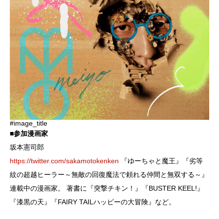
#image_title
■参加漫画家
坂本憲司郎
https://twitter.com/sakamotokenken
『ゆーちゃと魔王』『劣等
紋の超越ヒーラー～無敵の回復魔法で頼れる仲間と無双する～』
連載中の漫画家。 著書に『突撃チキン！』『BUSTER KEEL!』
『漆黒の天』『FAIRY TAILハッピーの大冒険』など。