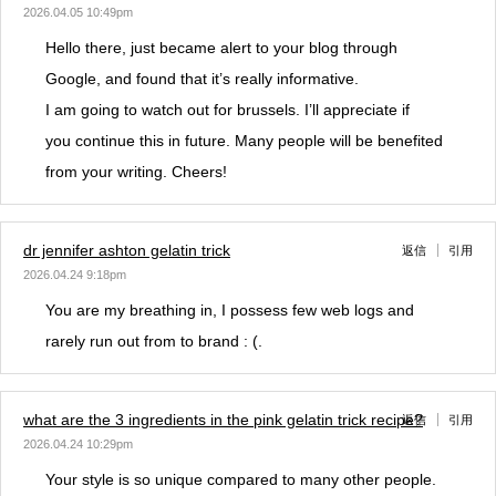
2026.04.05 10:49pm
Hello there, just became alert to your blog through
Google, and found that it’s really informative.
I am going to watch out for brussels. I’ll appreciate if
you continue this in future. Many people will be benefited
from your writing. Cheers!
dr jennifer ashton gelatin trick
返信
引用
2026.04.24 9:18pm
You are my breathing in, I possess few web logs and
rarely run out from to brand : (.
what are the 3 ingredients in the pink gelatin trick recipe?
返信
引用
2026.04.24 10:29pm
Your style is so unique compared to many other people.