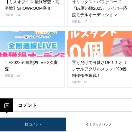
【ミスオブミス 最終審査・前
オリックス・バファローズ
半戦】SHOWROOM審査
『Bs夏の陣2023』ライバー応
援モデルオーディション
閲覧数：34
閲覧数：45
TIF2023全国選抜LIVE 2次審
置くだけで可愛さUP！！オリ
査
ジナルアクリルスタンド50個
制作権争奪戦！
閲覧数：19
閲覧数：19
コメント
12 コメント
0 トラックバック