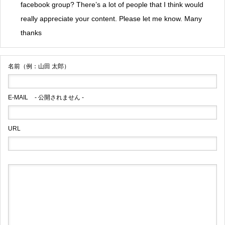
facebook group? There’s a lot of people that I think would
really appreciate your content. Please let me know. Many
thanks
名前（例：山田 太郎）
E-MAIL
- 公開されません -
URL