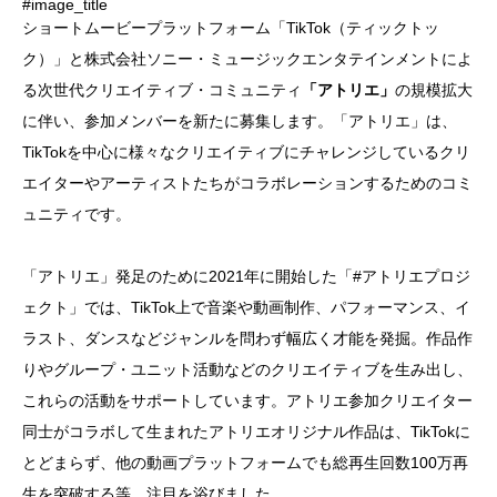
#image_title
ショートムービープラットフォーム「TikTok（ティックトッ
ク）」と株式会社ソニー・ミュージックエンタテインメントによ
る次世代クリエイティブ・コミュニティ
「アトリエ」
の規模拡大
に伴い、参加メンバーを新たに募集します。「アトリエ」は、
TikTokを中心に様々なクリエイティブにチャレンジしているクリ
エイターやアーティストたちがコラボレーションするためのコミ
ュニティです。
「アトリエ」発足のために2021年に開始した「#アトリエプロジ
ェクト」では、TikTok上で音楽や動画制作、パフォーマンス、イ
ラスト、ダンスなどジャンルを問わず幅広く才能を発掘。作品作
りやグループ・ユニット活動などのクリエイティブを生み出し、
これらの活動をサポートしています。アトリエ参加クリエイター
同士がコラボして生まれたアトリエオリジナル作品は、TikTokに
とどまらず、他の動画プラットフォームでも総再生回数100万再
生を突破する等、注目を浴びました。