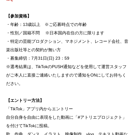
【参加資格】
・年齢：13歳以上 ※ご応募時点での年齢
・性別／国籍不問 ※日本国内在住の方に限ります
・特定の芸能プロダクション、マネジメント、レコード会社、音
楽出版社等との契約が無い方
・募集締切：7月31日(日) 23：59
※選考結果は、TikTokのPUSH通知などを使用して運営スタッフ
がご本人に直接ご連絡いたしますので通知をONにしてお待ちく
ださい。
【エントリー方法】
「TikTok」アプリ内からエントリー
自分自身を⾃由に表現をした動画に「#アトリエプロジェクト」
を付けてTikTokに投稿。
歌、作曲、ダンス、イラスト、映像制作、vlog、テキスト動画な