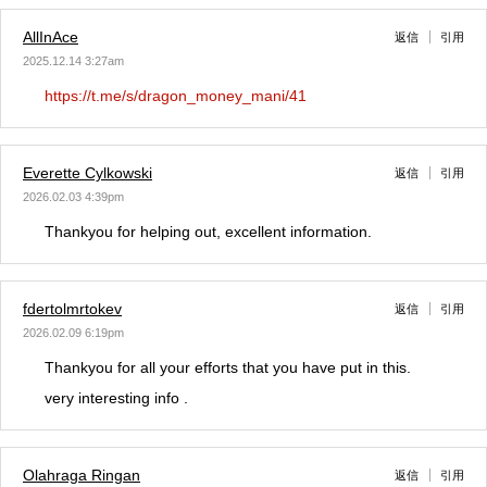
AllInAce
返信
引用
2025.12.14 3:27am
https://t.me/s/dragon_money_mani/41
Everette Cylkowski
返信
引用
2026.02.03 4:39pm
Thankyou for helping out, excellent information.
fdertolmrtokev
返信
引用
2026.02.09 6:19pm
Thankyou for all your efforts that you have put in this.
very interesting info .
Olahraga Ringan
返信
引用