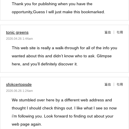
Thank you for publishing when you have the
opportunity,Guess I will just make this bookmarked.
tonic greens
返信
引用
2026.04.26 1:44am
This web site is really a walk-through for all of the info you
wanted about this and didn’t know who to ask. Glimpse
here, and you’ll definitely discover it.
sfokcertopsde
返信
引用
2026.06.26 1:24am
We stumbled over here by a different web address and
thought I should check things out. I like what I see so now
i’m following you. Look forward to finding out about your
web page again.