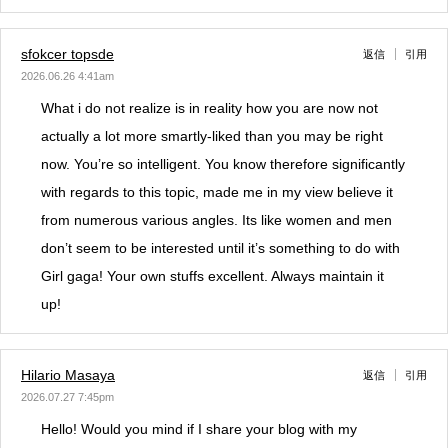
sfokcer topsde
返信
引用
2026.06.26 4:41am
What i do not realize is in reality how you are now not
actually a lot more smartly-liked than you may be right
now. You’re so intelligent. You know therefore significantly
with regards to this topic, made me in my view believe it
from numerous various angles. Its like women and men
don’t seem to be interested until it’s something to do with
Girl gaga! Your own stuffs excellent. Always maintain it
up!
Hilario Masaya
返信
引用
2026.07.27 7:45pm
Hello! Would you mind if I share your blog with my