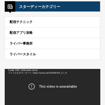
スターディーカテゴリー
配信テクニック
配信アプリ攻略
ライバー事務所
ライバースタイル
動
Code 150: Unknown error.
画
ファイルをダウンロード: https://youtu.be/AOwiMVoIf_s?_=1
プ
レ
ー
ヤ
ー