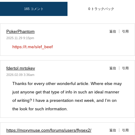
165 コメント
0 トラックバック
PokerPhantom
返信
引用
2025.11.29 9:15pm
https://t.me/s/ef_beef
fdertol mrtokev
返信
引用
2026.02.09 3:36am
Thanks for every other wonderful article. Where else may
just anyone get that type of info in such an ideal manner
of writing? I have a presentation next week, and I’m on
the look for such information.
https://moxymuse.com/forums/users/flysex2/
返信
引用