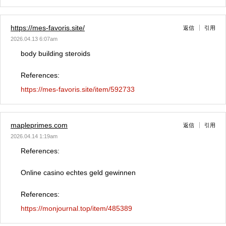
https://mes-favoris.site/
返信
引用
2026.04.13 6:07am
body building steroids
References:
https://mes-favoris.site/item/592733
mapleprimes.com
返信
引用
2026.04.14 1:19am
References:
Online casino echtes geld gewinnen
References:
https://monjournal.top/item/485389