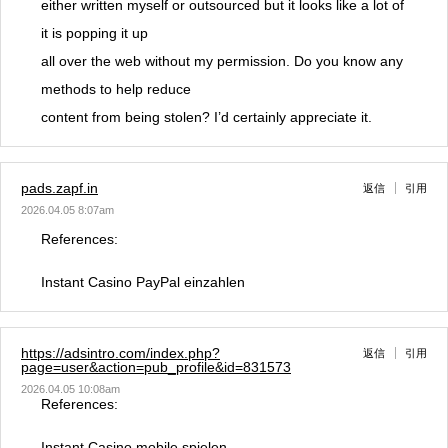
either written myself or outsourced but it looks like a lot of
it is popping it up
all over the web without my permission. Do you know any
methods to help reduce
content from being stolen? I’d certainly appreciate it.
pads.zapf.in
返信
引用
2026.04.05 8:07am
References:
Instant Casino PayPal einzahlen
https://adsintro.com/index.php?
返信
引用
page=user&action=pub_profile&id=831573
2026.04.05 10:08am
References:
Instant Casino mobile spielen