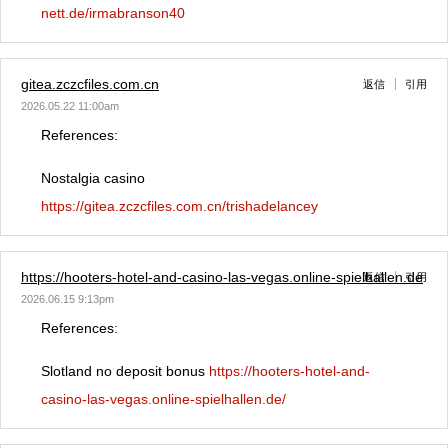
nett.de/irmabranson40
gitea.zczcfiles.com.cn
返信
引用
2026.05.22 11:00am
References:
Nostalgia casino
https://gitea.zczcfiles.com.cn/trishadelancey
https://hooters-hotel-and-casino-las-vegas.online-spielhallen.de
返信
引用
2026.06.15 9:13pm
References:
Slotland no deposit bonus
https://hooters-hotel-and-
casino-las-vegas.online-spielhallen.de/