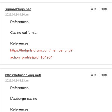
squareblogs.net
返信
引用
2026.04.14 4:16pm
References:
Casino california
References:
https://hotgirlsforum.com/member.php?
action=profile&uid=164204
https://etuitionking.net/
返信
引用
2026.04.14 5:13pm
References:
L’auberge casino
References: