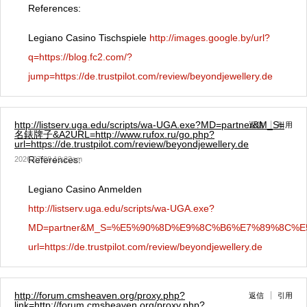
References:
Legiano Casino Tischspiele
http://images.google.by/url?
q=https://blog.fc2.com/?
jump=https://de.trustpilot.com/review/beyondjewellery.de
http://listserv.uga.edu/scripts/wa-UGA.exe?MD=partner&M_S=
返信
引用
名錶牌子&A2URL=http://www.rufox.ru/go.php?
url=https://de.trustpilot.com/review/beyondjewellery.de
References:
2026.07.08 10:23am
Legiano Casino Anmelden
http://listserv.uga.edu/scripts/wa-UGA.exe?
MD=partner&M_S=%E5%90%8D%E9%8C%B6%E7%89%8C%E5%AD
url=https://de.trustpilot.com/review/beyondjewellery.de
http://forum.cmsheaven.org/proxy.php?
返信
引用
link=http://forum.cmsheaven.org/proxy.php?