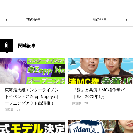
前の記事
次の記事
関連記事
東海最大級エンターテイメン
『響』と共演！MC権争奪バ
トイベント＠Zepp Nagoyaオ
トル！2023年1月
ープニングアクト出演権！
閲覧数：28
閲覧数：34