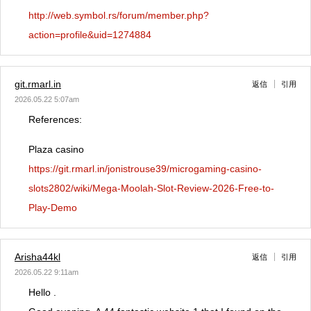
http://web.symbol.rs/forum/member.php?
action=profile&uid=1274884
git.rmarl.in
返信
引用
2026.05.22 5:07am
References:
Plaza casino
https://git.rmarl.in/jonistrouse39/microgaming-casino-
slots2802/wiki/Mega-Moolah-Slot-Review-2026-Free-to-
Play-Demo
Arisha44kl
返信
引用
2026.05.22 9:11am
Hello .