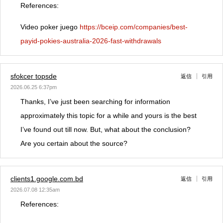
References:
Video poker juego
https://bceip.com/companies/best-
payid-pokies-australia-2026-fast-withdrawals
sfokcer topsde
返信
引用
2026.06.25 6:37pm
Thanks, I’ve just been searching for information
approximately this topic for a while and yours is the best
I’ve found out till now. But, what about the conclusion?
Are you certain about the source?
clients1.google.com.bd
返信
引用
2026.07.08 12:35am
References: