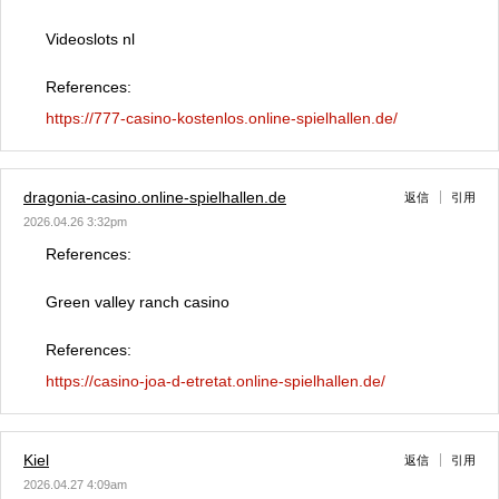
Videoslots nl
References:
https://777-casino-kostenlos.online-spielhallen.de/
dragonia-casino.online-spielhallen.de
返信
引用
2026.04.26 3:32pm
References:
Green valley ranch casino
References:
https://casino-joa-d-etretat.online-spielhallen.de/
Kiel
返信
引用
2026.04.27 4:09am