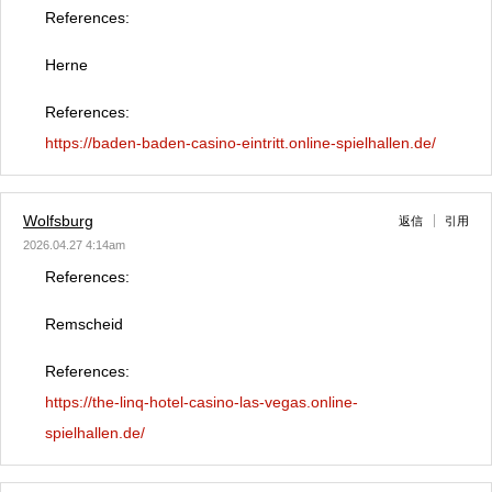
References:
Herne
References:
https://baden-baden-casino-eintritt.online-spielhallen.de/
Wolfsburg
返信
引用
2026.04.27 4:14am
References:
Remscheid
References:
https://the-linq-hotel-casino-las-vegas.online-
spielhallen.de/