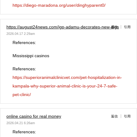
https://diego-maradona.org/user/dinghyparent0/
https://august24news.com/igp-adamu-decorates-new-digs
返信
引用
2026.04.17 2:29am
References:
Mississippi casinos
References:
https://superioranimalclinicvet.com/pet-hospitalization-in-
kampala-why-superior-animal-clinic-is-your-24-7-safe-
pet-clinic/
online casino for real money
返信
引用
2026.04.21 6:26am
References: