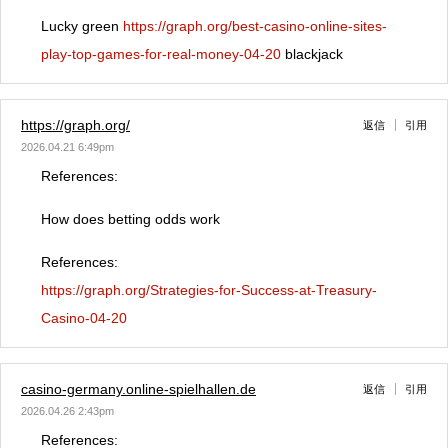
Lucky green
https://graph.org/best-casino-online-sites-
play-top-games-for-real-money-04-20
blackjack
https://graph.org/
返信
引用
2026.04.21 6:49pm
References:
How does betting odds work
References:
https://graph.org/Strategies-for-Success-at-Treasury-
Casino-04-20
casino-germany.online-spielhallen.de
返信
引用
2026.04.26 2:43pm
References: