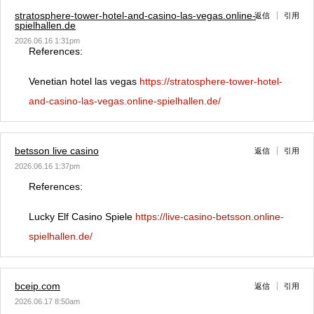
stratosphere-tower-hotel-and-casino-las-vegas.online-
返信
引用
spielhallen.de
2026.06.16 1:31pm
References:
Venetian hotel las vegas
https://stratosphere-tower-hotel-
and-casino-las-vegas.online-spielhallen.de/
betsson live casino
返信
引用
2026.06.16 1:37pm
References:
Lucky Elf Casino Spiele
https://live-casino-betsson.online-
spielhallen.de/
bceip.com
返信
引用
2026.06.17 8:50am