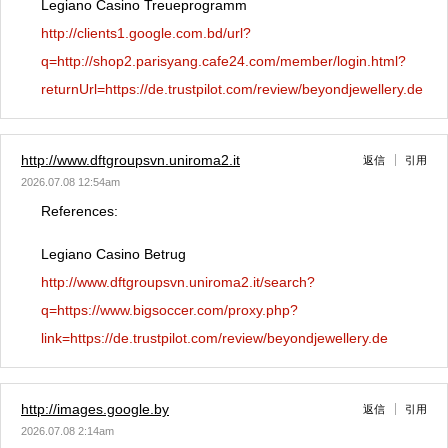
Legiano Casino Treueprogramm
http://clients1.google.com.bd/url?
q=http://shop2.parisyang.cafe24.com/member/login.html?
returnUrl=https://de.trustpilot.com/review/beyondjewellery.de
http://www.dftgroupsvn.uniroma2.it
返信
引用
2026.07.08 12:54am
References:
Legiano Casino Betrug
http://www.dftgroupsvn.uniroma2.it/search?
q=https://www.bigsoccer.com/proxy.php?
link=https://de.trustpilot.com/review/beyondjewellery.de
http://images.google.by
返信
引用
2026.07.08 2:14am