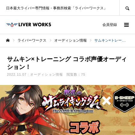
SEARCH
日本最大ライバー専門情報・事務所検索「ライバーワークス」
ログイン
会員登録
ライバーワークス
オーディション情報
サムキン×トレーニング コラボ声優オーディション！
ホーム
サムキン×トレーニング コラボ声優オーディ
ション！
2022.11.07
オーディション情報
閲覧数：75