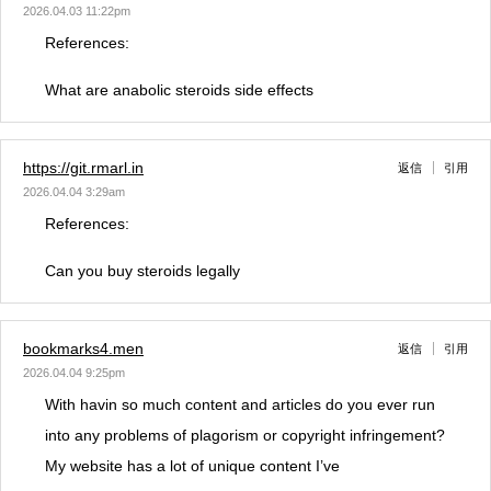
2026.04.03 11:22pm
References:
What are anabolic steroids side effects
https://git.rmarl.in
返信
引用
2026.04.04 3:29am
References:
Can you buy steroids legally
bookmarks4.men
返信
引用
2026.04.04 9:25pm
With havin so much content and articles do you ever run
into any problems of plagorism or copyright infringement?
My website has a lot of unique content I’ve