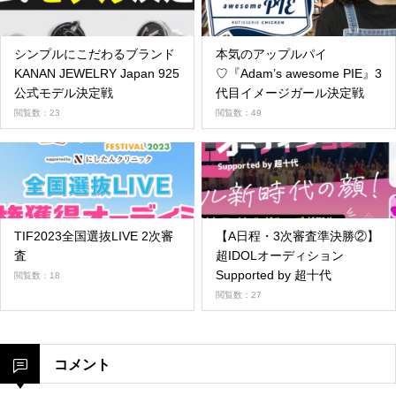
シンプルにこだわるブランド
本気のアップルパイ
KANAN JEWELRY Japan 925
♡『Adam’s awesome PIE』3
公式モデル決定戦
代目イメージガール決定戦
閲覧数：23
閲覧数：49
TIF2023全国選抜LIVE 2次審
【A日程・3次審査準決勝②】
査
超IDOLオーディション
Supported by 超十代
閲覧数：18
閲覧数：27
コメント