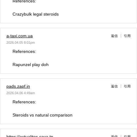
References:
Crazybulk legal steroids
a-taxi.com.ua
返信
引用
2026.04.05 8:01pm
References:
Rapunzel play doh
pads.zapf.in
返信
引用
2026.04.06 4:49am
References:
Steroids vs natural comparison
https://actualites.cava.tn
返信
引用