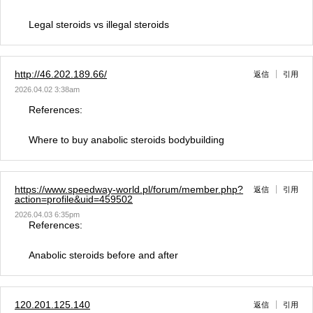
Legal steroids vs illegal steroids
http://46.202.189.66/
返信
引用
2026.04.02 3:38am
References:
Where to buy anabolic steroids bodybuilding
https://www.speedway-world.pl/forum/member.php?
返信
引用
action=profile&uid=459502
2026.04.03 6:35pm
References:
Anabolic steroids before and after
120.201.125.140
返信
引用