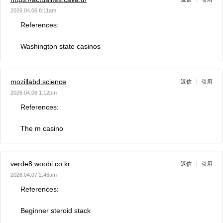
2026.04.06 8:11am
References:
Washington state casinos
mozillabd.science
返信
引用
2026.04.06 1:12pm
References:
The m casino
verde8.woobi.co.kr
返信
引用
2026.04.07 2:46am
References:
Beginner steroid stack