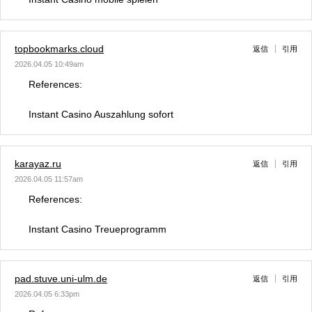
topbookmarks.cloud
返信
引用
2026.04.05 10:49am
References:
Instant Casino Auszahlung sofort
karayaz.ru
返信
引用
2026.04.05 11:57am
References:
Instant Casino Treueprogramm
pad.stuve.uni-ulm.de
返信
引用
2026.04.05 6:33pm