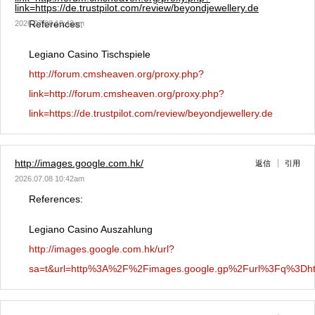
link=https://de.trustpilot.com/review/beyondjewellery.de
References:
2026.07.08 10:42am
Legiano Casino Tischspiele
http://forum.cmsheaven.org/proxy.php?
link=http://forum.cmsheaven.org/proxy.php?
link=https://de.trustpilot.com/review/beyondjewellery.de
http://images.google.com.hk/
返信
引用
2026.07.08 10:42am
References:
Legiano Casino Auszahlung
http://images.google.com.hk/url?
sa=t&url=http%3A%2F%2Fimages.google.gp%2Furl%3Fq%3Dhtt