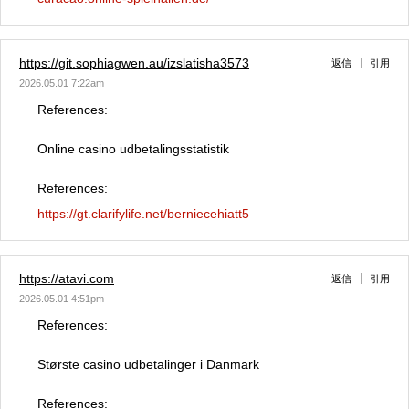
https://git.sophiagwen.au/izslatisha3573
返信
引用
2026.05.01 7:22am
References:
Online casino udbetalingsstatistik
References:
https://gt.clarifylife.net/berniecehiatt5
https://atavi.com
返信
引用
2026.05.01 4:51pm
References:
Største casino udbetalinger i Danmark
References: