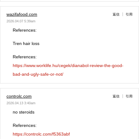
wazifafood.com
返信
引用
2026.04.07 5:39am
References:
Tren hair loss
References:
https://www.worklife.hu/cegek/dianabol-review-the-good-
bad-and-ugly-safe-or-not/
controlc.com
返信
引用
2026.04.13 3:40am
no steroids
References:
https://controlc.com/f5363abf