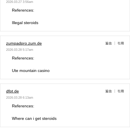
2026.03.27 3:56am
References:
Illegal steroids
zumpadpro.zum.de
返信
引用
2026.03.28 5:17am
References:
Ute mountain casino
dfpt.de
返信
引用
2026.03.28 6:13am
References:
Where can i get steroids