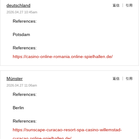
deutschland
返信
引用
2026.04.27 10:45am
References:
Potsdam
References:
https://casino-online-romania.online-spielhallen.de/
Münster
返信
引用
2026.04.27 11:06am
References:
Berlin
References:
https://sunscape-curacao-resort-spa-casino-willemstad-
curacao.online-spielhallen.de/