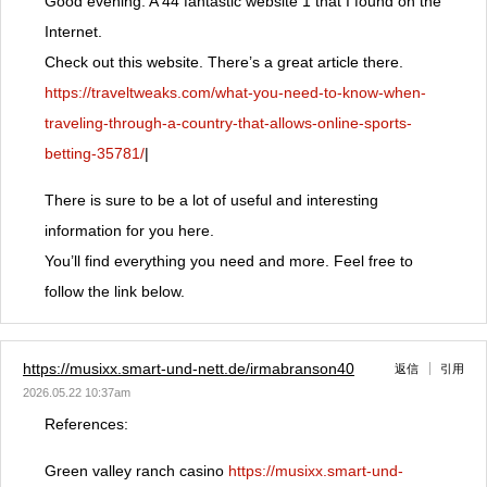
Good evening. A 44 fantastic website 1 that I found on the
Internet.
Check out this website. There’s a great article there.
https://traveltweaks.com/what-you-need-to-know-when-
traveling-through-a-country-that-allows-online-sports-
betting-35781/
|
There is sure to be a lot of useful and interesting
information for you here.
You’ll find everything you need and more. Feel free to
follow the link below.
https://musixx.smart-und-nett.de/irmabranson40
返信
引用
2026.05.22 10:37am
References:
Green valley ranch casino
https://musixx.smart-und-