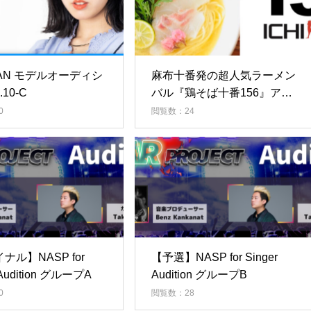
APAN モデルオーディシ
麻布十番発の超人気ラーメン
.10-C
バル『鶏そば十番156』アン
バサダー決定戦 ‘23冬
0
閲覧数：24
ナル】NASP for
【予選】NASP for Singer
 Audition グループA
Audition グループB
0
閲覧数：28