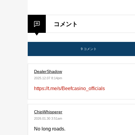
コメント
9 コメント
DealerShadow
2025.12.07 8:14pm
https://t.me/s/Beefcasino_officials
ChipWhisperer
2026.01.30 3:51am
No long roads.