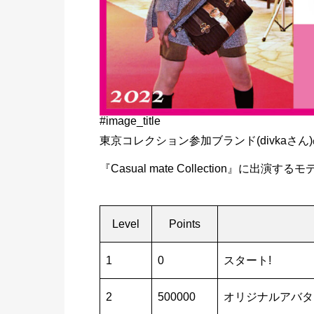
#image_title
東京コレクション参加ブランド(divka
『Casual mate Collection』に出
Level
Points
1
0
スタート!
2
500000
オリジナルアバタ