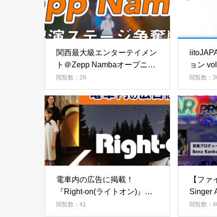
関西最大級エンターテイメン
iitoJ
ト＠Zepp Nambaオープニン
ョン vol
グアクト出演権！
閲覧数：28
閲覧数：3
電車内の広告に掲載！
【ファイ
『Right-on(ライトオン)』広
Singer
告モデルオーディション
閲覧数：41
閲覧数：4