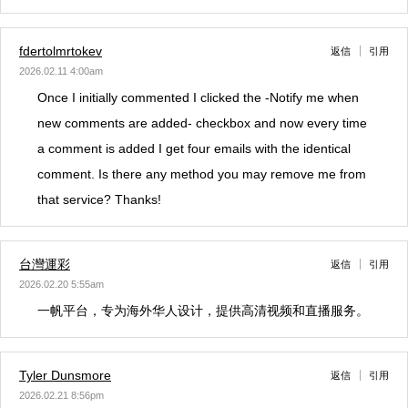
fdertolmrtokev
返信
引用
2026.02.11 4:00am
Once I initially commented I clicked the -Notify me when
new comments are added- checkbox and now every time
a comment is added I get four emails with the identical
comment. Is there any method you may remove me from
that service? Thanks!
台灣運彩
返信
引用
2026.02.20 5:55am
一帆平台，专为海外华人设计，提供高清视频和直播服务。
Tyler Dunsmore
返信
引用
2026.02.21 8:56pm