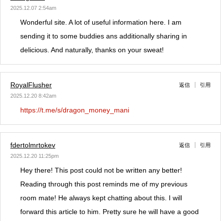
2025.12.07 2:54am
Wonderful site. A lot of useful information here. I am
sending it to some buddies ans additionally sharing in
delicious. And naturally, thanks on your sweat!
RoyalFlusher
返信
引用
2025.12.20 8:42am
https://t.me/s/dragon_money_mani
fdertolmrtokev
返信
引用
2025.12.20 11:25pm
Hey there! This post could not be written any better!
Reading through this post reminds me of my previous
room mate! He always kept chatting about this. I will
forward this article to him. Pretty sure he will have a good