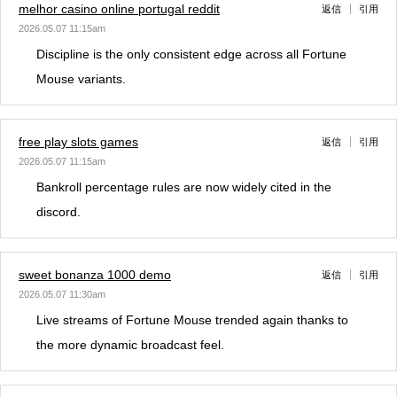
melhor casino online portugal reddit
返信
引用
2026.05.07 11:15am
Discipline is the only consistent edge across all Fortune
Mouse variants.
free play slots games
返信
引用
2026.05.07 11:15am
Bankroll percentage rules are now widely cited in the
discord.
sweet bonanza 1000 demo
返信
引用
2026.05.07 11:30am
Live streams of Fortune Mouse trended again thanks to
the more dynamic broadcast feel.