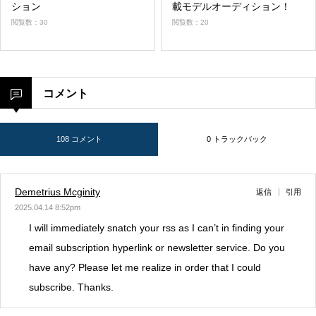
ション
載モデルオーディション！
閲覧数：30
閲覧数：20
コメント
108 コメント
0 トラックバック
Demetrius Mcginity
返信
引用
2025.04.14 8:52pm
I will immediately snatch your rss as I can’t in finding your
email subscription hyperlink or newsletter service. Do you
have any? Please let me realize in order that I could
subscribe. Thanks.