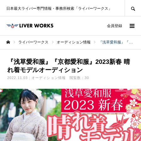
SEARCH
日本最大ライバー専門情報・事務所検索「ライバーワークス」
ログイン
会員登録
ライバーワークス
オーディション情報
『浅草愛和服』『京都愛和服』2023新春 晴れ着モデルオーディション
ホーム
『浅草愛和服』『京都愛和服』2023新春 晴
れ着モデルオーディション
2022.11.03
オーディション情報
閲覧数：30