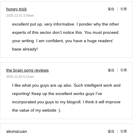
honey trick
返信
引用
2025.12.01 3:39am
excellent put up, very informative. I ponder why the other
experts of this sector don’t notice this. You must proceed
your writing. I am confident, you have a huge readers’
base already!
the brain song reviews
返信
引用
2025.12.02 5:12am
I like what you guys are up also. Such intelligent work and
reporting! Keep up the excellent works guys I’ve
incorporated you guys to my blogroll. I think it will improve
the value of my website :).
akongcuan
返信
引用