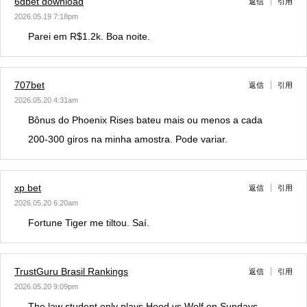
6dbet download
返信
引用
2026.05.19 7:18pm
Parei em R$1.2k. Boa noite.
707bet
返信
引用
2026.05.20 4:31am
Bônus do Phoenix Rises bateu mais ou menos a cada
200-300 giros na minha amostra. Pode variar.
xp bet
返信
引用
2026.05.20 6:20am
Fortune Tiger me tiltou. Saí.
TrustGuru Brasil Rankings
返信
引用
2026.05.20 9:09pm
The law student only plays Hood vs Wolf on Sundays.