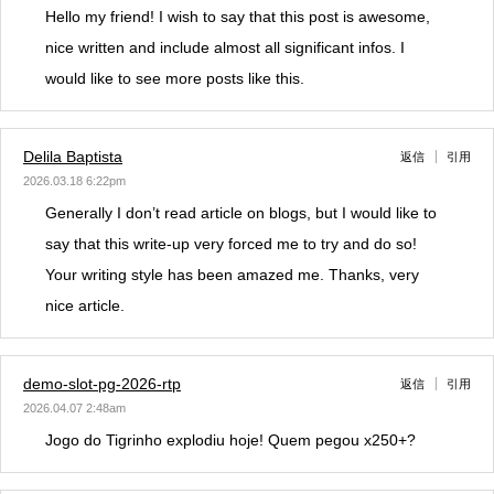
Hello my friend! I wish to say that this post is awesome,
nice written and include almost all significant infos. I
would like to see more posts like this.
Delila Baptista
返信
引用
2026.03.18 6:22pm
Generally I don’t read article on blogs, but I would like to
say that this write-up very forced me to try and do so!
Your writing style has been amazed me. Thanks, very
nice article.
demo-slot-pg-2026-rtp
返信
引用
2026.04.07 2:48am
Jogo do Tigrinho explodiu hoje! Quem pegou x250+?