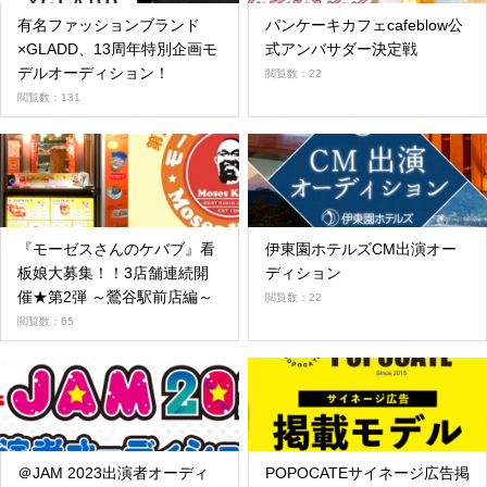
有名ファッションブランド
パンケーキカフェcafeblow公
×GLADD、13周年特別企画モ
式アンバサダー決定戦
デルオーディション！
閲覧数：22
閲覧数：131
『モーゼスさんのケバブ』看
伊東園ホテルズCM出演オー
板娘大募集！！3店舗連続開
ディション
催★第2弾 ～鶯谷駅前店編～
閲覧数：22
閲覧数：65
＠JAM 2023出演者オーディ
POPOCATEサイネージ広告掲