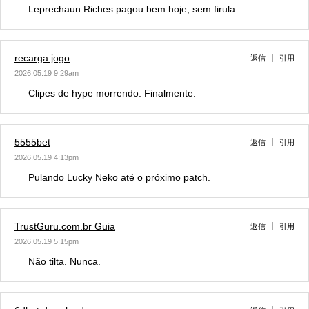
Leprechaun Riches pagou bem hoje, sem firula.
recarga jogo
返信
引用
2026.05.19 9:29am
Clipes de hype morrendo. Finalmente.
5555bet
返信
引用
2026.05.19 4:13pm
Pulando Lucky Neko até o próximo patch.
TrustGuru.com.br Guia
返信
引用
2026.05.19 5:15pm
Não tilta. Nunca.