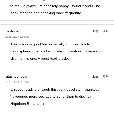
to me. Anyways, I’m definitely happy I found it and I’ll be
book-marking and checking back frequently!
nextogel
返信
引用
2025.11.13 2:16am
This is a very good tips especially to those new to
blogosphere, brief and accurate information… Thanks for
sharing this one. A must read article.
situs judi bola
返信
引用
2025.11.14 8:51am
Enjoyed reading through this, very good stuff, thankyou.
“It requires more courage to suffer than to die.” by
Napoleon Bonaparte.