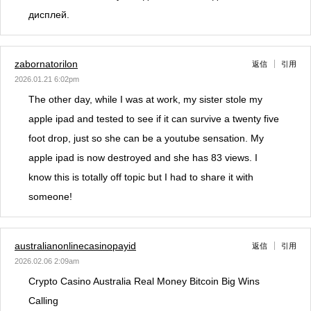
дисплей.
zabornatorilon
返信
引用
2026.01.21 6:02pm
The other day, while I was at work, my sister stole my
apple ipad and tested to see if it can survive a twenty five
foot drop, just so she can be a youtube sensation. My
apple ipad is now destroyed and she has 83 views. I
know this is totally off topic but I had to share it with
someone!
australianonlinecasinopayid
返信
引用
2026.02.06 2:09am
Crypto Casino Australia Real Money Bitcoin Big Wins
Calling