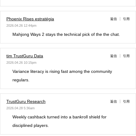
Phoenix Rises estratégia
返信
引用
2026.04.26 12:44pm
Mahjong Ways 2 stays the technical pick of the the chat.
tim TrustGuru Data
返信
引用
2026.04.26 10:15pm
Variance literacy is rising fast among the community
regulars.
TrustGuru Research
返信
引用
2026.04.28 5:36am
Weekly cashback turned into a bankroll shield for
disciplined players.