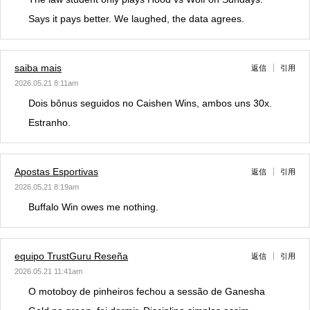
Says it pays better. We laughed, the data agrees.
saiba mais
返信
引用
2026.05.21 8:11am
Dois bônus seguidos no Caishen Wins, ambos uns 30x.
Estranho.
Apostas Esportivas
返信
引用
2026.05.21 8:19am
Buffalo Win owes me nothing.
equipo TrustGuru Reseña
返信
引用
2026.05.21 11:41am
O motoboy de pinheiros fechou a sessão de Ganesha