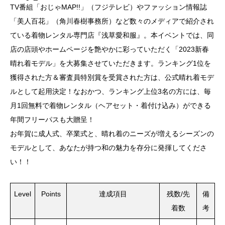
TV番組「おじゃMAP!!」（フジテレビ）やファッション情報誌
「美人百花」（角川春樹事務所）など数々のメディアで紹介され
ている着物レンタル専門店『浅草愛和服』。本イベントでは、同
店の店頭やホームページを艶やかに彩っていただく「2023新春
晴れ着モデル」を大募集させていただきます。ランキング1位を
獲得された方＆審査員特別賞を受賞された方は、公式晴れ着モデ
ルとして起用決定！なおかつ、ランキング上位3名の方には、毎
月1回無料で着物レンタル（ヘアセット・着付け込み）ができる
年間フリーパスも大贈呈！
お年賀に成人式、卒業式と、晴れ着のニーズが増えるシーズンの
モデルとして、あなたが持つ和の魅力を存分に発揮してくださ
い！！
Level
Points
達成項目
残数/先
備
着数
考