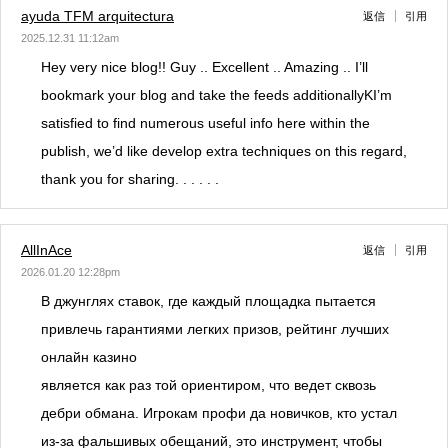
ayuda TFM arquitectura
返信
引用
2025.12.31 11:12am
Hey very nice blog!! Guy .. Excellent .. Amazing .. I’ll
bookmark your blog and take the feeds additionallyKI’m
satisfied to find numerous useful info here within the
publish, we’d like develop extra techniques on this regard,
thank you for sharing. . . . . .
AllInAce
返信
引用
2026.01.20 12:28pm
В джунглях ставок, где каждый площадка пытается
привлечь гарантиями легких призов, рейтинг лучших
онлайн казино
является как раз той ориентиром, что ведет сквозь
дебри обмана. Игрокам профи да новичков, кто устал
из-за фальшивых обещаний, это инструмент, чтобы