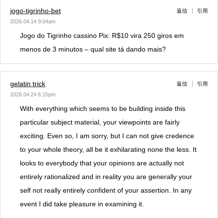
jogo-tigrinho-bet
返信
引用
2026.04.14 9:04am
Jogo do Tigrinho cassino Pix: R$10 vira 250 giros em
menos de 3 minutos – qual site tá dando mais?
gelatin trick
返信
引用
2026.04.24 6:15pm
With everything which seems to be building inside this
particular subject material, your viewpoints are fairly
exciting. Even so, I am sorry, but I can not give credence
to your whole theory, all be it exhilarating none the less. It
looks to everybody that your opinions are actually not
entirely rationalized and in reality you are generally your
self not really entirely confident of your assertion. In any
event I did take pleasure in examining it.