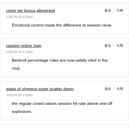
como ver bonus aliexpress
返信
引用
2026.05.06 4:20am
Emotional control made the difference at session close.
cassino online 1win
返信
引用
2026.05.06 4:29am
Bankroll percentage rules are now widely cited in the
chat.
gates of olympus super scatter demo
返信
引用
2026.05.06 4:54am
the regular crowd values session hit-rate above one-off
explosions.