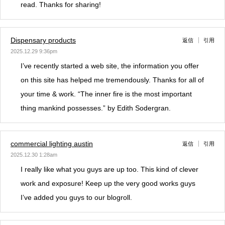
read. Thanks for sharing!
Dispensary products
返信
引用
2025.12.29 9:36pm
I’ve recently started a web site, the information you offer
on this site has helped me tremendously. Thanks for all of
your time & work. “The inner fire is the most important
thing mankind possesses.” by Edith Sodergran.
commercial lighting austin
返信
引用
2025.12.30 1:28am
I really like what you guys are up too. This kind of clever
work and exposure! Keep up the very good works guys
I’ve added you guys to our blogroll.