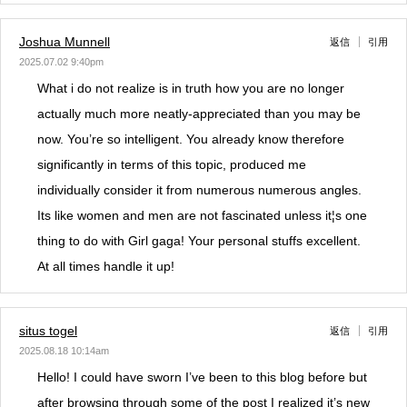
Joshua Munnell
返信
引用
2025.07.02 9:40pm
What i do not realize is in truth how you are no longer
actually much more neatly-appreciated than you may be
now. You’re so intelligent. You already know therefore
significantly in terms of this topic, produced me
individually consider it from numerous numerous angles.
Its like women and men are not fascinated unless it¦s one
thing to do with Girl gaga! Your personal stuffs excellent.
At all times handle it up!
situs togel
返信
引用
2025.08.18 10:14am
Hello! I could have sworn I’ve been to this blog before but
after browsing through some of the post I realized it’s new