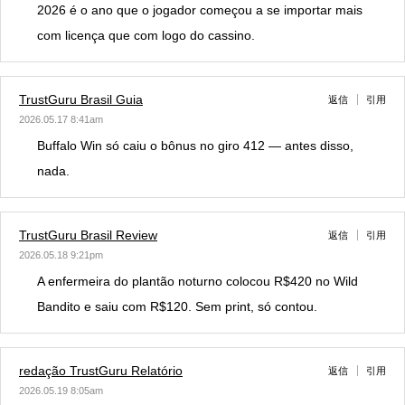
2026 é o ano que o jogador começou a se importar mais
com licença que com logo do cassino.
TrustGuru Brasil Guia
返信
引用
2026.05.17 8:41am
Buffalo Win só caiu o bônus no giro 412 — antes disso,
nada.
TrustGuru Brasil Review
返信
引用
2026.05.18 9:21pm
A enfermeira do plantão noturno colocou R$420 no Wild
Bandito e saiu com R$120. Sem print, só contou.
redação TrustGuru Relatório
返信
引用
2026.05.19 8:05am