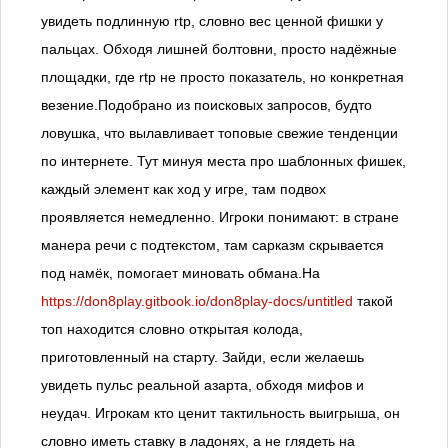
увидеть подлинную rtp, словно вес ценной фишки у
пальцах. Обходя лишней болтовни, просто надёжные
площадки, где rtp не просто показатель, но конкретная
везение.Подобрано из поисковых запросов, будто
ловушка, что вылавливает топовые свежие тенденции
по интернете. Тут минуя места про шаблонных фишек,
каждый элемент как ход у игре, там подвох
проявляется немедленно. Игроки понимают: в стране
манера речи с подтекстом, там сарказм скрывается
под намёк, помогает миновать обмана.На
https://don8play.gitbook.io/don8play-docs/untitled
такой
топ находится словно открытая колода,
приготовленный на старту. Зайди, если желаешь
увидеть пульс реальной азарта, обходя мифов и
неудач. Игрокам кто ценит тактильность выигрыша, он
словно иметь ставку в ладонях, а не глядеть на