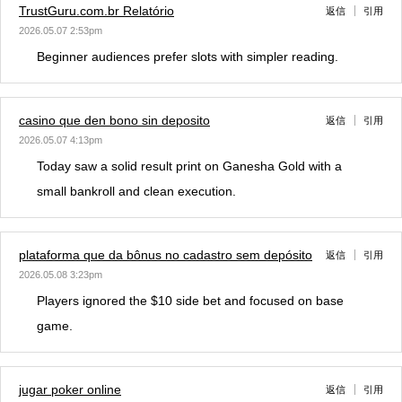
TrustGuru.com.br Relatório
返信
引用
2026.05.07 2:53pm
Beginner audiences prefer slots with simpler reading.
casino que den bono sin deposito
返信
引用
2026.05.07 4:13pm
Today saw a solid result print on Ganesha Gold with a
small bankroll and clean execution.
plataforma que da bônus no cadastro sem depósito
返信
引用
2026.05.08 3:23pm
Players ignored the $10 side bet and focused on base
game.
jugar poker online
返信
引用