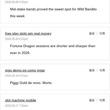
2026.05.08 4:32pm
Mid-stake bands proved the sweet spot for Wild Bandito
this week.
free play slots win real money
返信
引用
2026.05.08 6:21pm
Fortune Dragon sessions are shorter and sharper than
ever in 2026.
jogo demo pg como jogar
返信
引用
2026.05.16 6:57pm
Piggy Gold de novo. Morto.
slot machine mobile
返信
引用
2026.05.17 7:30am