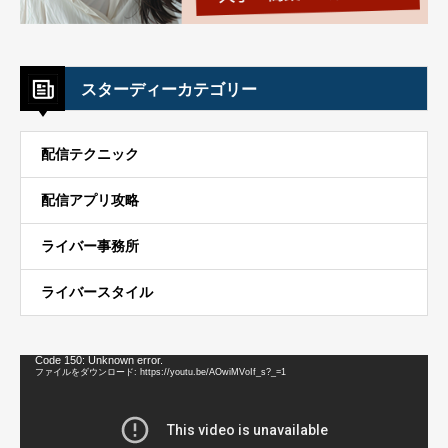
スターディーカテゴリー
配信テクニック
配信アプリ攻略
ライバー事務所
ライバースタイル
動
Code 150: Unknown error.
画
ファイルをダウンロード: https://youtu.be/AOwiMVoIf_s?_=1
プ
レ
ー
ヤ
ー