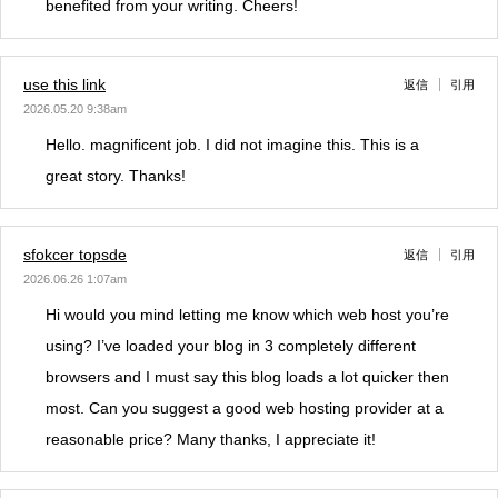
benefited from your writing. Cheers!
use this link
返信
引用
2026.05.20 9:38am
Hello. magnificent job. I did not imagine this. This is a
great story. Thanks!
sfokcer topsde
返信
引用
2026.06.26 1:07am
Hi would you mind letting me know which web host you’re
using? I’ve loaded your blog in 3 completely different
browsers and I must say this blog loads a lot quicker then
most. Can you suggest a good web hosting provider at a
reasonable price? Many thanks, I appreciate it!