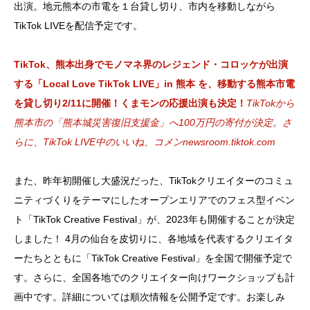
出演。地元熊本の市電を１台貸し切り、市内を移動しながら
TikTok LIVEを配信予定です。
TikTok、熊本出身でモノマネ界のレジェンド・コロッケが出演
する「Local Love TikTok LIVE」in 熊本 を、移動する熊本市電
を貸し切り2/11に開催！くまモンの応援出演も決定！
TikTokから
熊本市の「熊本城災害復旧支援金」へ100万円の寄付が決定。さ
らに、TikTok LIVE中のいいね、コメン
newsroom.tiktok.com
また、昨年初開催し大盛況だった、TikTokクリエイターのコミュ
ニティづくりをテーマにしたオープンエリアでのフェス型イベン
ト「TikTok Creative Festival」が、2023年も開催することが決定
しました！ 4月の仙台を皮切りに、各地域を代表するクリエイタ
ーたちとともに「TikTok Creative Festival」を全国で開催予定で
す。さらに、全国各地でのクリエイター向けワークショップも計
画中です。詳細については順次情報を公開予定です。お楽しみ