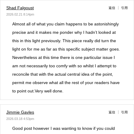
Shad Falgoust
返信
引用
2026.02.21 8:14pm
Almost all of what you claim happens to be astonishingly
precise and it makes me ponder why I hadn’t looked at
this in this light previously. This piece really did turn the
light on for me as far as this specific subject matter goes.
Nevertheless at this time there is one particular issue I
am not necessarily too comfy with so whilst I attempt to
reconcile that with the actual central idea of the point,
permit me observe what all the rest of your readers have
to point out.Very well done.
Jimmie Gavles
返信
引用
2026.03.18 4:53pm
Good post however I was wanting to know if you could