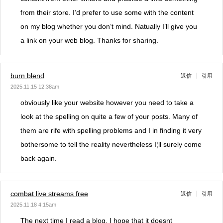
from their store. I’d prefer to use some with the content
on my blog whether you don’t mind. Natually I’ll give you
a link on your web blog. Thanks for sharing.
burn blend
返信
引用
2025.11.15 12:38am
obviously like your website however you need to take a
look at the spelling on quite a few of your posts. Many of
them are rife with spelling problems and I in finding it very
bothersome to tell the reality nevertheless I¦ll surely come
back again.
combat live streams free
返信
引用
2025.11.18 4:15am
The next time I read a blog, I hope that it doesnt