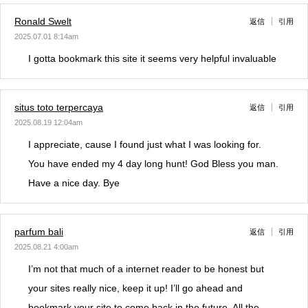
Ronald Swelt
返信
引用
2025.07.01 8:14am
I gotta bookmark this site it seems very helpful invaluable
situs toto terpercaya
返信
引用
2025.08.19 12:04am
I appreciate, cause I found just what I was looking for.
You have ended my 4 day long hunt! God Bless you man.
Have a nice day. Bye
parfum bali
返信
引用
2025.08.21 4:00am
I’m not that much of a internet reader to be honest but
your sites really nice, keep it up! I’ll go ahead and
bookmark your site to come back in the future. All the