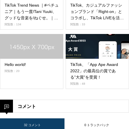
TikTok Trend News ｜#ペチュ
TikTok、カジュアルファッシ
ニア｜もう一度/Tani Yuuki、
ョンブランド「Right-on」と
グッドな音楽を/ねぐせ。｜テ
コラボし、TikTok LIVEを活用
キスト読み上げキャンペーン
した『Right-onチャレンジ』
閲覧数：134
閲覧数：33
｜【公式】札幌新陽高校、り
を開催！
せとルイス｜
#TikTokHalloweenで、世界中
のハロウィン文化を楽しも
う！
Hello world!
TikTok、「App Ape Award
2022」の最高位の賞であ
閲覧数：20
る”大賞”を受賞！
閲覧数：48
コメント
32 コメント
0 トラックバック