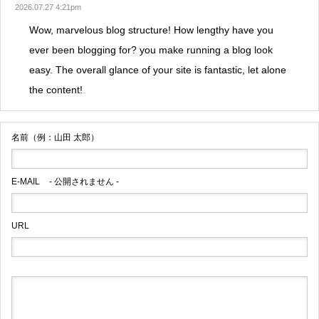
2026.07.27 4:21pm
Wow, marvelous blog structure! How lengthy have you
ever been blogging for? you make running a blog look
easy. The overall glance of your site is fantastic, let alone
the content!
名前（例：山田 太郎）
E-MAIL
- 公開されません -
URL