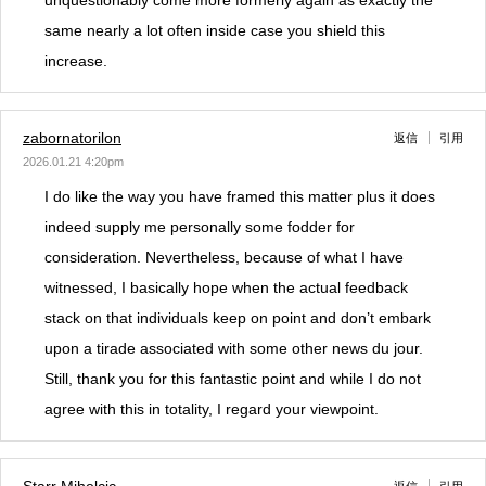
same nearly a lot often inside case you shield this
increase.
zabornatorilon
返信
引用
2026.01.21 4:20pm
I do like the way you have framed this matter plus it does
indeed supply me personally some fodder for
consideration. Nevertheless, because of what I have
witnessed, I basically hope when the actual feedback
stack on that individuals keep on point and don’t embark
upon a tirade associated with some other news du jour.
Still, thank you for this fantastic point and while I do not
agree with this in totality, I regard your viewpoint.
Starr Mihelcic
返信
引用