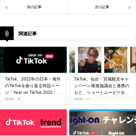
前の記事
次の記事
関連記事
TikTok、2022年の日本・海外
TikTok、仙台・宮城観光キャ
のTikTokを振り返る特設ペー
ンペーン推進協議会と連携の
ジ「Year on TikTok 2022：み
もと、ショートムービーを通
んながおすすめに出会った
じた宮城県の魅力発信キャン
閲覧数：48
閲覧数：53
2022年」を公開！
ペーンを実施、TikTok
Creative Festival in SENDAI
にて県の魅力発信を行うステ
ージ等を開催