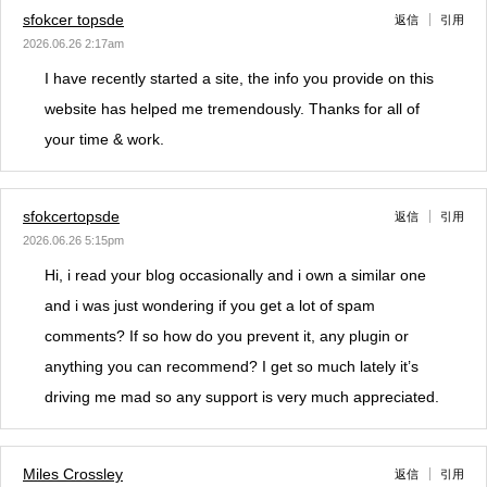
sfokcer topsde
返信
引用
2026.06.26 2:17am
I have recently started a site, the info you provide on this
website has helped me tremendously. Thanks for all of
your time & work.
sfokcertopsde
返信
引用
2026.06.26 5:15pm
Hi, i read your blog occasionally and i own a similar one
and i was just wondering if you get a lot of spam
comments? If so how do you prevent it, any plugin or
anything you can recommend? I get so much lately it’s
driving me mad so any support is very much appreciated.
Miles Crossley
返信
引用