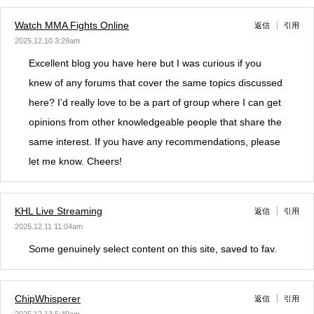
Watch MMA Fights Online
返信
引用
2025.12.10 3:28am
Excellent blog you have here but I was curious if you
knew of any forums that cover the same topics discussed
here? I’d really love to be a part of group where I can get
opinions from other knowledgeable people that share the
same interest. If you have any recommendations, please
let me know. Cheers!
KHL Live Streaming
返信
引用
2025.12.11 11:04am
Some genuinely select content on this site, saved to fav.
ChipWhisperer
返信
引用
2025.12.13 5:49am