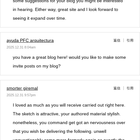
some suggestions for your blog you might be interested
in hearing. Either way, great site and I look forward to
seeing it expand over time.
ayuda PFC arquitectura
返信
引用
2025.12.31 8:04am
you have a great blog here! would you like to make some
invite posts on my blog?
smorter giremal
返信
引用
2025.12.31 9:57pm
I loved as much as you will receive carried out right here.
The sketch is attractive, your authored material stylish.
nonetheless, you command get got an nervousness over
that you wish be delivering the following. unwell
unquestionably come more formerly again as exactly the