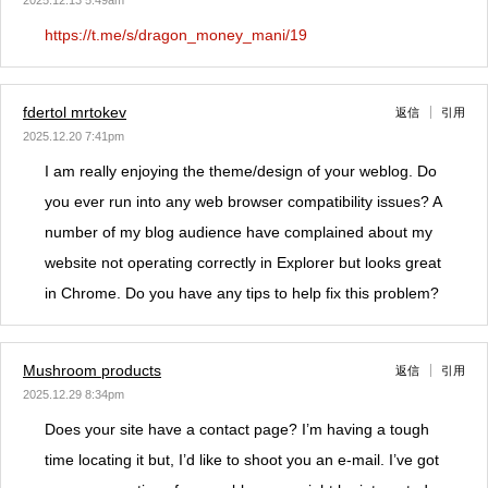
https://t.me/s/dragon_money_mani/19
fdertol mrtokev
返信
引用
2025.12.20 7:41pm
I am really enjoying the theme/design of your weblog. Do
you ever run into any web browser compatibility issues? A
number of my blog audience have complained about my
website not operating correctly in Explorer but looks great
in Chrome. Do you have any tips to help fix this problem?
Mushroom products
返信
引用
2025.12.29 8:34pm
Does your site have a contact page? I’m having a tough
time locating it but, I’d like to shoot you an e-mail. I’ve got