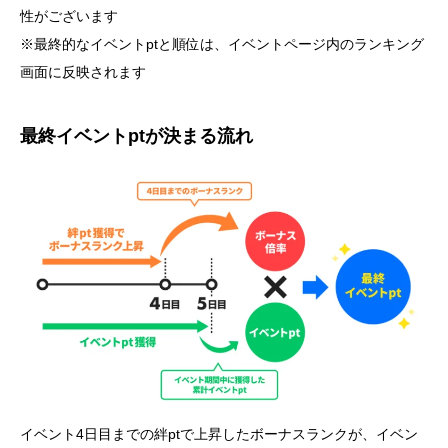
性がございます
※最終的なイベントptと順位は、イベントページ内のランキング
画面に反映されます
最終イベントptが決まる流れ
イベント4日目までの絆ptで上昇したボーナスランクが、イベン