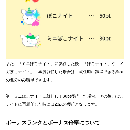
また、「ミニぽこナイト」に就任した後、「ぽこナイト」や「メ
ガぽこナイト」に再度就任した場合は、就任時に獲得できる絆pt
の差分のみ獲得できます。
例：ミニぽこナイトに就任して30pt獲得した場合、その後、ぽこ
ナイトに再就任した時には20ptの獲得となります。
ボーナスランクとボーナス倍率について