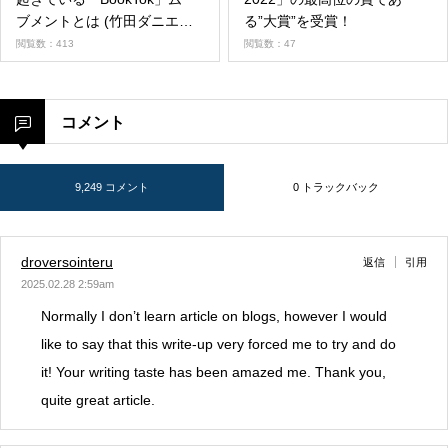
ブメントとは (竹田ダニエ
る”大賞”を受賞！
ル）
閲覧数：413
閲覧数：47
コメント
9,249 コメント
0 トラックバック
droversointeru
返信
引用
2025.02.28 2:59am
Normally I don’t learn article on blogs, however I would
like to say that this write-up very forced me to try and do
it! Your writing taste has been amazed me. Thank you,
quite great article.