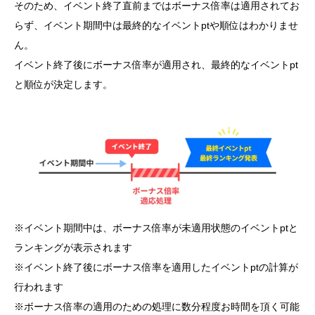
そのため、イベント終了直前まではボーナス倍率は適用されてお
らず、イベント期間中は最終的なイベントptや順位はわかりませ
ん。
イベント終了後にボーナス倍率が適用され、最終的なイベントpt
と順位が決定します。
※イベント期間中は、ボーナス倍率が未適用状態のイベントptと
ランキングが表示されます
※イベント終了後にボーナス倍率を適用したイベントptの計算が
行われます
※ボーナス倍率の適用のための処理に数分程度お時間を頂く可能