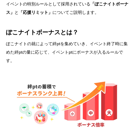
イベントの特別ルールとして採用されている
「ぽこナイトボーナ
ス」
と
「応援リミット」
についてご説明します。
ぽこナイトボーナスとは？
ぽこナイトの就によって絆ptを集めていき、イベント終了時に集
めた絆ptの量に応じて、イベントptにボーナスが入るルールで
す。