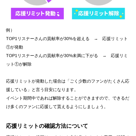
例）
TOP1リスナーさんの貢献率が30%を超える → 応援リミット
①が発動
TOP1リスナーさんの貢献率が30%未満に下がる → 応援リミ
ット①が解除
応援リミットが発動した場合は「ごく少数のファンがたくさん応
援している」と言う目安になります。
イベント期間中であれば解除することができますので、できるだ
け多くのファンに応援して貰えるようにしましょう。
応援リミットの確認方法について