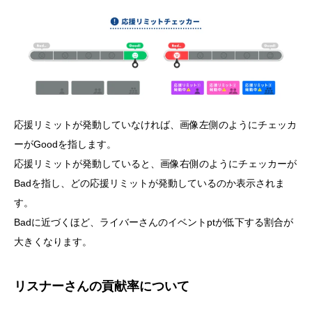
応援リミットが発動していなければ、画像左側のようにチェッカ
ーがGoodを指します。
応援リミットが発動していると、画像右側のようにチェッカーが
Badを指し、どの応援リミットが発動しているのか表示されま
す。
Badに近づくほど、ライバーさんのイベントptが低下する割合が
大きくなります。
リスナーさんの貢献率について