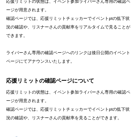
応援リミットの状態は、イベント参加ライバーさん専用の確認ペ
ージが用意されます。
確認ページでは、応援リミットチェッカーでイベントptの低下状
況の確認や、リスナーさんの貢献率をリアルタイムで見ることが
できます。
ライバーさん専用の確認ページへのリンクは後日公開のイベント
ページにてアナウンスいたします。
応援リミットの確認ページについて
応援リミットの状態は、イベント参加ライバーさん専用の確認ペ
ージが用意されます。
確認ページでは、応援リミットチェッカーでイベントptの低下状
況の確認や、リスナーさんの貢献率を見ることができます。