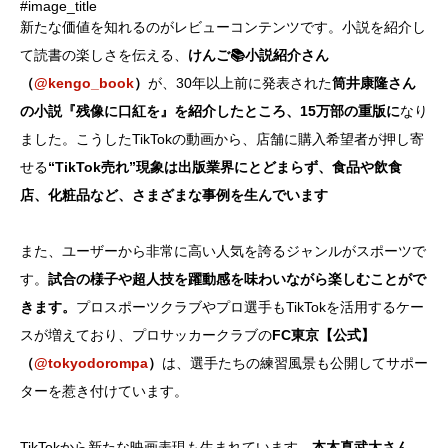
#image_title
新たな価値を知れるのがレビューコンテンツです。小説を紹介し
て読書の楽しさを伝える、
けんご📚小説紹介さん
（
@kengo_book
）
が、30年以上前に発表された
筒井康隆さん
の小説『残像に口紅を』を紹介したところ、15万部の重版に
なり
ました。こうしたTikTokの動画から、店舗に購入希望者が押し寄
せる
“TikTok売れ”現象は出版業界にとどまらず、食品や飲食
店、化粧品など、さまざまな事例を生んでいます
また、ユーザーから非常に高い人気を誇るジャンルがスポーツで
す。
試合の様子や超人技を躍動感を味わいながら楽しむことがで
きます。
プロスポーツクラブやプロ選手もTikTokを活用するケー
スが増えており、プロサッカークラブの
FC東京【公式】
（
@tokyodorompa
）
は、選手たちの練習風景も公開してサポー
ターを惹き付けています。
TikTokから新たな映画表現も生まれています。
本木真武太さん