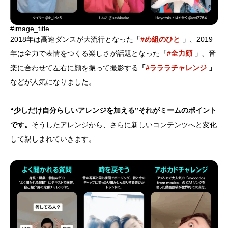
#image_title
2018年は高速ダンスが大流行となった
「
#め組のひと
」
、2019
年は全力で表情をつくる楽しさが話題となった
「
#全力顔
」
、音
楽に合わせて左右に顔を振って撮影する
「
#ラララチャレンジ
」
などが人気になりました。
“少しだけ自分らしいアレンジを加える”それがミームのポイント
です。
そうしたアレンジから、さらに新しいコンテンツへと変化
して親しまれていきます。