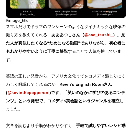
#image_title
スマホだけでドラマのワンシーンのようなダイナミックな映像の
撮り方を教えてくれる、
あああつしさん（
@aaa_tsushi_
）。見
た人が真似したくなる“ためになる動画”でありながら、初心者に
もわかりやすいように丁寧に解説
することで人気を博していま
す。
英語の正しい発音から、アメリカ文化までをコメディ混じりにく
わしく解説してくれるのが、
Kevin’s English Roomさん
(
@kevinthepepperoni
)
です。
「笑いのなかに学びのあるコンテ
ンツ」という発想で、コメディ×英会話というジャンルを確立
し
ました。
文章を読むより手順がわかりやすく、
手軽で試しやすいレシピ動