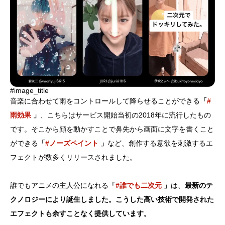
#image_title
音楽に合わせて雨をコントロールして降らせることができる
「
#
雨効果
」
、こちらはサービス開始当初の2018年に流行したもの
です。そこから顔を動かすことで鼻先から画面に文字を書くこと
ができる
「
#ノーズペイント
」
など、創作する意欲を刺激するエ
フェクトが数多くリリースされました。
誰でもアニメの主人公になれる
「
#誰でも二次元
」
は、
最新のテ
クノロジーにより誕生しました。こうした高い技術で開発された
エフェクトも余すことなく提供しています。