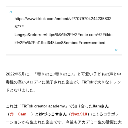
https://www.tiktok.com/embed/v2/7079704244235832
577?
lang=ja&referrer=https%3A%2F%2Fnote.com%2Ftikto
k%2Fn%2Fnf19cd6484ce8&embedFrom=oembed
2022年5月に、「毒きのこ♪毒きのこ♪」と可愛い子どもの声と中
毒性の高いメロディに魅了された楽曲が、TikTokで大きなトレン
ドとなりました。
これは「TikTok creator academy」で知り合った
0amさん
（
@__0am__
）
と
ゆづっこ🍄さん（
@yz.910
）
によるコラボレ
ーションから生まれた楽曲です。今後もアカデミー生の活躍に大