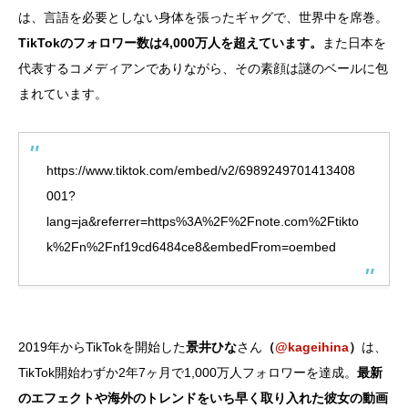
は、言語を必要としない身体を張ったギャグで、世界中を席巻。
TikTokのフォロワー数は4,000万人を超えています。
また日本を
代表するコメディアンでありながら、その素顔は謎のベールに包
まれています。
https://www.tiktok.com/embed/v2/6989249701413408
001?
lang=ja&referrer=https%3A%2F%2Fnote.com%2Ftikto
k%2Fn%2Fnf19cd6484ce8&embedFrom=oembed
2019年からTikTokを開始した
景井ひな
さん
（
@kageihina
）
は、
TikTok開始わずか2年7ヶ月で1,000万人フォロワーを達成。
最新
のエフェクトや海外のトレンドをいち早く取り入れた彼女の動画