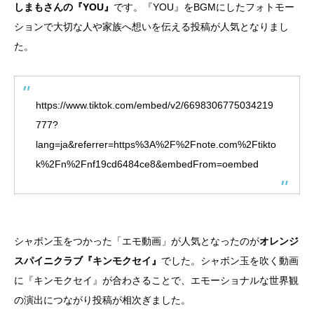
しまもさんの『YOU』
です。『YOU』をBGMにしたフォトモー
ションで大切な人や家族へ想いを伝える投稿が人気となりまし
た。
https://www.tiktok.com/embed/v2/6698306775034219
777?
lang=ja&referrer=https%3A%2F%2Fnote.com%2Ftikto
k%2Fn%2Fnf19cd6484ce8&embedFrom=oembed
シャボン玉をつかった「エモ動画」が人気となったのが
オレンジ
スパイニクラブ『キンモクセイ』
でした。シャボン玉を吹く動画
に『キンモクセイ』が合わさることで、エモーショナルな世界観
の演出につながり投稿が相次ぎました。