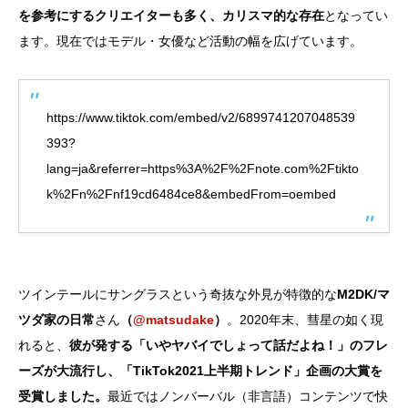
を参考にするクリエイターも多く、カリスマ的な存在
となってい
ます。現在ではモデル・女優など活動の幅を広げています。
https://www.tiktok.com/embed/v2/6899741207048539
393?
lang=ja&referrer=https%3A%2F%2Fnote.com%2Ftikto
k%2Fn%2Fnf19cd6484ce8&embedFrom=oembed
ツインテールにサングラスという奇抜な外見が特徴的な
M2DK/マ
ツダ家の日常
さん
（
@matsudake
）
。2020年末、彗星の如く現
れると、
彼が発する「いやヤバイでしょって話だよね！」のフレ
ーズが大流行し、「TikTok2021上半期トレンド」企画の大賞を
受賞しました。
最近ではノンバーバル（非言語）コンテンツで快