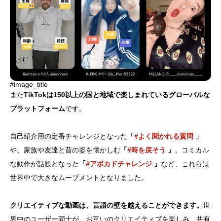
#image_title
また
TikTokは150以上の国と地域で楽しまれているグローバルな
プラットフォーム
です。
自己紹介用の定番チャレンジとなった
「
#よく聞かれる質問
」
や、家族や友達と昔の姿を懐かしむ
「
#時を戻そう
」
、コミカル
な動作が話題となった
「
#アボカドチャレンジ
」
など、これらは
世界中で大きなムーブメントとなりました。
クリエイティブな動画は、言語の壁を越えることができます。
世
界中のユーザー同士が、お互いのクリエイティブを楽しみ、共有