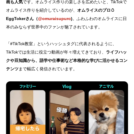
画も人気
です。オムライス作りの楽しさを広めたいと、TikTokで
オムライス作りを紹介しているのが、
オムライスのプロ🥚
EggTokerさん（
@omuraisupuro
)
。ふわふわのオムライスに日
本のみならず世界中のファンが魅了されています。
「#TikTok教室」というハッシュタグに代表されるように、
TikTokでは生活に役立つ動画が年々増えてきており、
ライフハッ
クや豆知識から、語学や仕事術など本格的な学びに活かせるコン
テンツ
まで幅広く発信されています。