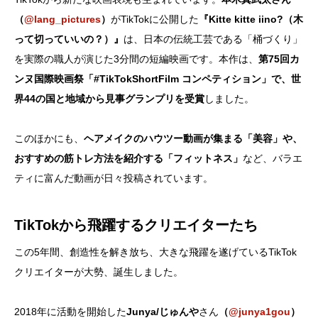
（
@lang_pictures
）
がTikTokに公開した
『Kitte kitte iino?（木
って切っていいの？）』
は、日本の伝統工芸である「桶づくり」
を実際の職人が演じた3分間の短編映画です。本作は、
第75回カ
ンヌ国際映画祭「#TikTokShortFilm コンペティション」で、世
界44の国と地域から見事グランプリを受賞
しました。
このほかにも、
ヘアメイクのハウツー動画が集まる「美容」や、
おすすめの筋トレ方法を紹介する「フィットネス」
など、バラエ
ティに富んだ動画が日々投稿されています。
TikTokから飛躍するクリエイターたち
この5年間、創造性を解き放ち、大きな飛躍を遂げているTikTok
クリエイターが大勢、誕生しました。
2018年に活動を開始した
Junya/じゅんや
さん
（
@junya1gou
）