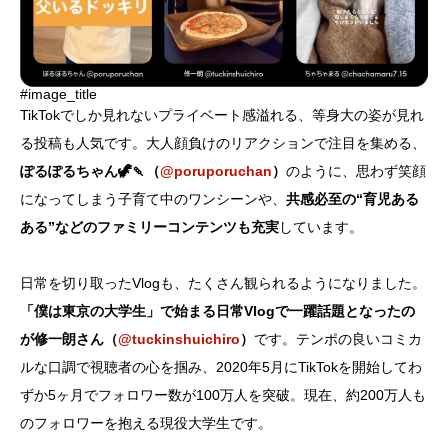
#image_title
TikTokでしか見れないプライベート感溢れる、等身大の姿が見れ
る投稿も人気です。大人顔負けのリアクションで注目を集める、
ぽるぽるちゃん🦖🍡（
@poruporuchan
）
のように、思わず笑顔
になってしまう子育て中のワンシーンや、
共感必至の“育児ある
ある”などのファミリーコンテンツも充実
しています。
日常を切り取ったVlogも、たくさん観られるようになりました。
「僕は東京の大学生」で始まる日常Vlogで一躍話題となったの
が修一朗さん（
@tuckinshuichiro
）
です。テンポの良いコミカ
ルな口調で視聴者の心を掴み、2020年5月にTikTokを開始してわ
ずか5ヶ月でフォロワー数が100万人を突破。現在、約200万人も
のフォロワーを抱える現役大学生です。